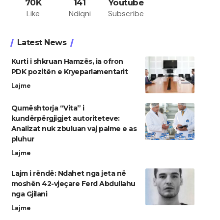
70K
141
Youtube
Like
Ndiqni
Subscribe
Latest News
Kurti i shkruan Hamzës, ia ofron
PDK pozitën e Kryeparlamentarit
Lajme
Qumështorja “Vita” i
kundërpërgjigjet autoriteteve:
Analizat nuk zbuluan vaj palme e as
pluhur
Lajme
Lajm i rëndë: Ndahet nga jeta në
moshën 42-vjeçare Ferd Abdullahu
nga Gjilani
Lajme