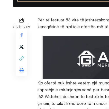
Për të festuar 53 vite të jashtëzako
kënaqësinë të njoftojë ofertën më të r
Shpërndaje
Kjo ofertë nuk është vetëm një mundë
shprehje e mirënjohjes sonë për besn
IAS Watches dëshiron të festojë këtë
çmuar, të cilët kanë bërë të mundur