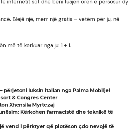
të internetit sot dhe bëni tuajën orën e përsosur dy
ancë. Blejë një, merr një gratis – vetëm për ju, në
n më të kerkuar nga ju: 1 + 1.
— përjetoni luksin italian nga Palma Mobilje!
esort & Congres Center
ëton Xhensila Myrtezaj
unësim: Kërkohen farmacistë dhe teknikë të
 Një vend i përkryer që plotëson çdo nevojë të