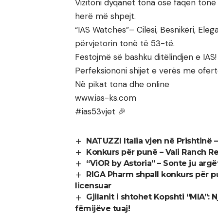
Vizitoni dyqanet tona ose faqen tonë 
herë më shpejt.
“IAS Watches”– Cilësi, Besnikëri, Eleg
përvjetorin tonë të 53-të.
Festojmë së bashku ditëlindjen e IAS!
Perfeksiononi shijet e verës me ofertë
Në pikat tona dhe online
www.ias-ks.com
#ias53vjet 🎉
NATUZZI Italia vjen në Prishtinë 
Konkurs për punë – Vali Ranch R
“ViOR by Astoria” – Sonte ju arg
RIGA Pharm shpall konkurs për p
licensuar
Gjilanit i shtohet Kopshti “MIA”:
fëmijëve tuaj!