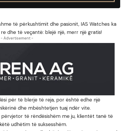
nshme të përkushtimit dhe pasionit, IAS Watches ka
e dhe të veçantë: blejë një, merr një gratis!
- Advertisement -
si për të blerje të reja, por është edhe një
ikërinë dhe mbështetjen tuaj ndër vite.
 përvjetor të rëndësishëm me ju, klientët tanë të
 këtë udhëtim të suksesshëm.