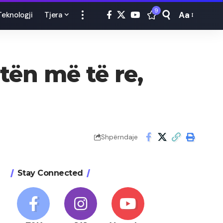
9
Aa
Teknologji
Tjera
Font
Resizer
rtën më të re,
Shpërndaje
Stay Connected