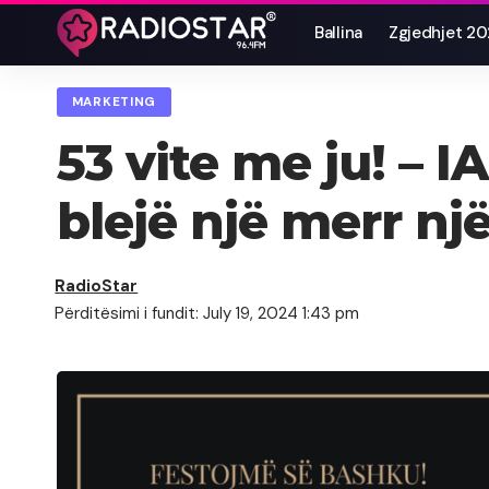
Ballina
Zgjedhjet 2
MARKETING
53 vite me ju! – I
blejë një merr një
RadioStar
Përditësimi i fundit: July 19, 2024 1:43 pm