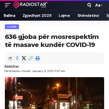
Aa
Font
Resizer
Ballina
Zgjedhjet 2025
Lajme
Shëndetësi
S
LAJME
636 gjoba për mosrespektim
të masave kundër COVID-19
RadioStar
Përditësimi i fundit: January 5, 2021 11:37 am