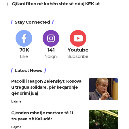
Gjilani fiton në kohën shtesë ndaj KEK-ut
Stay Connected
70K
141
Youtube
Like
Ndiqni
Subscribe
Latest News
Pacolli i reagon Zelenskyt: Kosova
u tregua solidare, për keqardhje
qëndrimi juaj
Lajme
Gjenden mbetje mortore të 11
trupave në Kalludër
Lajme