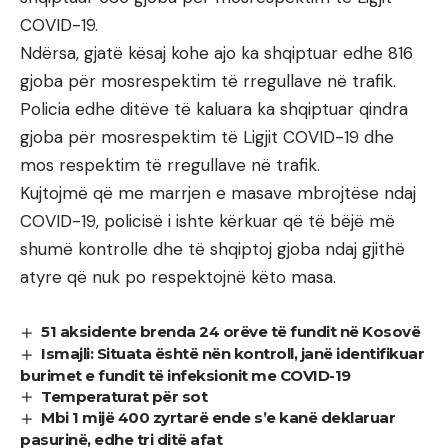
COVID-19.
Ndërsa, gjatë kësaj kohe ajo ka shqiptuar edhe 816
gjoba për mosrespektim të rregullave në trafik.
Policia edhe ditëve të kaluara ka shqiptuar qindra
gjoba për mosrespektim të Ligjit COVID-19 dhe
mos respektim të rregullave në trafik.
Kujtojmë që me marrjen e masave mbrojtëse ndaj
COVID-19, policisë i ishte kërkuar që të bëjë më
shumë kontrolle dhe të shqiptoj gjoba ndaj gjithë
atyre që nuk po respektojnë këto masa.
51 aksidente brenda 24 orëve të fundit në Kosovë
Ismajli: Situata është nën kontroll, janë identifikuar
burimet e fundit të infeksionit me COVID-19
Temperaturat për sot
Mbi 1 mijë 400 zyrtarë ende s’e kanë deklaruar
pasurinë, edhe tri ditë afat