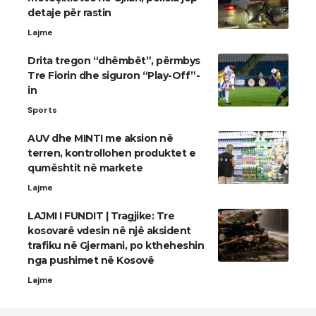
detaje për rastin
Lajme
Drita tregon “dhëmbët”, përmbys
Tre Fiorin dhe siguron “Play-Off”-
in
Sports
AUV dhe MINTI me aksion në
terren, kontrollohen produktet e
qumështit në markete
Lajme
LAJMI I FUNDIT | Tragjike: Tre
kosovarë vdesin në një aksident
trafiku në Gjermani, po ktheheshin
nga pushimet në Kosovë
Lajme