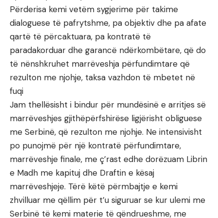
Përderisa kemi vetëm sygjerime për takime
dialoguese të pafrytshme, pa objektiv dhe pa afate
qartë të përcaktuara, pa kontratë të
paradakorduar dhe garancë ndërkombëtare, që do
të nënshkruhet marrëveshja përfundimtare që
rezulton me njohje, taksa vazhdon të mbetet në
fuqi
Jam thellësisht i bindur për mundësinë e arritjes së
marrëveshjes gjithëpërfshirëse ligjërisht obliguese
me Serbinë, që rezulton me njohje. Ne intensivisht
po punojmë për një kontratë përfundimtare,
marrëveshje finale, me ç’rast edhe dorëzuam Librin
e Madh me kapituj dhe Draftin e kësaj
marrëveshjeje. Tërë këtë përmbajtje e kemi
zhvilluar me qëllim për t’u siguruar se kur ulemi me
Serbinë të kemi materie të qëndrueshme, me