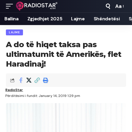
Aa
Font
Resizer
Ballina
Zgjedhjet 2025
Lajme
Shëndetësi
S
LAJME
A do të hiqet taksa pas
ultimatumit të Amerikës, flet
Haradinaj!
RadioStar
Përditësimi i fundit: January 14, 2019 1:29 pm