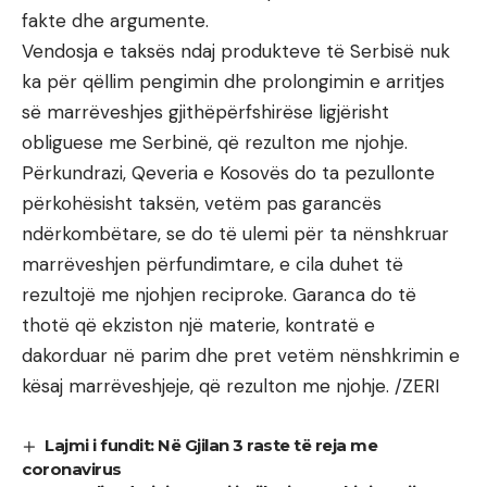
fakte dhe argumente.
Vendosja e taksës ndaj produkteve të Serbisë nuk
ka për qëllim pengimin dhe prolongimin e arritjes
së marrëveshjes gjithëpërfshirëse ligjërisht
obliguese me Serbinë, që rezulton me njohje.
Përkundrazi, Qeveria e Kosovës do ta pezullonte
përkohësisht taksën, vetëm pas garancës
ndërkombëtare, se do të ulemi për ta nënshkruar
marrëveshjen përfundimtare, e cila duhet të
rezultojë me njohjen reciproke. Garanca do të
thotë që ekziston një materie, kontratë e
dakorduar në parim dhe pret vetëm nënshkrimin e
kësaj marrëveshjeje, që rezulton me njohje. /ZERI
Lajmi i fundit: Në Gjilan 3 raste të reja me
coronavirus