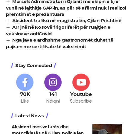
Murseli: Administratori i Gjilanit me ekipin e tij e
vunë në lajthitje GAP-in, as për së afërmi nuk i realizoi
premtimet e prezantuara
Aksident trafiku në magjistralën, Gjilan-Prishtinë
Arrijnë në Kosovë frigoriferët për ruajtjen e
vaksinave antiCovid
Nga java e ardhshme gastronomët duhet të
pajisen me certifikatë të vaksinimit
Stay Connected
70K
141
Youtube
Like
Ndiqni
Subscribe
Latest News
Aksident mes veturës dhe
motoçikletës në Gjilan, policia jep