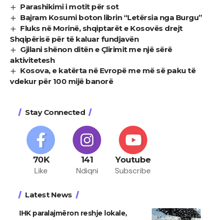
Parashikimi i motit për sot
Bajram Kosumi boton librin “Letërsia nga Burgu”
Fluks në Morinë, shqiptarët e Kosovës drejt
Shqipërisë për të kaluar fundjavën
Gjilani shënon ditën e Çlirimit me një sërë
aktivitetesh
Kosova, e katërta në Evropë me më së paku të
vdekur për 100 mijë banorë
Stay Connected
70K
141
Youtube
Like
Ndiqni
Subscribe
Latest News
IHK paralajmëron reshje lokale,