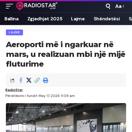
Aa
Font
Resizer
Ballina
Zgjedhjet 2025
Lajme
Shëndetësi
S
LAJME
Aeroporti më i ngarkuar në
mars, u realizuan mbi një mijë
fluturime
RadioStar
Përditësimi i fundit: May 17, 2026 11:09 am