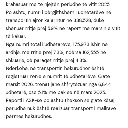
krahasuar me të njëjtën periudhë të vitit 2025.
Po ashtu, numri i përgjithshëm i udhëtarëve në
transportin ajror ka arritur në 338,528, duke
shënuar rritje prej 5.9% në raport me marsin e vitit
të kaluar.
Nga numri total i udhëtarëve, 175,973 ishin në
ardhje, me rritje prej 7.3%, ndërsa 162,555 në
shkuarje, që paraqet rritje prej 4.3%.
Ndërkohë, në transportin hekurudhor është
regjistruar rënie e numrit të udhëtarëve. Gjatë
marsit 2026, trenat janë shfrytëzuar nga 6,844
udhëtarë, ose 5.1% më pak se në mars 2025.
Raporti i ASK-së po ashtu thekson se gjatë kësaj
periudhe nuk është realizuar transport i mallrave
përmes hekurudhës.