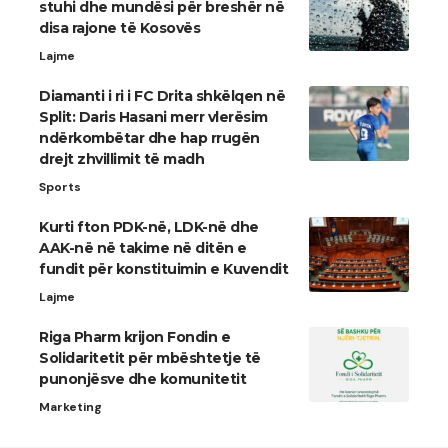
stuhi dhe mundësi për breshër në
disa rajone të Kosovës
Lajme
Diamanti i ri i FC Drita shkëlqen në
Split: Daris Hasani merr vlerësim
ndërkombëtar dhe hap rrugën
drejt zhvillimit të madh
Sports
Kurti fton PDK-në, LDK-në dhe
AAK-në në takime në ditën e
fundit për konstituimin e Kuvendit
Lajme
Riga Pharm krijon Fondin e
Solidaritetit për mbështetje të
punonjësve dhe komunitetit
Marketing