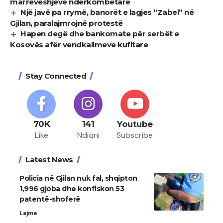
marrëveshjeve ndërkombëtare
Një javë pa rrymë, banorët e lagjes “Zabel” në
Gjilan, paralajmrojnë protestë
Hapen degë dhe bankomate për serbët e
Kosovës afër vendkalimeve kufitare
Stay Connected
70K
141
Youtube
Like
Ndiqni
Subscribe
Latest News
Policia në Gjilan nuk fal, shqipton
1,996 gjoba dhe konfiskon 53
patentë-shoferë
Lajme