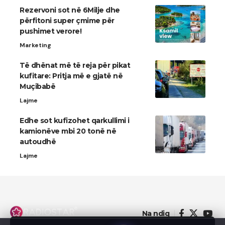
Rezervoni sot në 6Milje dhe
përfitoni super çmime për
pushimet verore!
Marketing
Të dhënat më të reja për pikat
kufitare: Pritja më e gjatë në
Muçibabë
Lajme
​Edhe sot kufizohet qarkullimi i
kamionëve mbi 20 tonë në
autoudhë
Lajme
Na ndiq