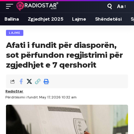
Aa
Font
Resizer
Ballina
Zgjedhjet 2025
Lajme
Shëndetësi
S
LAJME
Afati i fundit për diasporën,
sot përfundon regjistrimi për
zgjedhjet e 7 qershorit
RadioStar
Përditësimi i fundit: May 17, 2026 10:32 am