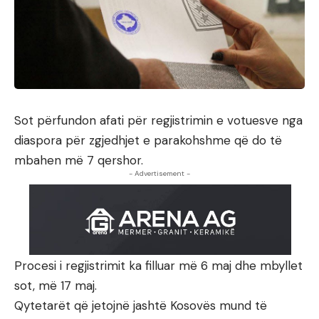
Sot përfundon afati për regjistrimin e votuesve nga
diaspora për zgjedhjet e parakohshme që do të
mbahen më 7 qershor.
- Advertisement -
Procesi i regjistrimit ka filluar më 6 maj dhe mbyllet
sot, më 17 maj.
Qytetarët që jetojnë jashtë Kosovës mund të