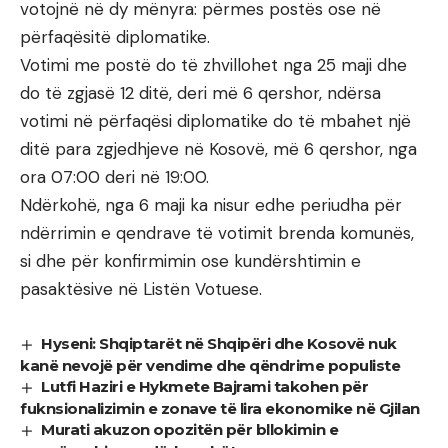
votojnë në dy mënyra: përmes postës ose në
përfaqësitë diplomatike.
Votimi me postë do të zhvillohet nga 25 maji dhe
do të zgjasë 12 ditë, deri më 6 qershor, ndërsa
votimi në përfaqësi diplomatike do të mbahet një
ditë para zgjedhjeve në Kosovë, më 6 qershor, nga
ora 07:00 deri në 19:00.
Ndërkohë, nga 6 maji ka nisur edhe periudha për
ndërrimin e qendrave të votimit brenda komunës,
si dhe për konfirmimin ose kundërshtimin e
pasaktësive në Listën Votuese.
Hyseni: Shqiptarët në Shqipëri dhe Kosovë nuk
kanë nevojë për vendime dhe qëndrime populiste
Lutfi Haziri e Hykmete Bajrami takohen për
fuknsionalizimin e zonave të lira ekonomike në Gjilan
Murati akuzon opozitën për bllokimin e