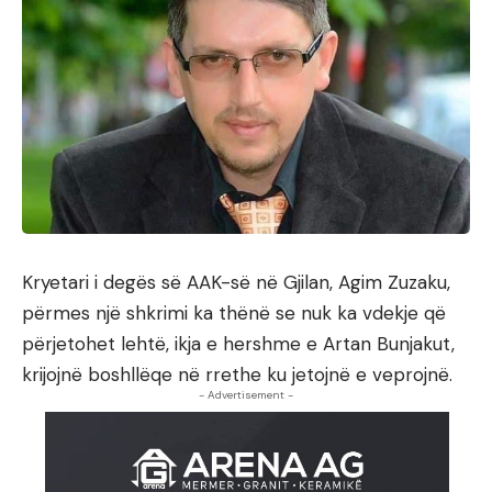
Kryetari i degës së AAK-së në Gjilan, Agim Zuzaku,
përmes një shkrimi ka thënë se nuk ka vdekje që
përjetohet lehtë, ikja e hershme e Artan Bunjakut,
krijojnë boshllëqe në rrethe ku jetojnë e veprojnë.
- Advertisement -