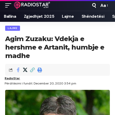
Aa
Font
Resizer
Ballina
Zgjedhjet 2025
Lajme
Shëndetësi
S
LAJME
Agim Zuzaku: Vdekja e
hershme e Artanit, humbje e
madhe
RadioStar
Përditësimi i fundit: December 20, 2020 3:54 pm