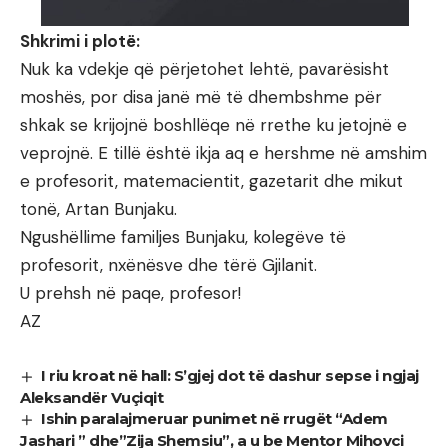
Shkrimi i plotë:
Nuk ka vdekje që përjetohet lehtë, pavarësisht
moshës, por disa janë më të dhembshme për
shkak se krijojnë boshllëqe në rrethe ku jetojnë e
veprojnë. E tillë është ikja aq e hershme në amshim
e profesorit, matemacientit, gazetarit dhe mikut
tonë, Artan Bunjaku.
Ngushëllime familjes Bunjaku, kolegëve të
profesorit, nxënësve dhe tërë Gjilanit.
U prehsh në paqe, profesor!
AZ
I riu kroat në hall: S’gjej dot të dashur sepse i ngjaj
Aleksandër Vuçiqit
Ishin paralajmeruar punimet në rrugët “Adem
Jashari ” dhe”Zija Shemsiu”, a u be Mentor Mihovci