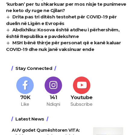
‘kurban’ per tu shkarkuar per mos nisje te punimeve
ne keto dy ruge ne Gjilan?
Drita pas tri ditësh testohet për COVID-19 për
duelin në Ligën e Evropës
Abdixhiku: Kosova është atdheu i përhershëm,
është Republika e pavdekshme
MSH bënë thirrje për personat që e kanë kaluar
COVID-19 dhe nuk janë vaksinuar ende
Stay Connected
70K
141
Youtube
Like
Ndiqni
Subscribe
Latest News
AUV godet Qumështoren VITA: