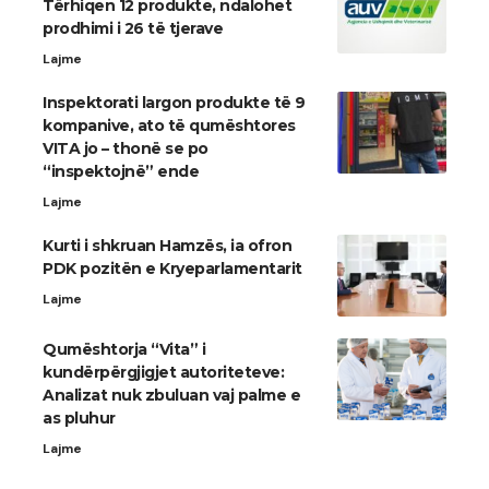
Tërhiqen 12 produkte, ndalohet
prodhimi i 26 të tjerave
Lajme
Inspektorati largon produkte të 9
kompanive, ato të qumështores
VITA jo – thonë se po
“inspektojnë” ende
Lajme
Kurti i shkruan Hamzës, ia ofron
PDK pozitën e Kryeparlamentarit
Lajme
Qumështorja “Vita” i
kundërpërgjigjet autoriteteve:
Analizat nuk zbuluan vaj palme e
as pluhur
Lajme