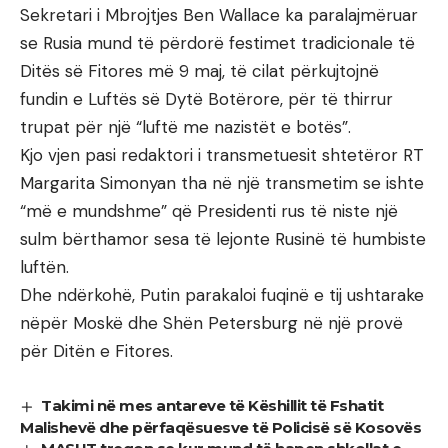
Sekretari i Mbrojtjes Ben Wallace ka paralajmëruar
se Rusia mund të përdorë festimet tradicionale të
Ditës së Fitores më 9 maj, të cilat përkujtojnë
fundin e Luftës së Dytë Botërore, për të thirrur
trupat për një “luftë me nazistët e botës”.
Kjo vjen pasi redaktori i transmetuesit shtetëror RT
Margarita Simonyan tha në një transmetim se ishte
“më e mundshme” që Presidenti rus të niste një
sulm bërthamor sesa të lejonte Rusinë të humbiste
luftën.
Dhe ndërkohë, Putin parakaloi fuqinë e tij ushtarake
nëpër Moskë dhe Shën Petersburg në një provë
për Ditën e Fitores.
Takimi në mes antareve të Këshillit të Fshatit
Malishevë dhe përfaqësuesve të Policisë së Kosovës