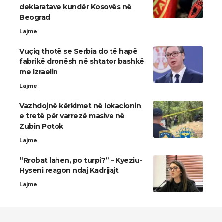
deklaratave kundër Kosovës në
Beograd
Lajme
Vuçiq thotë se Serbia do të hapë
fabrikë dronësh në shtator bashkë
me Izraelin
Lajme
Vazhdojnë kërkimet në lokacionin
e tretë për varrezë masive në
Zubin Potok
Lajme
“Rrobat lahen, po turpi?” – Kyeziu-
Hyseni reagon ndaj Kadrijajt
Lajme