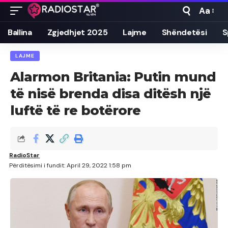
Aa
Font
Resizer
Ballina
Zgjedhjet 2025
Lajme
Shëndetësi
S
LAJME
Alarmon Britania: Putin mund
të nisë brenda disa ditësh një
luftë të re botërore
RadioStar
Përditësimi i fundit: April 29, 2022 1:58 pm