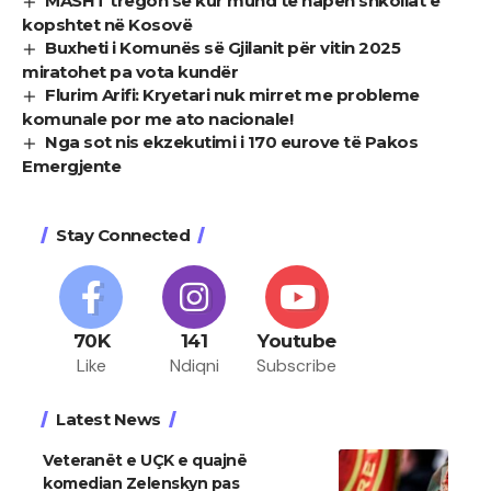
MASHT tregon se kur mund të hapen shkollat e
kopshtet në Kosovë
Buxheti i Komunës së Gjilanit për vitin 2025
miratohet pa vota kundër
Flurim Arifi: Kryetari nuk mirret me probleme
komunale por me ato nacionale!
Nga sot nis ekzekutimi i 170 eurove të Pakos
Emergjente
Stay Connected
70K
141
Youtube
Like
Ndiqni
Subscribe
Latest News
Veteranët e UÇK e quajnë
komedian Zelenskyn pas