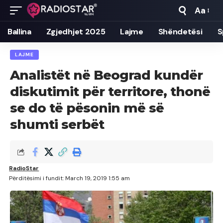
Aa
Font
Resizer
Ballina
Zgjedhjet 2025
Lajme
Shëndetësi
S
LAJME
Analistët në Beograd kundër
diskutimit për territore, thonë
se do të pësonin më së
shumti serbët
RadioStar
Përditësimi i fundit: March 19, 2019 1:55 am