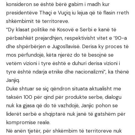
konsideron se është bërë gabim i madh kur
presidentëve Thaçi e Vuçiq iu lejua që të flasin rreth
shkëmbimit të territoreve.
“Dy klasat politike në Kosovë e Serbi e kanë të
përbashkët prejardhjen, respektivisht vitet e ’90-a
dhe shpërbërjen e Jugosllavisë. Derisa ky proces të
mos përfundojë, këta njerëz do të besojnë se
vetëm vizioni i tyre është e duhuri derisa vizioni i
tyre është ndarja etnike dhe nacionalizmi”, ka thënë
Janjiq.
Duke shtuar se siç qëndron situata aktualisht me
taksën 100 për qind për produkte serbe, dialogu
nuk ka gjasa që do të vazhdojë, Janjic pohon se
liderët serbë e shqiptarë nuk janë të gatshëm për
kompromise reale.
Në anën tjetër, për shkëmbim të territoreve nuk