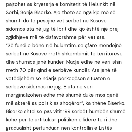
pajtohet as kryetarja e komitetit të Helsinkit në
Serbi, Sonja Biserko. Ajo thotë se nga kjo më së
shumti do të pësojnë vet serbët në Kosovë,
sidomos ata në jug të Ibrit dhe kjo është një prej
zgjidhjeve më të disfavorshme për vet ata.
“Së fundi e bënë një hulumtim, se çfarë mendojnë
serbët në Kosovë rreth shkëmbimit të territoreve
dhe shumica janë kundër. Madje edhe në veri ishin
rreth 70 për qind e serbëve kundër. Ata janë të
vetëdijshëm se ndarja përkeqëson situatën e
serbëve sidomos në jug. E ata në veri
margjinalizohen edhe më shumë duke mos qenë
më akterë as politik as shoqëror”, ka thënë Biserko.
Biserko shtoi se pas vitit ‘99 serbët humbën shumë
kohë për të artikuluar politikën e liderë të ri dhe
gradualisht përfunduan nën kontrollin e Listës