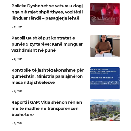
Policia: Dyshohet se vetura u dogj
nga një mjet shpërthyes, vozitësi i
lënduar rëndë – pasagjerja lehtë
Lajme
Pacolli ua shkëput kontratat e
punës 9 zyrtarëve: Kanë munguar
vazhdimisht në punë
Lajme
Kontrolle të jashtëzakonshme për
qumështin, Ministria paralajmëron
masa ndaj shkelësve
Lajme
Raporti i GAP: Vitia shënon rënien
më të madhe në transparencën
buxhetore
Lajme