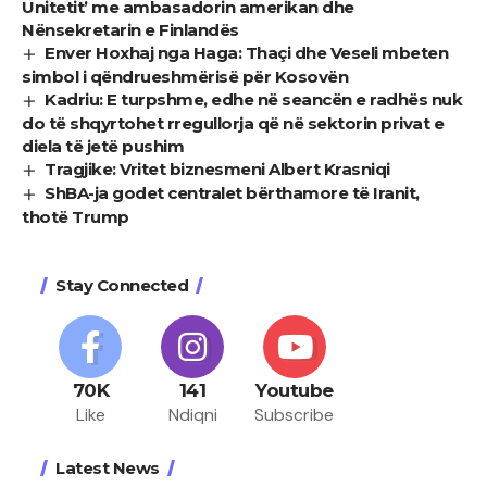
Unitetit’ me ambasadorin amerikan dhe
Nënsekretarin e Finlandës
Enver Hoxhaj nga Haga: Thaçi dhe Veseli mbeten
simbol i qëndrueshmërisë për Kosovën
Kadriu: E turpshme, edhe në seancën e radhës nuk
do të shqyrtohet rregullorja që në sektorin privat e
diela të jetë pushim
Tragjike: Vritet biznesmeni Albert Krasniqi
ShBA-ja godet centralet bërthamore të Iranit,
thotë Trump
Stay Connected
70K
141
Youtube
Like
Ndiqni
Subscribe
Latest News