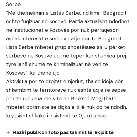
Serbe.
“Me themelimin e Listës Serbe, ndikimi i Beogradit
është fuqizuar në Kosovë. Partia aktualisht ndodhet
në institucionet e Kosovës por nuk përfaqëson
aspak interesat e serbëve atje por të Beogradit.
Lista Serbe mbetet grup shqetësues sa iu përket
serbëve në Kosovë aq më tepër kur shumica prej
tyre janë shumë të kriminalizuar në veri të
Kosovës”, ka thënë ajo.
Aktivistja për të drejtat e njeriut, tha se ideja për
shkëmbim të territoreve nuk është aq e re sepse
për të u punua me vite në Bruksel. Megjithatë
mbetet optimiste se diçka e tillë nuk do të ndodh,
kryesisht shkaku i insistimit të Gjermanisë
Haziri publikon foto pas takimit të ‘Ekipit të