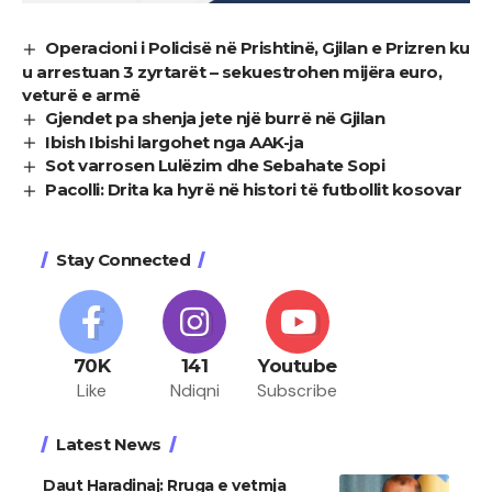
Operacioni i Policisë në Prishtinë, Gjilan e Prizren ku
u arrestuan 3 zyrtarët – sekuestrohen mijëra euro,
veturë e armë
Gjendet pa shenja jete një burrë në Gjilan
Ibish Ibishi largohet nga AAK-ja
Sot varrosen Lulëzim dhe Sebahate Sopi
Pacolli: Drita ka hyrë në histori të futbollit kosovar
Stay Connected
70K
141
Youtube
Like
Ndiqni
Subscribe
Latest News
Daut Haradinaj: Rruga e vetmja