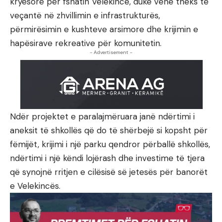
kryesore për fshatin Velekincë, duke vënë theks të
veçantë në zhvillimin e infrastrukturës,
përmirësimin e kushteve arsimore dhe krijimin e
hapësirave rekreative për komunitetin.
- Advertisement -
Ndër projektet e paralajmëruara janë ndërtimi i
aneksit të shkollës që do të shërbejë si kopsht për
fëmijët, krijimi i një parku qendror përballë shkollës,
ndërtimi i një këndi lojërash dhe investime të tjera
që synojnë rritjen e cilësisë së jetesës për banorët
e Velekincës.