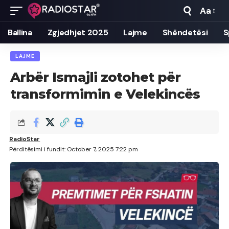
Aa
Font
Resizer
Ballina
Zgjedhjet 2025
Lajme
Shëndetësi
S
LAJME
Arbër Ismajli zotohet për
transformimin e Velekincës
RadioStar
Përditësimi i fundit: October 7, 2025 7:22 pm