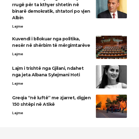
rrugë për ta kthyer shtetin në
binarë demokratik, shtatori po vjen
Albin
Lajme
Kuvendi i bllokuar nga politika,
nesër në shërbim të mërgimtarëve
Lajme
Lajm i trishtë nga Gjilani, ndahet
nga jeta Albana Sylejmani Hoti
Lajme
Greqia “në luftë” me zjarret, digjen
150 shtëpi në Atikë
Lajme