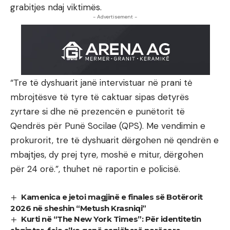
grabitjes ndaj viktimës.
- Advertisement -
“Tre të dyshuarit janë intervistuar në prani tė
mbrojtësve të tyre të caktuar sipas detyrës
zyrtare si dhe në prezencën e punëtorit të
Qendrës për Punë Socilae (QPS). Me vendimin e
prokurorit, tre të dyshuarit dërgohen në qendrën e
mbajtjes, dy prej tyre, moshë e mitur, dërgohen
për 24 orë.”, thuhet në raportin e policisë.
Kamenica e jetoi magjinë e finales së Botërorit
2026 në sheshin “Metush Krasniqi”
Kurti në “The New York Times”: Për identitetin