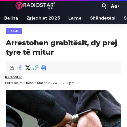
Aa
Font
Resizer
Ballina
Zgjedhjet 2025
Lajme
Shëndetësi
S
LAJME
Arrestohen grabitësit, dy prej
tyre të mitur
RadioStar
Përditësimi i fundit: March 21, 2019 12:12 pm