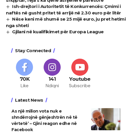
shqiptar, feja s’ka qenë asnjëherë parësore
Ish-drejtori i Autoritetit të Konkurrencës: Çmimi i
naftës në gusht pritet të arrijë në 2.30 euro për litër
Nëse keni më shumë se 25 mijë euro, ju pret hetimi
nga shteti
Gjilani në kualifikimet për Europa League
Stay Connected
70K
141
Youtube
Like
Ndiqni
Subscribe
Latest News
As një milion vota nuk e
shndërrojnë gënjeshtrën në të
vërtetë’ – Gjini reagon edhe në
Facebook