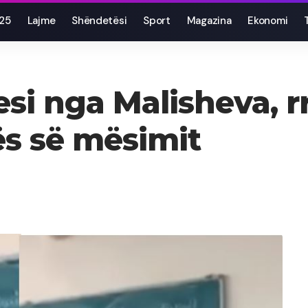
025
Lajme
Shëndetësi
Sport
Magazina
Ekonomi
si nga Malisheva, r
rës së mësimit