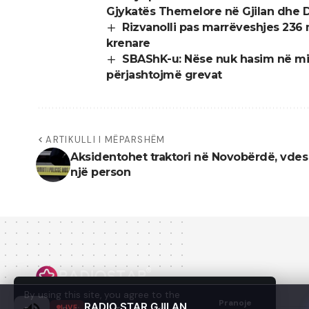
Gjykatës Themelore në Gjilan dhe Dre
Rizvanolli pas marrëveshjes 236
krenare
SBAShK-u: Nëse nuk hasim në mir
përjashtojmë grevat
ARTIKULLI I MËPARSHËM
Aksidentohet traktori në Novobërdë, vdes
një person
By using this site, you agree to the
Pranoje
RADIO STAR GJILAN
LIVE