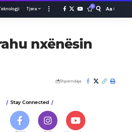
9
Aa
Teknologji
Tjera
Font
Resizer
rahu nxënësin
Shpërndaje
Stay Connected