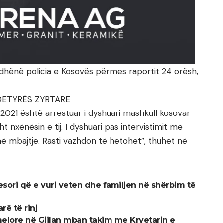
ë dhënë policia e Kosovës përmes raportit 24 orësh,
DETYRËS ZYRTARE
.2021 është arrestuar i dyshuari mashkull kosovar
isht nxënësin e tij. I dyshuari pas intervistimit me
ë mbajtje. Rasti vazhdon të hetohet”, thuhet në
esori që e vuri veten dhe familjen në shërbim të
rë të rinj
melore në Gjilan mban takim me Kryetarin e