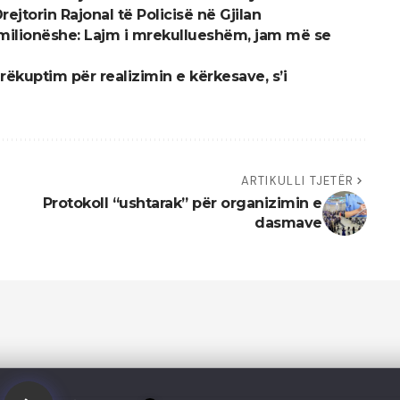
jtorin Rajonal të Policisë në Gjilan
 milionëshe: Lajm i mrekullueshëm, jam më se
ëkuptim për realizimin e kërkesave, s’i
ARTIKULLI TJETËR
Protokoll “ushtarak” për organizimin e
dasmave