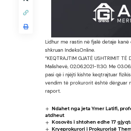
Lidhur me rastin në fjalë detaje kan
shkruan IndeksOnline.
“KEQTRAJTIM GJATË USHTRIMIT TË 
Malishevë, 02.06.2021-11:30. Me 03.06
pasi që i njëjti kishte keqtrajtuar fizik
vendim të prokurorit është dërguar n
raport.
Ndahet nga jeta Ymer Latifi, prof
atdheut
Kosovës i shtohen edhe 17 gjyqta
Kryeprokurori i Prokurorisë The