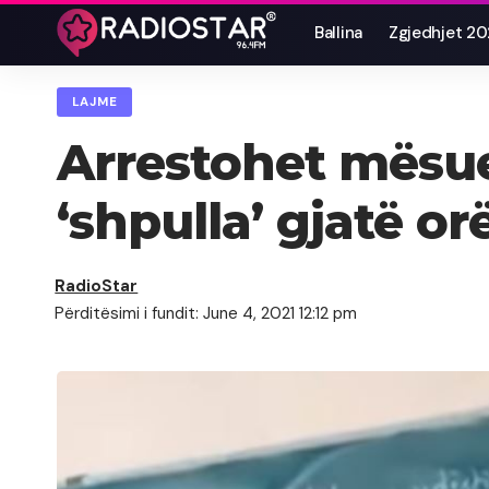
Ballina
Zgjedhjet 2
LAJME
Arrestohet mësue
‘shpulla’ gjatë o
RadioStar
Përditësimi i fundit: June 4, 2021 12:12 pm