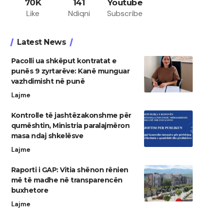
70K
141
Youtube
Like
Ndiqni
Subscribe
Latest News
Pacolli ua shkëput kontratat e
punës 9 zyrtarëve: Kanë munguar
vazhdimisht në punë
Lajme
Kontrolle të jashtëzakonshme për
qumështin, Ministria paralajmëron
masa ndaj shkelësve
Lajme
Raporti i GAP: Vitia shënon rënien
më të madhe në transparencën
buxhetore
Lajme