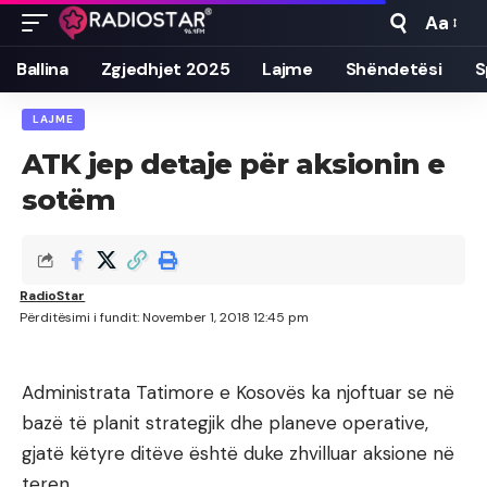
Aa
Font
Resizer
Ballina
Zgjedhjet 2025
Lajme
Shëndetësi
S
LAJME
ATK jep detaje për aksionin e
sotëm
RadioStar
Përditësimi i fundit: November 1, 2018 12:45 pm
Administrata Tatimore e Kosovës ka njoftuar se në
bazë të planit strategjik dhe planeve operative,
gjatë këtyre ditëve është duke zhvilluar aksione në
teren.