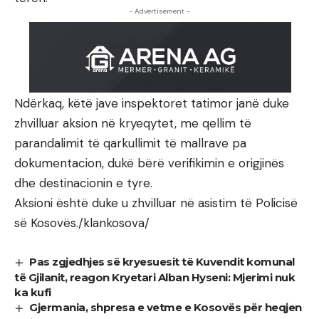
- Advertisement -
Ndërkaq, këtë jave inspektoret tatimor janë duke
zhvilluar aksion në kryeqytet, me qellim të
parandalimit të qarkullimit të mallrave pa
dokumentacion, dukë bërë verifikimin e origjinës
dhe destinacionin e tyre.
Aksioni është duke u zhvilluar në asistim të Policisë
së Kosovës./klankosova/
Pas zgjedhjes së kryesuesit të Kuvendit komunal
të Gjilanit, reagon Kryetari Alban Hyseni: Mjerimi nuk
ka kufi
Gjermania, shpresa e vetme e Kosovës për heqjen