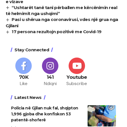
e vizave
“Ushtarët tanë tani përballen me kërcënimin real
të helmimit nga ushqimi”
Pasi u shërua nga coronavirusi, vdes një grua nga
Gjilani
17 persona rezultojn pozitivë me Covid-19
Stay Connected
70K
141
Youtube
Like
Ndiqni
Subscribe
Latest News
Policia në Gjilan nuk fal, shqipton
1,996 gjoba dhe konfiskon 53
patentë-shoferë