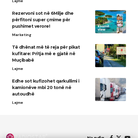
Lajme
Rezervoni sot në 6Milje dhe
përfitoni super çmime për
pushimet verore!
Marketing
Të dhënat më të reja për pikat
kufitare: Pritja më e gjatë në
Muçibabë
Lajme
​Edhe sot kufizohet qarkullimi i
kamionëve mbi 20 tonë në
autoudhë
Lajme