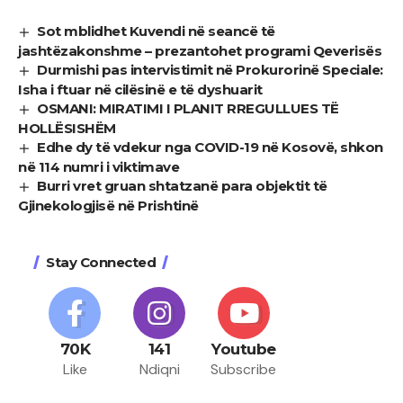
Sot mblidhet Kuvendi në seancë të
jashtëzakonshme – prezantohet programi Qeverisës
Durmishi pas intervistimit në Prokurorinë Speciale:
Isha i ftuar në cilësinë e të dyshuarit
OSMANI: MIRATIMI I PLANIT RREGULLUES TË
HOLLËSISHËM
Edhe dy të vdekur nga COVID-19 në Kosovë, shkon
në 114 numri i viktimave
Burri vret gruan shtatzanë para objektit të
Gjinekologjisë në Prishtinë
Stay Connected
70K
141
Youtube
Like
Ndiqni
Subscribe