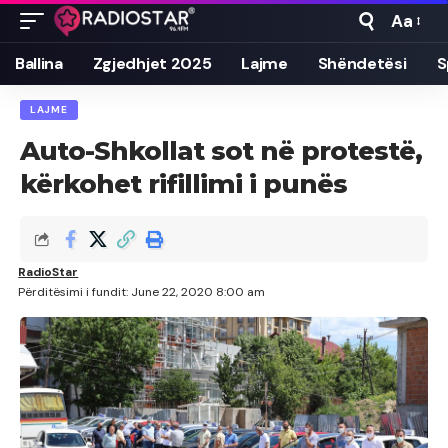
Aa
Font
Resizer
Ballina
Zgjedhjet 2025
Lajme
Shëndetësi
S
LAJME
Auto-Shkollat sot në protestë,
kërkohet rifillimi i punës
RadioStar
Përditësimi i fundit: June 22, 2020 8:00 am