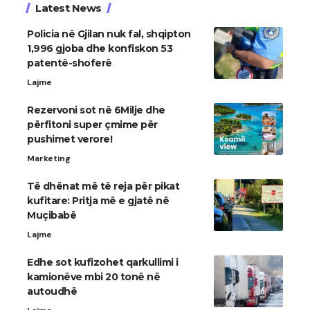
Latest News
Policia në Gjilan nuk fal, shqipton
1,996 gjoba dhe konfiskon 53
patentë-shoferë
Lajme
Rezervoni sot në 6Milje dhe
përfitoni super çmime për
pushimet verore!
Marketing
Të dhënat më të reja për pikat
kufitare: Pritja më e gjatë në
Muçibabë
Lajme
​Edhe sot kufizohet qarkullimi i
kamionëve mbi 20 tonë në
autoudhë