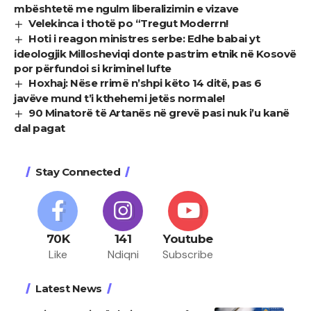
mbështetë me ngulm liberalizimin e vizave
Velekinca i thotë po “Tregut Moderrn!
Hoti i reagon ministres serbe: Edhe babai yt
ideologjik Millosheviqi donte pastrim etnik në Kosovë
por përfundoi si kriminel lufte
Hoxhaj: Nëse rrimë n’shpi këto 14 ditë, pas 6
javëve mund t’i kthehemi jetës normale!
90 Minatorë të Artanës në grevë pasi nuk i’u kanë
dal pagat
Stay Connected
70K
141
Youtube
Like
Ndiqni
Subscribe
Latest News