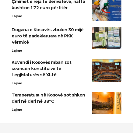
Çmimet e reja të derivateve, nafta
kushton 1.72 euro për litër
Lajme
Dogana e Kosovës zbulon 30 mijë
euro të padeklaruara në PKK
Vërmicë
Lajme
Kuvendi i Kosovës mban sot
seancën konstituive të
Legjislaturës së XI-të
Lajme
Temperatura në Kosovë sot shkon
deri në deri në 38°C
Lajme