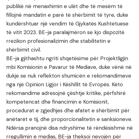
publikë në menaxhimin e ulët dhe të mesëm të
fillojnë mandatin e parë të shërbimit të tyre, duke
kundërshtuar një vendim të Gjykatës Kushtetuese
të vitit 2023. BE-ja paralajmëron se kjo dispozitë
rrezikon profesionalizimin dhe stabilitetin e
shërbimit civil.
BE-ja gjithashtu ngriti shqetësime për Projektligjin
mbi Komisionin e Pavarur të Mediave, duke vënë në
dukje se nuk reflekton shumicën e rekomandimeve
nga një Opinion Ligjor i Këshillit të Evropës. Këto
rekomandime adresojnë çështje kritike, përfshirë
kompetencat dhe financimin e Komisionit,
procedurat e zgjedhjes dhe afatet e shërbimit për
anëtarët e tij, dhe proporcionalitetin e sanksioneve.
Ndërsa pranojnë disa ndryshime të rëndësishme në
rregullimin e medias, BE-ja theksoi nevojën për