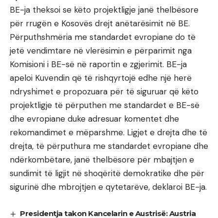
BE-ja theksoi se këto projektligje janë thelbësore
për rrugën e Kosovës drejt anëtarësimit në BE.
Përputhshmëria me standardet evropiane do të
jetë vendimtare në vlerësimin e përparimit nga
Komisioni i BE-së në raportin e zgjerimit. BE-ja
apeloi Kuvendin që të rishqyrtojë edhe një herë
ndryshimet e propozuara për të siguruar që këto
projektligje të përputhen me standardet e BE-së
dhe evropiane duke adresuar komentet dhe
rekomandimet e mëparshme. Ligjet e drejta dhe të
drejta, të përputhura me standardet evropiane dhe
ndërkombëtare, janë thelbësore për mbajtjen e
sundimit të ligjit në shoqëritë demokratike dhe për
sigurinë dhe mbrojtjen e qytetarëve, deklaroi BE-ja.
Presidentja takon Kancelarin e Austrisë: Austria