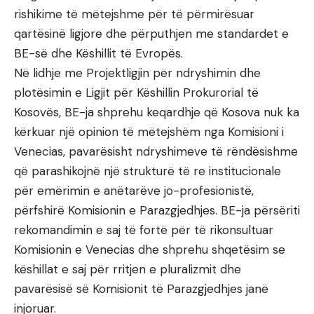
rishikime të mëtejshme për të përmirësuar
qartësinë ligjore dhe përputhjen me standardet e
BE-së dhe Këshillit të Evropës.
Në lidhje me Projektligjin për ndryshimin dhe
plotësimin e Ligjit për Këshillin Prokurorial të
Kosovës, BE-ja shprehu keqardhje që Kosova nuk ka
kërkuar një opinion të mëtejshëm nga Komisioni i
Venecias, pavarësisht ndryshimeve të rëndësishme
që parashikojnë një strukturë të re institucionale
për emërimin e anëtarëve jo-profesionistë,
përfshirë Komisionin e Parazgjedhjes. BE-ja përsëriti
rekomandimin e saj të fortë për të rikonsultuar
Komisionin e Venecias dhe shprehu shqetësim se
këshillat e saj për rritjen e pluralizmit dhe
pavarësisë së Komisionit të Parazgjedhjes janë
injoruar.