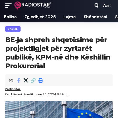
Aa
Font
Resizer
Ballina
Zgjedhjet 2025
Lajme
Shëndetësi
S
LAJME
BE-ja shpreh shqetësime për
projektligjet për zyrtarët
publikë, KPM-në dhe Këshillin
Prokurorial
RadioStar
Përditësimi i fundit: June 26, 2024 8:49 pm