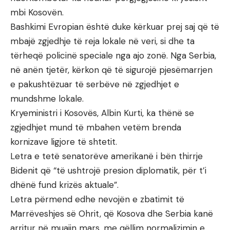
mbi Kosovën.
Bashkimi Evropian është duke kërkuar prej saj që të
mbajë zgjedhje të reja lokale në veri, si dhe ta
tërheqë policinë speciale nga ajo zonë. Nga Serbia,
në anën tjetër, kërkon që të sigurojë pjesëmarrjen
e pakushtëzuar të serbëve në zgjedhjet e
mundshme lokale.
Kryeministri i Kosovës, Albin Kurti, ka thënë se
zgjedhjet mund të mbahen vetëm brenda
kornizave ligjore të shtetit.
Letra e tetë senatorëve amerikanë i bën thirrje
Bidenit që “të ushtrojë presion diplomatik, për t’i
dhënë fund krizës aktuale”.
Letra përmend edhe nevojën e zbatimit të
Marrëveshjes së Ohrit, që Kosova dhe Serbia kanë
arritur në muajin mars, me qëllim normalizimin e