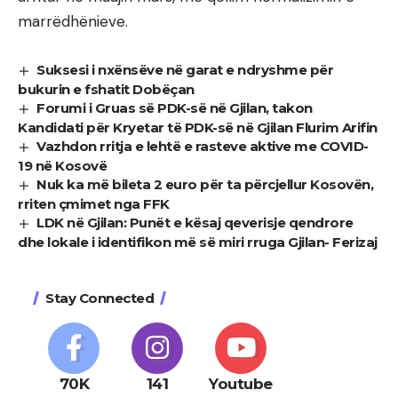
marrëdhënieve.
Suksesi i nxënsëve në garat e ndryshme për
bukurin e fshatit Dobëçan
Forumi i Gruas së PDK-së në Gjilan, takon
Kandidati për Kryetar të PDK-së në Gjilan Flurim Arifin
Vazhdon rritja e lehtë e rasteve aktive me COVID-
19 në Kosovë
Nuk ka më bileta 2 euro për ta përcjellur Kosovën,
rriten çmimet nga FFK
LDK në Gjilan: Punët e kësaj qeverisje qendrore
dhe lokale i identifikon më së miri rruga Gjilan- Ferizaj
Stay Connected
70K
141
Youtube