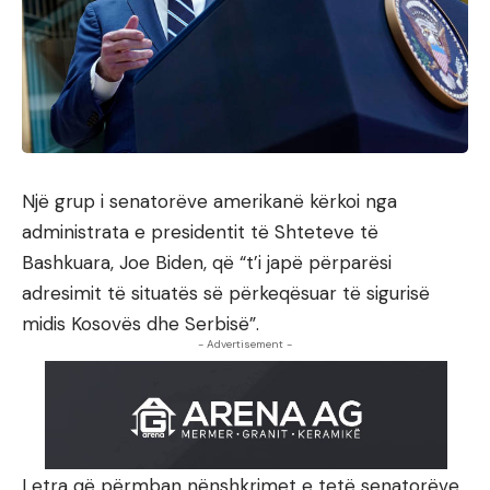
Një grup i senatorëve amerikanë kërkoi nga
administrata e presidentit të Shteteve të
Bashkuara, Joe Biden, që “t’i japë përparësi
adresimit të situatës së përkeqësuar të sigurisë
midis Kosovës dhe Serbisë”.
- Advertisement -
Letra që përmban nënshkrimet e tetë senatorëve