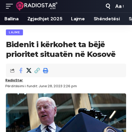
Aa
Font
Resizer
Ballina
Zgjedhjet 2025
Lajme
Shëndetësi
S
LAJME
Bidenit i kërkohet ta bëjë
prioritet situatën në Kosovë
RadioStar
Përditësimi i fundit: June 28, 2023 2:26 pm