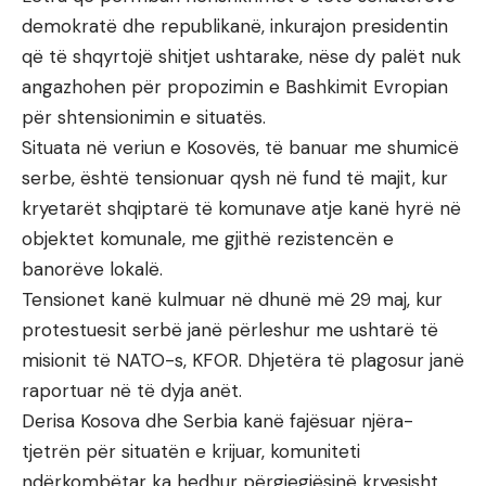
demokratë dhe republikanë, inkurajon presidentin
që të shqyrtojë shitjet ushtarake, nëse dy palët nuk
angazhohen për propozimin e Bashkimit Evropian
për shtensionimin e situatës.
Situata në veriun e Kosovës, të banuar me shumicë
serbe, është tensionuar qysh në fund të majit, kur
kryetarët shqiptarë të komunave atje kanë hyrë në
objektet komunale, me gjithë rezistencën e
banorëve lokalë.
Tensionet kanë kulmuar në dhunë më 29 maj, kur
protestuesit serbë janë përleshur me ushtarë të
misionit të NATO-s, KFOR. Dhjetëra të plagosur janë
raportuar në të dyja anët.
Derisa Kosova dhe Serbia kanë fajësuar njëra-
tjetrën për situatën e krijuar, komuniteti
ndërkombëtar ka hedhur përgjegjësinë kryesisht