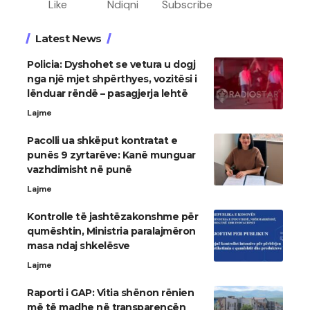
Like
Ndiqni
Subscribe
Latest News
Policia: Dyshohet se vetura u dogj
nga një mjet shpërthyes, vozitësi i
lënduar rëndë – pasagjerja lehtë
Lajme
Pacolli ua shkëput kontratat e
punës 9 zyrtarëve: Kanë munguar
vazhdimisht në punë
Lajme
Kontrolle të jashtëzakonshme për
qumështin, Ministria paralajmëron
masa ndaj shkelësve
Lajme
Raporti i GAP: Vitia shënon rënien
më të madhe në transparencën