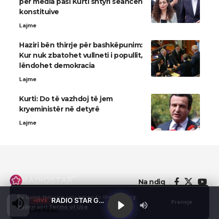
për media pasi Kurti shtyri seancën
konstituive
Lajme
Haziri bën thirrje për bashkëpunim:
Kur nuk zbatohet vullneti i popullit,
lëndohet demokracia
Lajme
Kurti: Do të vazhdoj të jem
kryeministër në detyrë
Lajme
Na ndiq
By using this site, you agree to the
Privacy
RADIO STAR GJILAN
LIVE
Pranoje
Policy
and
Terms of Use
.
Live Radio
© 2022 - Domainterm.com - All Rights Reserved.