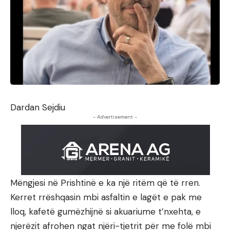
Dardan Sejdiu
- Advertisement -
Mëngjesi në Prishtinë e ka një ritëm që të rren.
Kerret rrëshqasin mbi asfaltin e lagët e pak me
lloq, kafetë gumëzhijnë si akuariume t’nxehta, e
njerëzit afrohen ngat njëri-tjetrit për me folë mbi