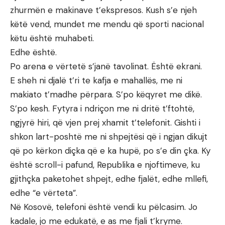
zhurmën e makinave t’ekspresos. Kush s’e njeh
këtë vend, mundet me mendu që sporti nacional
këtu është muhabeti.
Edhe është.
Po arena e vërtetë s’janë tavolinat. Është ekrani.
E sheh ni djalë t’ri te kafja e mahallës, me ni
makiato t’madhe përpara. S’po këqyret me dikë.
S’po kesh. Fytyra i ndriçon me ni dritë t’ftohtë,
ngjyrë hiri, që vjen prej xhamit t’telefonit. Gishti i
shkon lart-poshtë me ni shpejtësi që i ngjan dikujt
që po kërkon diçka që e ka hupë, po s’e din çka. Ky
është scroll-i pafund, Republika e njoftimeve, ku
gjithçka paketohet shpejt, edhe fjalët, edhe mllefi,
edhe “e vërteta”.
Në Kosovë, telefoni është vendi ku pëlcasim. Jo
kadale, jo me edukatë, e as me fjali t’kryme.