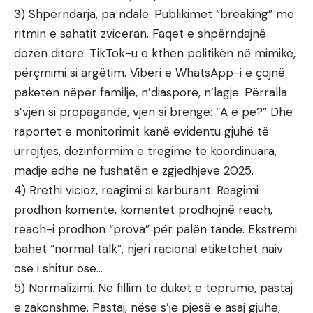
3) Shpërndarja, pa ndalë. Publikimet “breaking” me
ritmin e sahatit zviceran. Faqet e shpërndajnë
dozën ditore. TikTok-u e kthen politikën në mimikë,
përçmimi si argëtim. Viberi e WhatsApp-i e çojnë
paketën nëpër familje, n’diasporë, n’lagje. Përralla
s’vjen si propagandë, vjen si brengë: “A e pe?” Dhe
raportet e monitorimit kanë evidentu gjuhë të
urrejtjes, dezinformim e tregime të koordinuara,
madje edhe në fushatën e zgjedhjeve 2025.
4) Rrethi vicioz, reagimi si karburant. Reagimi
prodhon komente, komentet prodhojnë reach,
reach-i prodhon “prova” për palën tande. Ekstremi
bahet “normal talk”, njeri racional etiketohet naiv
ose i shitur ose…
5) Normalizimi. Në fillim të duket e teprume, pastaj
e zakonshme. Pastaj, nëse s’je pjesë e asaj gjuhe,