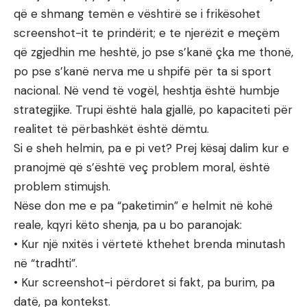
që e shmang temën e vështirë se i frikësohet
screenshot-it te prindërit; e te njerëzit e meçëm
që zgjedhin me heshtë, jo pse s’kanë çka me thonë,
po pse s’kanë nerva me u shpifë për ta si sport
nacional. Në vend të vogël, heshtja është humbje
strategjike. Trupi është hala gjallë, po kapaciteti për
realitet të përbashkët është dëmtu.
Si e sheh helmin, pa e pi vet? Prej kësaj dalim kur e
pranojmë që s’është veç problem moral, është
problem stimujsh.
Nëse don me e pa “paketimin” e helmit në kohë
reale, kqyri këto shenja, pa u bo paranojak:
• Kur një nxitës i vërtetë kthehet brenda minutash
në “tradhti”.
• Kur screenshot-i përdoret si fakt, pa burim, pa
datë, pa kontekst.