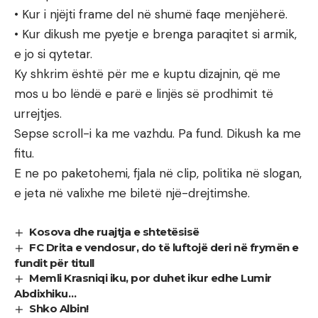
• Kur i njëjti frame del në shumë faqe menjëherë.
• Kur dikush me pyetje e brenga paraqitet si armik,
e jo si qytetar.
Ky shkrim është për me e kuptu dizajnin, që me
mos u bo lëndë e parë e linjës së prodhimit të
urrejtjes.
Sepse scroll-i ka me vazhdu. Pa fund. Dikush ka me
fitu.
E ne po paketohemi, fjala në clip, politika në slogan,
e jeta në valixhe me biletë një-drejtimshe.
Kosova dhe ruajtja e shtetësisë
FC Drita e vendosur, do të luftojë deri në frymën e
fundit për titull
Memli Krasniqi iku, por duhet ikur edhe Lumir
Abdixhiku…
Shko Albin!