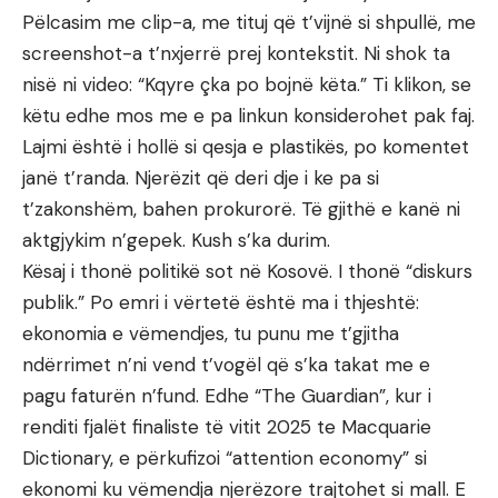
Pëlcasim me clip-a, me tituj që t’vijnë si shpullë, me
screenshot-a t’nxjerrë prej kontekstit. Ni shok ta
nisë ni video: “Kqyre çka po bojnë këta.” Ti klikon, se
këtu edhe mos me e pa linkun konsiderohet pak faj.
Lajmi është i hollë si qesja e plastikës, po komentet
janë t’randa. Njerëzit që deri dje i ke pa si
t’zakonshëm, bahen prokurorë. Të gjithë e kanë ni
aktgjykim n’gepek. Kush s’ka durim.
Kësaj i thonë politikë sot në Kosovë. I thonë “diskurs
publik.” Po emri i vërtetë është ma i thjeshtë:
ekonomia e vëmendjes, tu punu me t’gjitha
ndërrimet n’ni vend t’vogël që s’ka takat me e
pagu faturën n’fund. Edhe “The Guardian”, kur i
renditi fjalët finaliste të vitit 2025 te Macquarie
Dictionary, e përkufizoi “attention economy” si
ekonomi ku vëmendja njerëzore trajtohet si mall. E