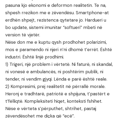
pasuna kjo ekonomi e deformon realitetin. Te na,
shpesh rrezikon me e zëvendësu. Smartphone-at
erdhën shpejt, rezistenca qytetare jo. Hardueri u
bo update, sistemi imunitar “softueri” mbeti në
version të vjetër.
Nëse don me e kuptu qysh prodhohet polarizimi,
mos e paramendo ni njeri n’ni dhomë t’errët. Është
industri. Është linjë prodhimi.
1) Trigeri, një problem i vërtetë. Ni faturë, ni skandal,
ni vonesë e ambulancës, ni poshtërim publik, ni
tender, ni vendim gjyqi. Lënda e parë është reale.
2) Kompresimi, prej realitetit në përrallë morale.
Heronj e tradhtarë, patriotë e shpijuna, t’pastërt e
t’fëlliqtë. Kompleksiteti hiqet, konteksti fshihet.
Nëse e vërteta s’përputhet, shtrihet, pastaj
zëvendësohet me diçka që “ecë”.