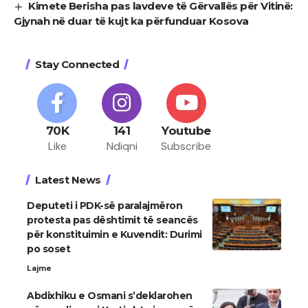
Kimete Berisha pas lavdeve të Gërvallës për Vitinë:
Gjynah në duar të kujt ka përfunduar Kosova
Stay Connected
70K
141
Youtube
Like
Ndiqni
Subscribe
Latest News
Deputeti i PDK-së paralajmëron
protesta pas dështimit të seancës
për konstituimin e Kuvendit: Durimi
po soset
Lajme
Abdixhiku e Osmani s’deklarohen