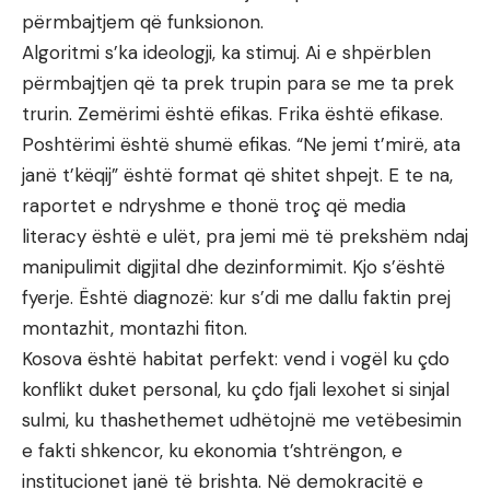
përmbajtjem që funksionon.
Algoritmi s’ka ideologji, ka stimuj. Ai e shpërblen
përmbajtjen që ta prek trupin para se me ta prek
trurin. Zemërimi është efikas. Frika është efikase.
Poshtërimi është shumë efikas. “Ne jemi t’mirë, ata
janë t’këqij” është format që shitet shpejt. E te na,
raportet e ndryshme e thonë troç që media
literacy është e ulët, pra jemi më të prekshëm ndaj
manipulimit digjital dhe dezinformimit. Kjo s’është
fyerje. Është diagnozë: kur s’di me dallu faktin prej
montazhit, montazhi fiton.
Kosova është habitat perfekt: vend i vogël ku çdo
konflikt duket personal, ku çdo fjali lexohet si sinjal
sulmi, ku thashethemet udhëtojnë me vetëbesimin
e fakti shkencor, ku ekonomia t’shtrëngon, e
institucionet janë të brishta. Në demokracitë e