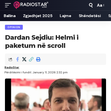
Aa
Font
Resizer
Ballina
Zgjedhjet 2025
Lajme
Shëndetësi
S
OPINION
Dardan Sejdiu: Helmi i
paketum në scroll
RadioStar
Përditësimi i fundit: January 11, 2026 2:32 pm