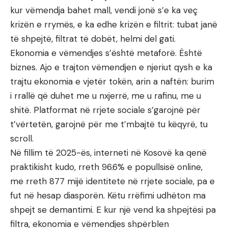
kur vëmendja bahet mall, vendi jonë s’e ka veç
krizën e rrymës, e ka edhe krizën e filtrit: tubat janë
të shpejtë, filtrat të dobët, helmi del gati.
Ekonomia e vëmendjes s’është metaforë. Është
biznes. Ajo e trajton vëmendjen e njeriut qysh e ka
trajtu ekonomia e vjetër tokën, arin a naftën: burim
i rrallë që duhet me u nxjerrë, me u rafinu, me u
shitë. Platformat në rrjete sociale s’garojnë për
t’vërtetën, garojnë për me t’mbajtë tu këqyrë, tu
scroll.
Në fillim të 2025-ës, interneti në Kosovë ka qenë
praktikisht kudo, rreth 96.6% e popullsisë online,
me rreth 877 mijë identitete në rrjete sociale, pa e
fut në hesap diasporën. Këtu rrëfimi udhëton ma
shpejt se demantimi. E kur një vend ka shpejtësi pa
filtra, ekonomia e vëmendjes shpërblen