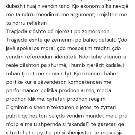
dukesh i huaj n’vendin tand. Kjo ekonomi s’ka nevojë
me ta ndrru mendimin me argument, i mjafton me
ta ndrru refleksin.
Tragjedia s’është që njerëzit po zemërohen.
Tragjedia është që zemërimi po bahet default. Çdo
javë apokalips moral, çdo mospajtim tradhti, çdo
vendim referendum identiteti. Ndërkohë ekonomia
reale dështon pa zhurmë, i humb njerëzit kadale, i
mban tjerët me nerva n’fyt. Kjo ekonomi bahet
politike kur e zëvendëson kompetencën me
performancë: politika prodhon armiq, media
prodhon klikime, qytetari prodhon reagim.
E çmimin e sheh n’teksturën e jetës: te zyrtari
publik që heziton, se çdo vendim mundet me u pre
n’clip e me u shpërnda si “skandal”; te gazetari që
s’trajtohet si pyetje, po si shënjestër; te mësuesja