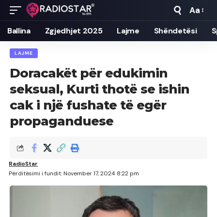
Aa
Font
Resizer
Ballina
Zgjedhjet 2025
Lajme
Shëndetësi
S
LAJME
Doracakët për edukimin
seksual, Kurti thotë se ishin
cak i një fushate të egër
propaganduese
RadioStar
Përditësimi i fundit: November 17, 2024 8:22 pm