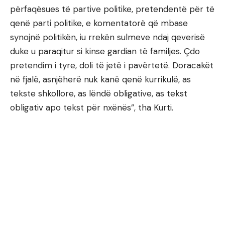
përfaqësues të partive politike, pretendentë për të
qenë parti politike, e komentatorë që mbase
synojnë politikën, iu rrekën sulmeve ndaj qeverisë
duke u paraqitur si kinse gardian të familjes. Çdo
pretendim i tyre, doli të jetë i pavërtetë. Doracakët
në fjalë, asnjëherë nuk kanë qenë kurrikulë, as
tekste shkollore, as lëndë obligative, as tekst
obligativ apo tekst për nxënës”, tha Kurti.