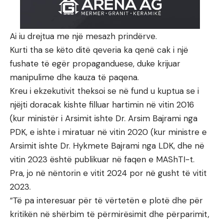
Ai iu drejtua me një mesazh prindërve.
Kurti tha se këto ditë qeveria ka qenë cak i një
fushate të egër propaganduese, duke krijuar
manipulime dhe kauza të paqena.
Kreu i ekzekutivit theksoi se në fund u kuptua se i
njëjti doracak kishte filluar hartimin në vitin 2016
(kur ministër i Arsimit ishte Dr. Arsim Bajrami nga
PDK, e ishte i miratuar në vitin 2020 (kur ministre e
Arsimit ishte Dr. Hykmete Bajrami nga LDK, dhe në
vitin 2023 është publikuar në faqen e MAShTI-t.
Pra, jo në nëntorin e vitit 2024 por në gusht të vitit
2023.
“Të pa interesuar për të vërtetën e plotë dhe për
kritikën në shërbim të përmirësimit dhe përparimit,