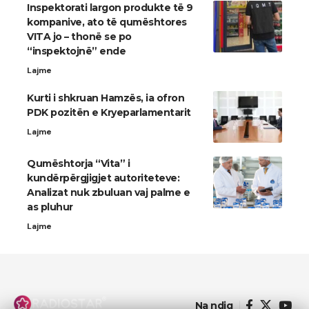
Inspektorati largon produkte të 9
kompanive, ato të qumështores
VITA jo – thonë se po
“inspektojnë” ende
Lajme
Kurti i shkruan Hamzës, ia ofron
PDK pozitën e Kryeparlamentarit
Lajme
Qumështorja “Vita” i
kundërpërgjigjet autoriteteve:
Analizat nuk zbuluan vaj palme e
as pluhur
Lajme
Na ndiq