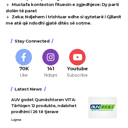
Mustafa konteston fituesin e zgjedhjeve: Dy parti
dolën të parat
Zeka: Ndjehem i trishtuar edhe si qytetarë i Gjilanit
me atë që ndodhi gjatë ditës së sotme.
Stay Connected
70K
141
Youtube
Like
Ndiqni
Subscribe
Latest News
AUV godet Qumështoren VITA:
Tërhiqen 12 produkte, ndalohet
prodhimi i 26 të tjerave
Lajme