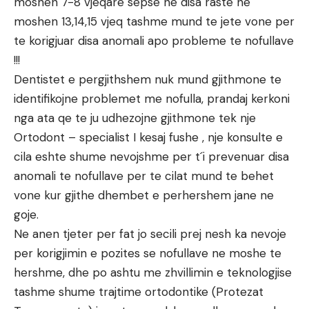
moshen 7-8 vjeqare sepse ne disa raste ne
moshen 13,14,15 vjeq tashme mund te jete vone per
te korigjuar disa anomali apo probleme te nofullave
!!!
Dentistet e pergjithshem nuk mund gjithmone te
identifikojne problemet me nofulla, prandaj kerkoni
nga ata qe te ju udhezojne gjithmone tek nje
Ortodont – specialist I kesaj fushe , nje konsulte e
cila eshte shume nevojshme per t´i prevenuar disa
anomali te nofullave per te cilat mund te behet
vone kur gjithe dhembet e perhershem jane ne
goje.
Ne anen tjeter per fat jo secili prej nesh ka nevoje
per korigjimin e pozites se nofullave ne moshe te
hershme, dhe po ashtu me zhvillimin e teknologjise
tashme shume trajtime ortodontike (Protezat