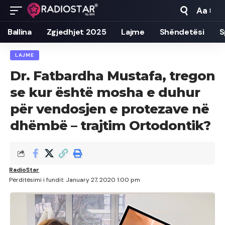
Aa
Font
Resizer
Ballina
Zgjedhjet 2025
Lajme
Shëndetësi
S
LAJME
Dr. Fatbardha Mustafa, tregon
se kur është mosha e duhur
për vendosjen e protezave në
dhëmbë – trajtim Ortodontik?
RadioStar
Përditësimi i fundit: January 27, 2020 1:00 pm