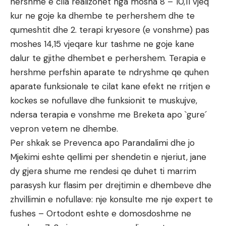
hershme e cila realizohet nga mosha 8 – 10,11 vjeq
kur ne goje ka dhembe te perhershem dhe te
qumeshtit dhe 2. terapi kryesore (e vonshme) pas
moshes 14,15 vjeqare kur tashme ne goje kane
dalur te gjithe dhembet e perhershem. Terapia e
hershme perfshin aparate te ndryshme qe quhen
aparate funksionale te cilat kane efekt ne rritjen e
kockes se nofullave dhe funksionit te muskujve,
ndersa terapia e vonshme me Breketa apo `gure´
vepron vetem ne dhembe.
Per shkak se Prevenca apo Parandalimi dhe jo
Mjekimi eshte qellimi per shendetin e njeriut, jane
dy gjera shume me rendesi qe duhet ti marrim
parasysh kur flasim per drejtimin e dhembeve dhe
zhvillimin e nofullave: nje konsulte me nje expert te
fushes – Ortodont eshte e domosdoshme ne