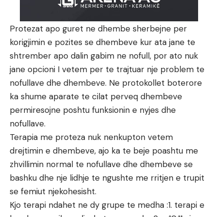
Protezat apo guret ne dhembe sherbejne per
korigjimin e pozites se dhembeve kur ata jane te
shtrember apo dalin gabim ne nofull, por ato nuk
jane opcioni I vetem per te trajtuar nje problem te
nofullave dhe dhembeve. Ne protokollet boterore
ka shume aparate te cilat perveq dhembeve
permiresojne poshtu funksionin e nyjes dhe
nofullave.
Terapia me proteza nuk nenkupton vetem
drejtimin e dhembeve, ajo ka te beje poashtu me
zhvillimin normal te nofullave dhe dhembeve se
bashku dhe nje lidhje te ngushte me rritjen e trupit
se femiut njekohesisht.
Kjo terapi ndahet ne dy grupe te medha :1. terapi e