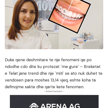
Duke qene deshmitare te nje fenomeni qe po
ndodhe cdo dite ku protezat ´me gure` – Breketat
e Telat jane trend dhe nje `miti` se ato nuk duhet te
vendosen para moshes 13,14 vjeq, eshte koha ta
definojme sakte dhe qarte kete fenomen.
- Advertisement -