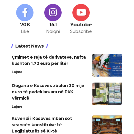
70K
141
Youtube
Like
Ndiqni
Subscribe
Latest News
Çmimet e reja të derivateve, nafta
kushton 1.72 euro për litër
Lajme
Dogana e Kosovës zbulon 30 mijë
euro të padeklaruara në PKK
Vërmicë
Lajme
Kuvendi i Kosovës mban sot
seancën konstituive të
Legjislaturës së XI-të