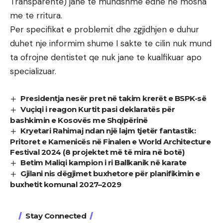
Transparente) jane te mundshme edhe ne mosha
me te rritura.
Per specifikat e problemit dhe zgjidhjen e duhur
duhet nje informim shume I sakte te cilin nuk mund
ta ofrojne dentistet qe nuk jane te kualfikuar apo
specializuar.
Presidentja nesër pret në takim krerët e BSPK-së
Vuçiqi i reagon Kurtit pasi deklaratës për
bashkimin e Kosovës me Shqipërinë
Kryetari Rahimaj ndan një lajm tjetër fantastik:
Pritoret e Kamenicës në Finalen e World Architecture
Festival 2024 (8 projektet më të mira në botë)
Betim Maliqi kampion i ri Ballkanik në karate
Gjilani nis dëgjimet buxhetore për planifikimin e
buxhetit komunal 2027–2029
Stay Connected