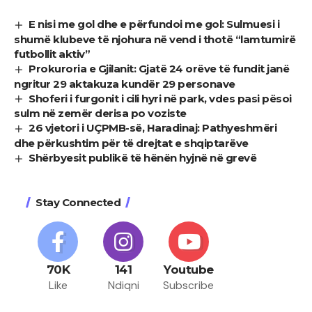
E nisi me gol dhe e përfundoi me gol: Sulmuesi i
shumë klubeve të njohura në vend i thotë “lamtumirë
futbollit aktiv”
Prokuroria e Gjilanit: Gjatë 24 orëve të fundit janë
ngritur 29 aktakuza kundër 29 personave
Shoferi i furgonit i cili hyri në park, vdes pasi pësoi
sulm në zemër derisa po voziste
26 vjetori i UÇPMB-së, Haradinaj: Pathyeshmëri
dhe përkushtim për të drejtat e shqiptarëve
Shërbyesit publikë të hënën hyjnë në grevë
Stay Connected
70K
141
Youtube
Like
Ndiqni
Subscribe