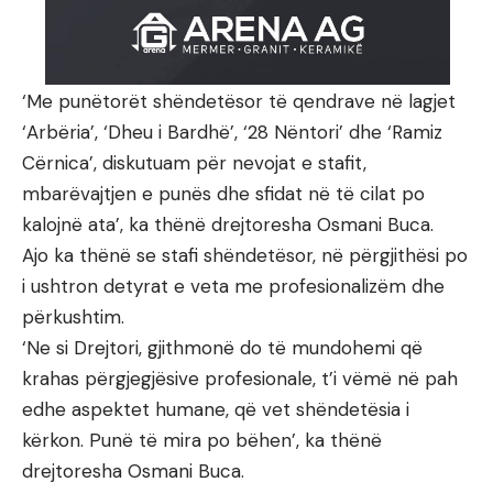
‘Me punëtorët shëndetësor të qendrave në lagjet
‘Arbëria’, ‘Dheu i Bardhë’, ‘28 Nëntori’ dhe ‘Ramiz
Cërnica’, diskutuam për nevojat e stafit,
mbarëvajtjen e punës dhe sfidat në të cilat po
kalojnë ata’, ka thënë drejtoresha Osmani Buca.
Ajo ka thënë se stafi shëndetësor, në përgjithësi po
i ushtron detyrat e veta me profesionalizëm dhe
përkushtim.
‘Ne si Drejtori, gjithmonë do të mundohemi që
krahas përgjegjësive profesionale, t’i vëmë në pah
edhe aspektet humane, që vet shëndetësia i
kërkon. Punë të mira po bëhen’, ka thënë
drejtoresha Osmani Buca.