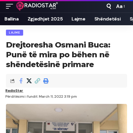
Aa
Font
Resizer
Ballina
Zgjedhjet 2025
Lajme
Shëndetësi
S
LAJME
Drejtoresha Osmani Buca:
Punë të mira po bëhen në
shëndetësinë primare
RadioStar
Përditësimi i fundit: March 11, 2022 3:19 pm