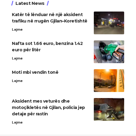
Latest News
Katër të lënduar në një aksident
trafiku në rrugën Gjilan–Koretishtë
Lajme
Nafta sot 1.66 euro, benzina 1.42
euro për litër
Lajme
Moti mbi vendin tonë
Lajme
Aksident mes veturës dhe
motoçikletës në Gjilan, policia jep
detaje për rastin
Lajme