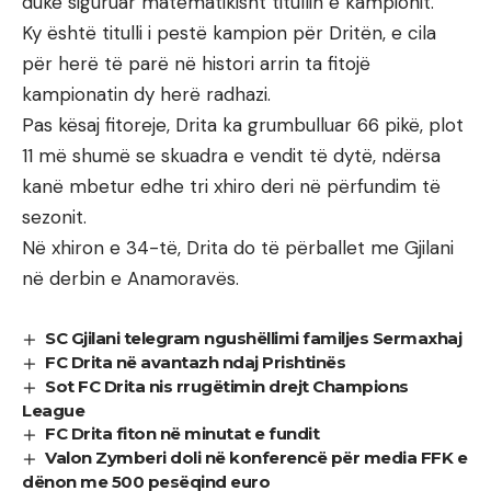
duke siguruar matematikisht titullin e kampionit.
Ky është titulli i pestë kampion për Dritën, e cila
për herë të parë në histori arrin ta fitojë
kampionatin dy herë radhazi.
Pas kësaj fitoreje, Drita ka grumbulluar 66 pikë, plot
11 më shumë se skuadra e vendit të dytë, ndërsa
kanë mbetur edhe tri xhiro deri në përfundim të
sezonit.
Në xhiron e 34-të, Drita do të përballet me Gjilani
në derbin e Anamoravës.
SC Gjilani telegram ngushëllimi familjes Sermaxhaj
FC Drita në avantazh ndaj Prishtinës
Sot FC Drita nis rrugëtimin drejt Champions
League
FC Drita fiton në minutat e fundit
Valon Zymberi doli në konferencë për media FFK e
dënon me 500 pesëqind euro