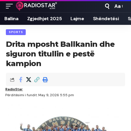
Aa
Font
Resizer
Ballina
Zgjedhjet 2025
Lajme
Shëndetësi
S
SPORTS
Drita mposht Ballkanin dhe
siguron titullin e pestë
kampion
RadioStar
Përditësimi i fundit: May 9, 2026 5:55 pm