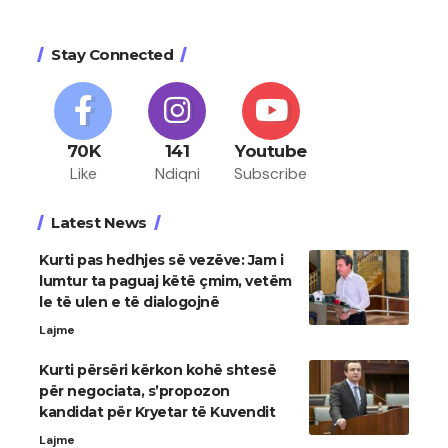
Stay Connected
70K
141
Youtube
Like
Ndiqni
Subscribe
Latest News
Kurti pas hedhjes së vezëve: Jam i
lumtur ta paguaj këtë çmim, vetëm
le të ulen e të dialogojnë
Lajme
Kurti përsëri kërkon kohë shtesë
për negociata, s’propozon
kandidat për Kryetar të Kuvendit
Lajme