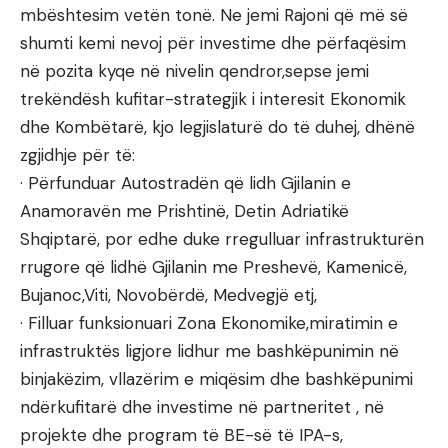
mbështesim vetën tonë. Ne jemi Rajoni që më së
shumti kemi nevoj për investime dhe përfaqësim
në pozita kyqe në nivelin qendror,sepse jemi
trekëndësh kufitar-strategjik i interesit Ekonomik
dhe Kombëtarë, kjo legjislaturë do të duhej, dhënë
zgjidhje për të:
· Përfunduar Autostradën që lidh Gjilanin e
Anamoravën me Prishtinë, Detin Adriatikë
Shqiptarë, por edhe duke rregulluar infrastrukturën
rrugore që lidhë Gjilanin me Preshevë, Kamenicë,
Bujanoc,Viti, Novobërdë, Medvegjë etj,
· Filluar funksionuari Zona Ekonomike,miratimin e
infrastruktës ligjore lidhur me bashkëpunimin në
binjakëzim, vllazërim e miqësim dhe bashkëpunimi
ndërkufitarë dhe investime në partneritet , në
projekte dhe program të BE-së të IPA-s,