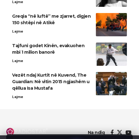
Lajme
Greqia “në luftë” me zjarret, digjen
150 shtëpi në Atikë
Lajme
Tajfuni godet Kinën, evakuohen
mbi 1 milion banorë
Lajme
Vezët ndaj Kurtit në Kuvend, The
Guardian: Në vitin 2015 ngjashëm u
qëllua Isa Mustafa
Lajme
Na ndiq