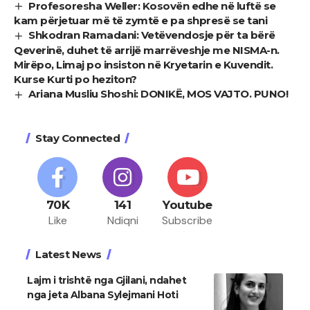
Profesoresha Weller: Kosovën edhe në luftë se
kam përjetuar më të zymtë e pa shpresë se tani
Shkodran Ramadani: Vetëvendosje për ta bërë
Qeverinë, duhet të arrijë marrëveshje me NISMA-n.
Mirëpo, Limaj po insiston në Kryetarin e Kuvendit.
Kurse Kurti po heziton?
Ariana Musliu Shoshi: DONIKË, MOS VAJTO. PUNO!
Stay Connected
70K
141
Youtube
Like
Ndiqni
Subscribe
Latest News
Lajm i trishtë nga Gjilani, ndahet
nga jeta Albana Sylejmani Hoti