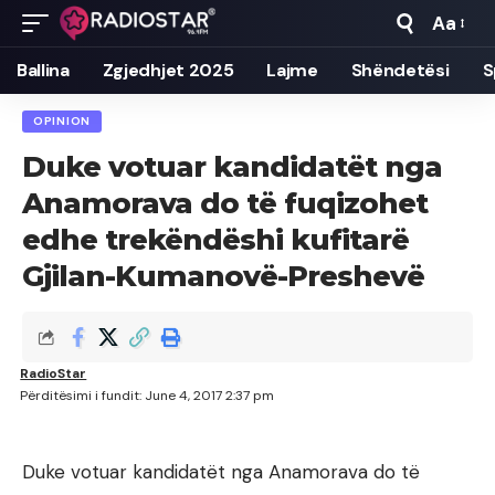
Aa
Font
Resizer
Ballina
Zgjedhjet 2025
Lajme
Shëndetësi
S
OPINION
Duke votuar kandidatët nga
Anamorava do të fuqizohet
edhe trekëndëshi kufitarë
Gjilan-Kumanovë-Preshevë
RadioStar
Përditësimi i fundit: June 4, 2017 2:37 pm
Duke votuar kandidatët nga Anamorava do të