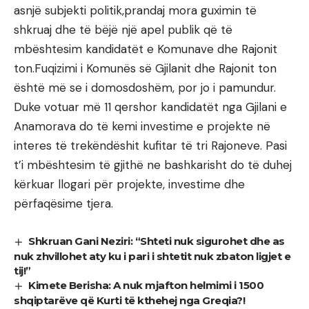
asnjë subjekti politik,prandaj mora guximin të
shkruaj dhe të bëjë një apel publik që të
mbështesim kandidatët e Komunave dhe Rajonit
ton.Fuqizimi i Komunës së Gjilanit dhe Rajonit ton
është më se i domosdoshëm, por jo i pamundur.
Duke votuar më 11 qershor kandidatët nga Gjilani e
Anamorava do të kemi investime e projekte në
interes të trekëndëshit kufitar të tri Rajoneve. Pasi
t’i mbështesim të gjithë ne bashkarisht do të duhej
kërkuar llogari për projekte, investime dhe
përfaqësime tjera.
Shkruan Gani Neziri: “Shteti nuk sigurohet dhe as
nuk zhvillohet aty ku i pari i shtetit nuk zbaton ligjet e
tij!”
Kimete Berisha: A nuk mjafton helmimi i 1500
shqiptarëve që Kurti të kthehej nga Greqia?!