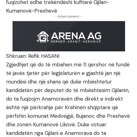
fuqizohet edhe trekëndëshi kufitarë Gjilan-
Kumanovë-Preshevë
- Advertisement -
Shkruan: Refik HASANI
Zgjedhjet që do të mbahen më 11 qershor në fundë
të javës tjetër për legjislaturën e gjashtë jan një
mundësi dhe një shans që duke mbështetur
kandidatën për deputet do të mbështesim Gjilanin,
do ta fuqizojm Anamoravën dhe direkt e indirekt
është një përkrahje për Krahinën shqiptare që
përfshin komunat Medvegjë, Bujanoc dhe Preshevë
dhe zonën Kumanovë Likovë. Duke votuar
kandidatën nga Gjilani e Anamorava do ta