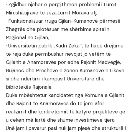
· Zgjidhur njëher e përgjithmon problemi i Lumit
Mirusha,ujrave të zeza,Lumit Morava etj,
· Funksionalizuar rruga Gjilan-Kumanovë përmesë
Zhegrës dhe plotësuar me shërbime spitalin
Regjional në Gjjilan,
· Universitetin publik ,,Kadri Zeka’’, të hapë drejtime
të reja duke përmbushur nevojat jo vetëm të
Gjilanit e Anamoravës por edhe Rajonit Medvegjë,
Bujanoc dhe Preshevë e zonën Kumanovë e Likovë
si dhe ndërtimi i kampusit Universitarë dhe
bibliotekës Rajonale.
Duke mbështetur kandidatët nga Komuna e Gjilanit
dhe Rajonit të Anamoravës do të jemi afër
realizimit dhe konkretizimit të këtyre projekteve që
u cekën më lartë dhe shumë investimeve tjera.
Unë jam i pavarur pasi nuk jam pjesë dhe strukturë i