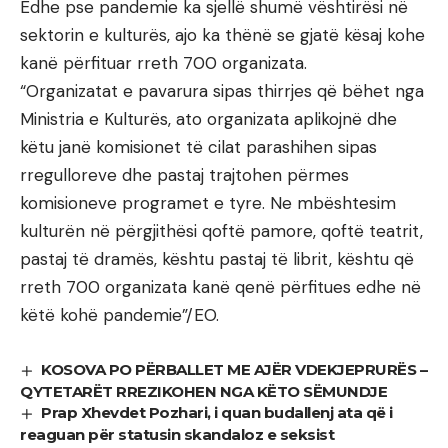
Edhe pse pandemie ka sjellë shumë vështirësi në
sektorin e kulturës, ajo ka thënë se gjatë kësaj kohe
kanë përfituar rreth 700 organizata.
“Organizatat e pavarura sipas thirrjes që bëhet nga
Ministria e Kulturës, ato organizata aplikojnë dhe
këtu janë komisionet të cilat parashihen sipas
rregulloreve dhe pastaj trajtohen përmes
komisioneve programet e tyre. Ne mbështesim
kulturën në përgjithësi qoftë pamore, qoftë teatrit,
pastaj të dramës, kështu pastaj të librit, kështu që
rreth 700 organizata kanë qenë përfitues edhe në
këtë kohë pandemie”/EO.
KOSOVA PO PËRBALLET ME AJËR VDEKJEPRURËS –
QYTETARËT RREZIKOHEN NGA KËTO SËMUNDJE
Prap Xhevdet Pozhari, i quan budallenj ata që i
reaguan për statusin skandaloz e seksist