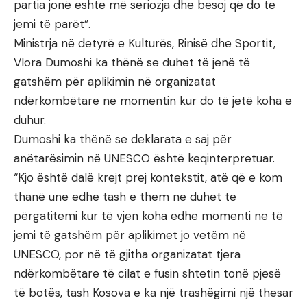
partia jonë është më seriozja dhe besoj që do të
jemi të parët”.
Ministrja në detyrë e Kulturës, Rinisë dhe Sportit,
Vlora Dumoshi ka thënë se duhet të jenë të
gatshëm për aplikimin në organizatat
ndërkombëtare në momentin kur do të jetë koha e
duhur.
Dumoshi ka thënë se deklarata e saj për
anëtarësimin në UNESCO është keqinterpretuar.
“Kjo është dalë krejt prej kontekstit, atë që e kom
thanë unë edhe tash e them ne duhet të
përgatitemi kur të vjen koha edhe momenti ne të
jemi të gatshëm për aplikimet jo vetëm në
UNESCO, por në të gjitha organizatat tjera
ndërkombëtare të cilat e fusin shtetin tonë pjesë
të botës, tash Kosova e ka një trashëgimi një thesar