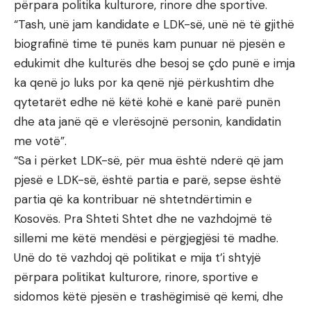
përpara politika kulturore, rinore dhe sportive.
“Tash, unë jam kandidate e LDK-së, unë në të gjithë
biografinë time të punës kam punuar në pjesën e
edukimit dhe kulturës dhe besoj se çdo punë e imja
ka qenë jo luks por ka qenë një përkushtim dhe
qytetarët edhe në këtë kohë e kanë parë punën
dhe ata janë që e vlerësojnë personin, kandidatin
me votë”.
“Sa i përket LDK-së, për mua është nderë që jam
pjesë e LDK-së, është partia e parë, sepse është
partia që ka kontribuar në shtetndërtimin e
Kosovës. Pra Shteti Shtet dhe ne vazhdojmë të
sillemi me këtë mendësi e përgjegjësi të madhe.
Unë do të vazhdoj që politikat e mija t’i shtyjë
përpara politikat kulturore, rinore, sportive e
sidomos këtë pjesën e trashëgimisë që kemi, dhe