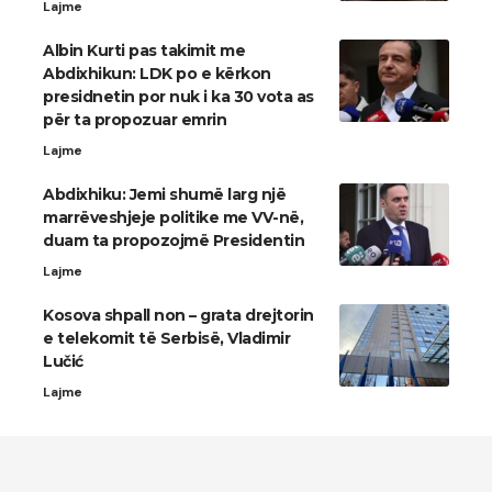
Lajme
Albin Kurti pas takimit me
Abdixhikun: LDK po e kërkon
presidnetin por nuk i ka 30 vota as
për ta propozuar emrin
Lajme
Abdixhiku: Jemi shumë larg një
marrëveshjeje politike me VV-në,
duam ta propozojmë Presidentin
Lajme
Kosova shpall non – grata drejtorin
e telekomit të Serbisë, Vladimir
Lučić
Lajme