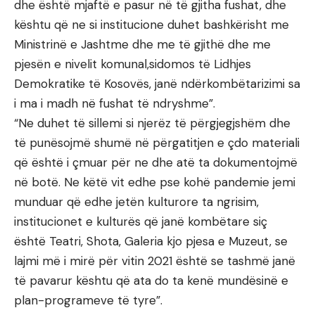
dhe është mjaftë e pasur në të gjitha fushat, dhe
kështu që ne si institucione duhet bashkërisht me
Ministrinë e Jashtme dhe me të gjithë dhe me
pjesën e nivelit komunal,sidomos të Lidhjes
Demokratike të Kosovës, janë ndërkombëtarizimi sa
i ma i madh në fushat të ndryshme”.
“Ne duhet të sillemi si njerëz të përgjegjshëm dhe
të punësojmë shumë në përgatitjen e çdo materiali
që është i çmuar për ne dhe atë ta dokumentojmë
në botë. Ne këtë vit edhe pse kohë pandemie jemi
munduar që edhe jetën kulturore ta ngrisim,
institucionet e kulturës që janë kombëtare siç
është Teatri, Shota, Galeria kjo pjesa e Muzeut, se
lajmi më i mirë për vitin 2021 është se tashmë janë
të pavarur kështu që ata do ta kenë mundësinë e
plan-programeve të tyre”.