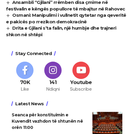
Ansambli “Gjilani” rrëmben disa çmime në
festivalin e këngës popullore të mbajtur në Rahovec
Osmani: Manipulimi i vullnetit qytetar nga qeveritë
e pakicës po rrezikon demokracinë
Drita e Gjilani s’ta falin, një humbje dhe trajneri
shkon në shtëpi
Stay Connected
70K
141
Youtube
Like
Ndiqni
Subscribe
Latest News
Seanca për konstituimin e
Kuvendit vazhdon të shtunën në
orën 11:00