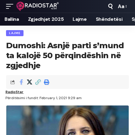
Aa
Font
Resizer
Ballina
Zgjedhjet 2025
Lajme
Shëndetësi
S
LAJME
Dumoshi: Asnjë parti s’mund
ta kalojë 50 përqindëshin në
zgjedhje
RadioStar
Përditësimi i fundit: February 1, 2021 9:29 am