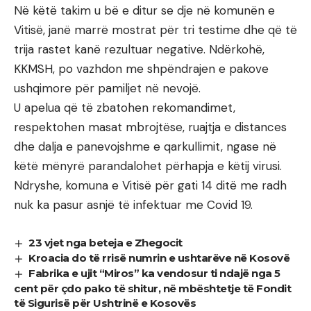
Në këtë takim u bë e ditur se dje në komunën e
Vitisë, janë marrë mostrat për tri testime dhe që të
trija rastet kanë rezultuar negative. Ndërkohë,
KKMSH, po vazhdon me shpëndrajen e pakove
ushqimore për pamiljet në nevojë.
U apelua që të zbatohen rekomandimet,
respektohen masat mbrojtëse, ruajtja e distances
dhe dalja e panevojshme e qarkullimit, ngase në
këtë mënyrë parandalohet përhapja e këtij virusi.
Ndryshe, komuna e Vitisë për gati 14 ditë me radh
nuk ka pasur asnjë të infektuar me Covid 19.
23 vjet nga beteja e Zhegocit
Kroacia do të rrisë numrin e ushtarëve në Kosovë
Fabrika e ujit “Miros” ka vendosur ti ndajë nga 5
cent për çdo pako të shitur, në mbështetje të Fondit
të Sigurisë për Ushtrinë e Kosovës