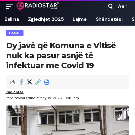
Aa
Font
Resizer
Ballina
Zgjedhjet 2025
Lajme
Shëndetësi
S
LAJME
Dy javë që Komuna e Vitisë
nuk ka pasur asnjë të
infektuar me Covid 19
RadioStar
Përditësimi i fundit: May 15, 2020 10:49 am