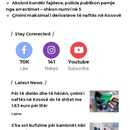
Aksioni kundër fajdeve, policia publikon pamje
nga arrestimet – shkon numri në 5
Çmimi maksimal i derivateve të naftës në Kosovë
Stay Connected
70K
141
Youtube
Like
Ndiqni
Subscribe
Latest News
Për të dielën dhe të hënën, çmimi i
naftës në Kosovë do të shitet me
1.63 euro për litër
Lajme
S’ka sot kufizime për kamionët mbi