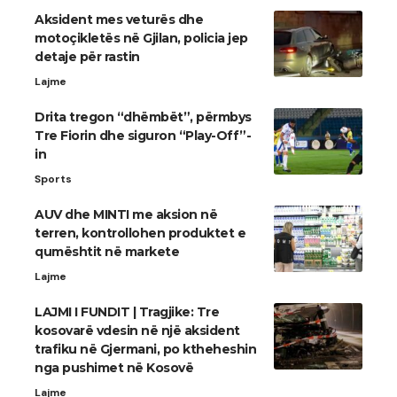
Aksident mes veturës dhe
motoçikletës në Gjilan, policia jep
detaje për rastin
Lajme
Drita tregon “dhëmbët”, përmbys
Tre Fiorin dhe siguron “Play-Off”-
in
Sports
AUV dhe MINTI me aksion në
terren, kontrollohen produktet e
qumështit në markete
Lajme
LAJMI I FUNDIT | Tragjike: Tre
kosovarë vdesin në një aksident
trafiku në Gjermani, po ktheheshin
nga pushimet në Kosovë
Lajme