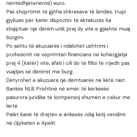
nëntëdhjetenëntë) euro.
Pas shqyrtimit të gjitha shkresave të lëndës, trupi
gjykues për katër dispozitiv të aktakuzës ka
shqiptuar një dënim unik prej dy vite e gjashtë muaj
burgim.
Po ashtu të akuzuarës i ndalohet ushtrimi i
profesionit në veprimtari financiare në kohëzgjatje
prej 4 (katër) vite, afati i cili do të filloi të rrjedh pas
vuajtjes së dënimit me burg.
Detyrohet e akuzuara që dëmtuarës në këtë rast
Bankës NLB Prishtinë në emër të kërkesës
pasurore juridike të kompensoj shumën e cekur me
lartë.
Palët kanë të drejtën e ankesës ndaj këtij vendimi
në Gjykatën e Apelit