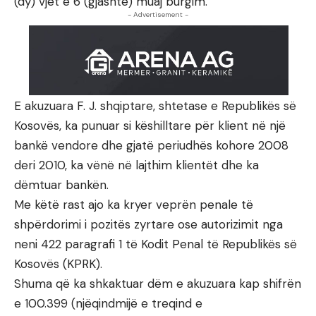
(dy) vjet e 6 (gjashtë) muaj burgim.
- Advertisement -
E akuzuara F. J. shqiptare, shtetase e Republikës së
Kosovës, ka punuar si këshilltare për klient në një
bankë vendore dhe gjatë periudhës kohore 2008
deri 2010, ka vënë në lajthim klientët dhe ka
dëmtuar bankën.
Me këtë rast ajo ka kryer veprën penale të
shpërdorimi i pozitës zyrtare ose autorizimit nga
neni 422 paragrafi 1 të Kodit Penal të Republikës së
Kosovës (KPRK).
Shuma që ka shkaktuar dëm e akuzuara kap shifrën
e 100.399 (njëqindmijë e treqind e