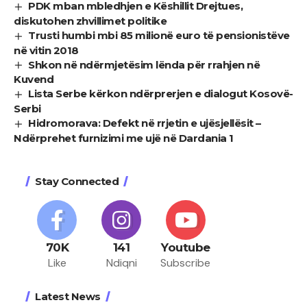
PDK mban mbledhjen e Këshillit Drejtues,
diskutohen zhvillimet politike
Trusti humbi mbi 85 milionë euro të pensionistëve
në vitin 2018
Shkon në ndërmjetësim lënda për rrahjen në
Kuvend
Lista Serbe kërkon ndërprerjen e dialogut Kosovë-
Serbi
Hidromorava: Defekt në rrjetin e ujësjellësit –
Ndërprehet furnizimi me ujë në Dardania 1
Stay Connected
70K
141
Youtube
Like
Ndiqni
Subscribe
Latest News