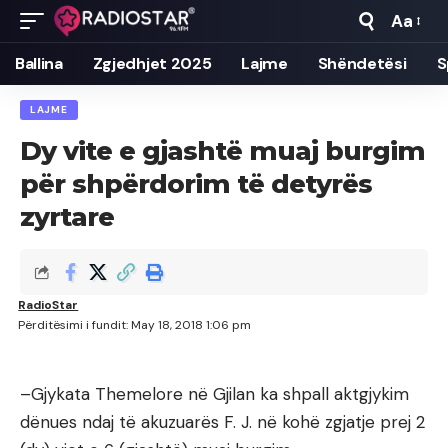
Aa
Font
Resizer
Ballina
Zgjedhjet 2025
Lajme
Shëndetësi
S
LAJME
Dy vite e gjashtë muaj burgim
për shpërdorim të detyrës
zyrtare
RadioStar
Përditësimi i fundit: May 18, 2018 1:06 pm
–Gjykata Themelore në Gjilan ka shpall aktgjykim
dënues ndaj të akuzuarës F. J. në kohë zgjatje prej 2