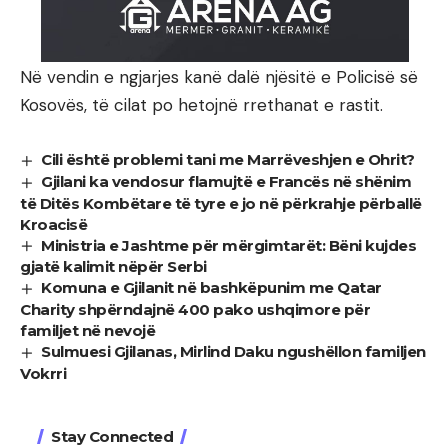
Në vendin e ngjarjes kanë dalë njësitë e Policisë së
Kosovës, të cilat po hetojnë rrethanat e rastit.
Cili është problemi tani me Marrëveshjen e Ohrit?
Gjilani ka vendosur flamujtë e Francës në shënim
të Ditës Kombëtare të tyre e jo në përkrahje përballë
Kroacisë
Ministria e Jashtme për mërgimtarët: Bëni kujdes
gjatë kalimit nëpër Serbi
Komuna e Gjilanit në bashkëpunim me Qatar
Charity shpërndajnë 400 pako ushqimore për
familjet në nevojë
Sulmuesi Gjilanas, Mirlind Daku ngushëllon familjen
Vokrri
Stay Connected