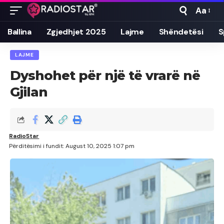
Aa
Font
Resizer
Ballina
Zgjedhjet 2025
Lajme
Shëndetësi
S
LAJME
Dyshohet për një të vrarë në
Gjilan
RadioStar
Përditësimi i fundit: August 10, 2025 1:07 pm