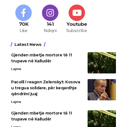
70K
141
Youtube
Like
Ndiqni
Subscribe
Latest News
Gjenden mbetje mortore të 11
trupave në Kalludër
Lajme
Pacolli i reagon Zelenskyt: Kosova
u tregua solidare, për keqardhje
qëndrimi juaj
Lajme
Gjenden mbetje mortore të 11
trupave në Kalludër