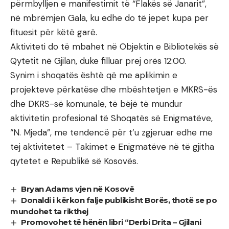
përmbylljen e manifestimit të “Flakës së Janarit”,
në mbrëmjen Gala, ku edhe do të jepet kupa per
fituesit për këtë garë.
Aktiviteti do të mbahet në Objektin e Bibliotekës së
Qytetit në Gjilan, duke filluar prej orës 12:00.
Synim i shoqatës është që me aplikimin e
projekteve përkatëse dhe mbështetjen e MKRS-ës
dhe DKRS-së komunale, të bëjë të mundur
aktivitetin profesional të Shoqatës së Enigmatëve,
“N. Mjeda”, me tendencë për t’u zgjeruar edhe me
tej aktivitetet – Takimet e Enigmatëve në të gjitha
qytetet e Republikë së Kosovës.
Bryan Adams vjen në Kosovë
Donaldi i kërkon falje publikisht Borës, thotë se po
mundohet ta rikthej
Promovohet të hënën libri “Derbi Drita – Gjilani