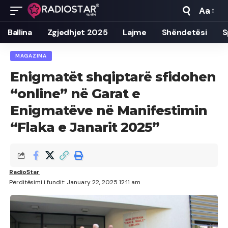
Aa
Font
Resizer
Ballina
Zgjedhjet 2025
Lajme
Shëndetësi
S
MAGAZINA
Enigmatët shqiptarë sfidohen
“online” në Garat e
Enigmatëve në Manifestimin
“Flaka e Janarit 2025”
RadioStar
Përditësimi i fundit: January 22, 2025 12:11 am