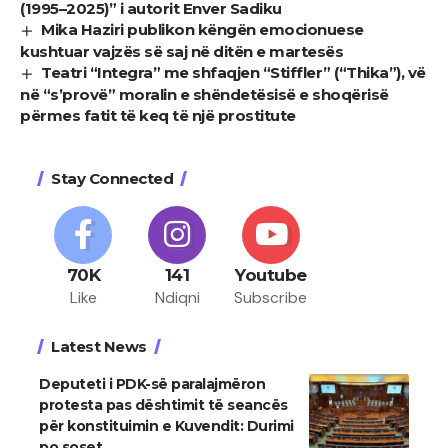
(1995–2025)” i autorit Enver Sadiku
Mika Haziri publikon këngën emocionuese
kushtuar vajzës së saj në ditën e martesës
Teatri “Integra” me shfaqjen “Stiffler” (“Thika”), vë
në “s’provë” moralin e shëndetësisë e shoqërisë
përmes fatit të keq të një prostitute
Stay Connected
70K
141
Youtube
Like
Ndiqni
Subscribe
Latest News
Deputeti i PDK-së paralajmëron
protesta pas dështimit të seancës
për konstituimin e Kuvendit: Durimi
po soset