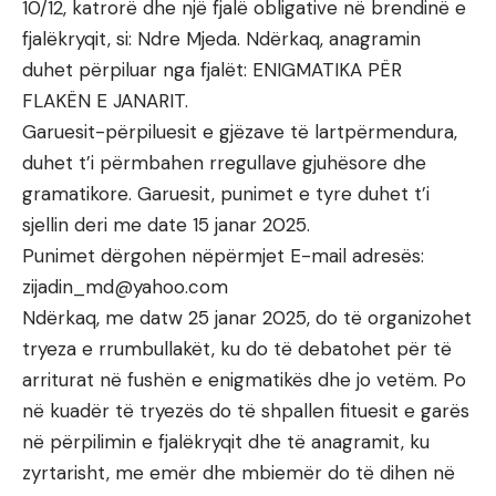
10/12, katrorë dhe një fjalë obligative në brendinë e
fjalëkryqit, si: Ndre Mjeda. Ndërkaq, anagramin
duhet përpiluar nga fjalët: ENIGMATIKA PËR
FLAKËN E JANARIT.
Garuesit-përpiluesit e gjëzave të lartpërmendura,
duhet t’i përmbahen rregullave gjuhësore dhe
gramatikore. Garuesit, punimet e tyre duhet t’i
sjellin deri me date 15 janar 2025.
Punimet dërgohen nëpërmjet E-mail adresës:
zijadin_md@yahoo.com
Ndërkaq, me datw 25 janar 2025, do të organizohet
tryeza e rrumbullakët, ku do të debatohet për të
arriturat në fushën e enigmatikës dhe jo vetëm. Po
në kuadër të tryezës do të shpallen fituesit e garës
në përpilimin e fjalëkryqit dhe të anagramit, ku
zyrtarisht, me emër dhe mbiemër do të dihen në