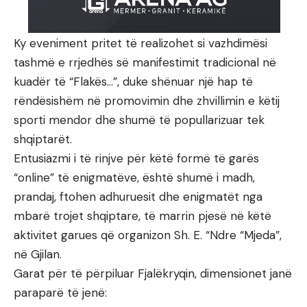
Ky eveniment pritet të realizohet si vazhdimësi
tashmë e rrjedhës së manifestimit tradicional në
kuadër të “Flakës…”, duke shënuar një hap të
rëndësishëm në promovimin dhe zhvillimin e këtij
sporti mendor dhe shumë të popullarizuar tek
shqiptarët.
Entusiazmi i të rinjve për këtë formë të garës
“online” të enigmatëve, është shumë i madh,
prandaj, ftohen adhuruesit dhe enigmatët nga
mbarë trojet shqiptare, të marrin pjesë në këtë
aktivitet garues që organizon Sh. E. “Ndre “Mjeda”,
në Gjilan.
Garat për të përpiluar Fjalëkryqin, dimensionet janë
paraparë të jenë: