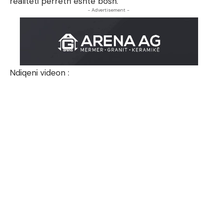
realiteti përreth është bosh.
- Advertisement -
Ndiqeni videon :
Video
Player