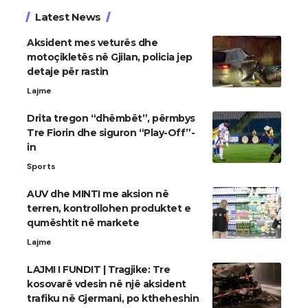
Latest News
Aksident mes veturës dhe
motoçikletës në Gjilan, policia jep
detaje për rastin
Lajme
Drita tregon “dhëmbët”, përmbys
Tre Fiorin dhe siguron “Play-Off”-
in
Sports
AUV dhe MINTI me aksion në
terren, kontrollohen produktet e
qumështit në markete
Lajme
LAJMI I FUNDIT | Tragjike: Tre
kosovarë vdesin në një aksident
trafiku në Gjermani, po ktheheshin