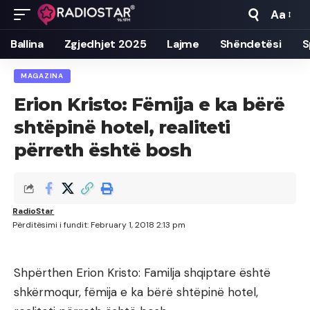
Aa
Font
Resizer
Ballina
Zgjedhjet 2025
Lajme
Shëndetësi
S
MAGAZINA
Erion Kristo: Fëmija e ka bërë
shtëpinë hotel, realiteti
përreth është bosh
RadioStar
Përditësimi i fundit: February 1, 2018 2:13 pm
Shpërthen Erion Kristo: Familja shqiptare është
shkërmoqur, fëmija e ka bërë shtëpinë hotel,