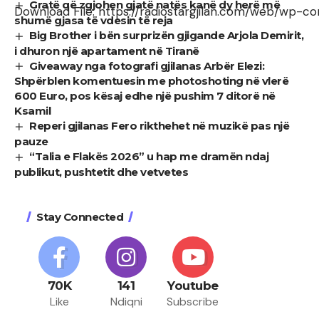
Gratë që zgjohen gjatë natës kanë dy herë më
Download File: https://radiostargjilan.com/web/wp-c
shumë gjasa të vdesin të reja
Big Brother i bën surprizën gjigande Arjola Demirit,
i dhuron një apartament në Tiranë
Giveaway nga fotografi gjilanas Arbër Elezi:
Shpërblen komentuesin me photoshoting në vlerë
600 Euro, pos kësaj edhe një pushim 7 ditorë në
Ksamil
Reperi gjilanas Fero rikthehet në muzikë pas një
pauze
“Talia e Flakës 2026” u hap me dramën ndaj
publikut, pushtetit dhe vetvetes
Stay Connected
70K
141
Youtube
Like
Ndiqni
Subscribe