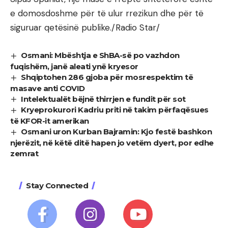
e domosdoshme për të ulur rrezikun dhe për të
siguruar qetësinë publike./Radio Star/
Osmani: Mbështja e ShBA-së po vazhdon
fuqishëm, janë aleati ynë kryesor
Shqiptohen 286 gjoba për mosrespektim të
masave anti COVID
Intelektualët bëjnë thirrjen e fundit për sot
Kryeprokurori Kadriu priti në takim përfaqësues
të KFOR-it amerikan
Osmani uron Kurban Bajramin: Kjo festë bashkon
njerëzit, në këtë ditë hapen jo vetëm dyert, por edhe
zemrat
Stay Connected