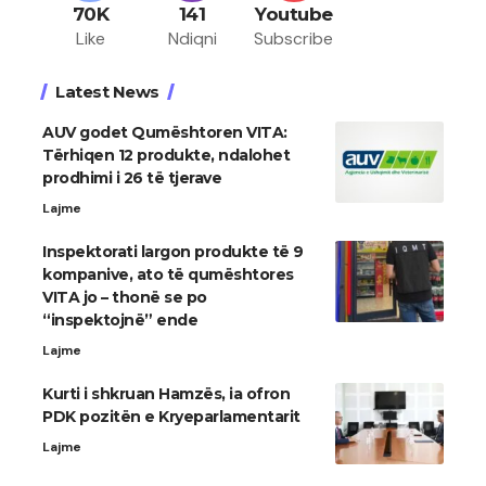
70K
141
Youtube
Like
Ndiqni
Subscribe
Latest News
AUV godet Qumështoren VITA:
Tërhiqen 12 produkte, ndalohet
prodhimi i 26 të tjerave
Lajme
Inspektorati largon produkte të 9
kompanive, ato të qumështores
VITA jo – thonë se po
“inspektojnë” ende
Lajme
Kurti i shkruan Hamzës, ia ofron
PDK pozitën e Kryeparlamentarit
Lajme