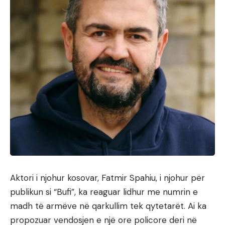
Aktori i njohur kosovar, Fatmir Spahiu, i njohur për
publikun si “Bufi”, ka reaguar lidhur me numrin e
madh të armëve në qarkullim tek qytetarët. Ai ka
propozuar vendosjen e një ore policore deri në