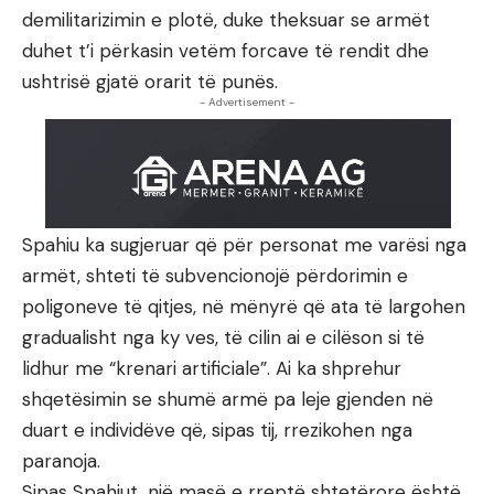
demilitarizimin e plotë, duke theksuar se armët
duhet t’i përkasin vetëm forcave të rendit dhe
ushtrisë gjatë orarit të punës.
- Advertisement -
Spahiu ka sugjeruar që për personat me varësi nga
armët, shteti të subvencionojë përdorimin e
poligoneve të qitjes, në mënyrë që ata të largohen
gradualisht nga ky ves, të cilin ai e cilëson si të
lidhur me “krenari artificiale”. Ai ka shprehur
shqetësimin se shumë armë pa leje gjenden në
duart e individëve që, sipas tij, rrezikohen nga
paranoja.
Sipas Spahiut, një masë e rreptë shtetërore është