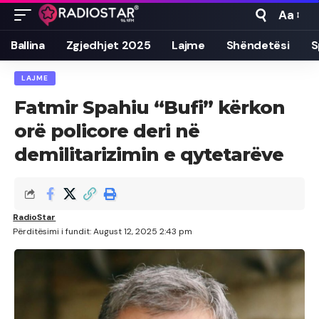
Aa
Font
Resizer
Ballina
Zgjedhjet 2025
Lajme
Shëndetësi
S
LAJME
Fatmir Spahiu “Bufi” kërkon
orë policore deri në
demilitarizimin e qytetarëve
RadioStar
Përditësimi i fundit: August 12, 2025 2:43 pm