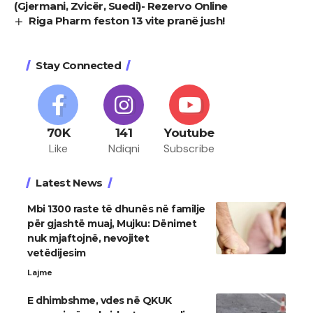
(Gjermani, Zvicër, Suedi)- Rezervo Online
Riga Pharm feston 13 vite pranë jush!
Stay Connected
70K
141
Youtube
Like
Ndiqni
Subscribe
Latest News
Mbi 1300 raste të dhunës në familje
për gjashtë muaj, Mujku: Dënimet
nuk mjaftojnë, nevojitet
vetëdijesim
Lajme
E dhimbshme, vdes në QKUK