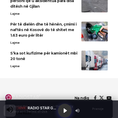
personi që u aksidentua para disa
ditësh në Gjilan
Lajme
Për të dielën dhe të hënën, çmimi i
naftës në Kosovë do të shitet me
1.63 euro për litër
Lajme
S’ka sot kufizime për kamionët mbi
20 tonë
Lajme
Na ndiq
By using this site, you agree to the
Privacy
RADIO STAR GJILAN
LIVE
Pranoje
Policy
and
Terms of Use
.
Live Radio
© 2022 - Domainterm.com - All Rights Reserved.