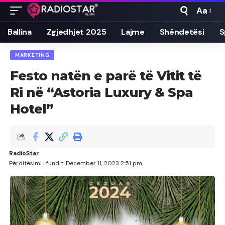
Aa
Font
Resizer
Ballina
Zgjedhjet 2025
Lajme
Shëndetësi
S
MARKETING
Festo natën e parë të Vitit të
Ri në “Astoria Luxury & Spa
Hotel”
RadioStar
Përditësimi i fundit: December 11, 2023 2:51 pm