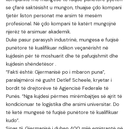
se çfarë saktësisht u mungon, thuajse çdo kompani
tjetër liston personat me arsim të mesëm
profesional. Në çdo kompani të katërt mungojnë
njerëz të arsimuar akademik.
Duke pasur parasysh industrinë, mungesa e fuqisë
punëtore të kualifikuar ndikon veçanërisht në
kujdesin për të moshuarit dhe të pafuqishmit dhe
kujdesin shëndetësor .
“Fakti është: Gjermanisë po i mbaron puna”,
paralajmëroi në gusht Detlef Scheele, kryetar i
bordit të drejtorëve të Agjencisë Federale të
Punës. “Nga kujdesi përmes mirëmbajtjes së ajrit të
kondicionuar te logjistika dhe arsimi universitar. Do
të ketë mungesë të fuqisë punëtore të kualifikuar
kudo”.
Sipas tij, Gjermanisë i duhen 400 mijë emigrantë në