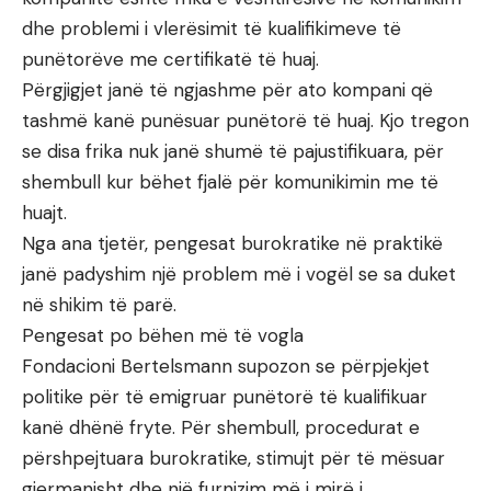
dhe problemi i vlerësimit të kualifikimeve të
punëtorëve me certifikatë të huaj.
Përgjigjet janë të ngjashme për ato kompani që
tashmë kanë punësuar punëtorë të huaj. Kjo tregon
se disa frika nuk janë shumë të pajustifikuara, për
shembull kur bëhet fjalë për komunikimin me të
huajt.
Nga ana tjetër, pengesat burokratike në praktikë
janë padyshim një problem më i vogël se sa duket
në shikim të parë.
Pengesat po bëhen më të vogla
Fondacioni Bertelsmann supozon se përpjekjet
politike për të emigruar punëtorë të kualifikuar
kanë dhënë fryte. Për shembull, procedurat e
përshpejtuara burokratike, stimujt për të mësuar
gjermanisht dhe një furnizim më i mirë i