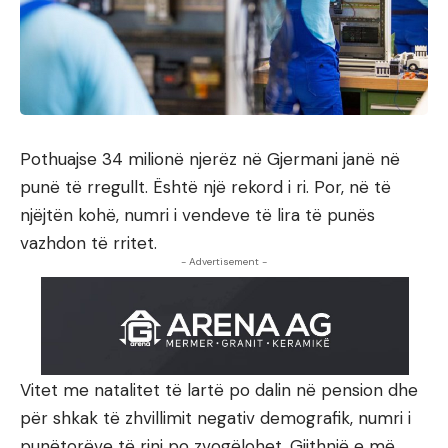
Pothuajse 34 milionë njerëz në Gjermani janë në
punë të rregullt. Është një rekord i ri. Por, në të
njëjtën kohë, numri i vendeve të lira të punës
vazhdon të rritet.
- Advertisement -
Vitet me natalitet të lartë po dalin në pension dhe
për shkak të zhvillimit negativ demografik, numri i
punëtorëve të rinj po zvogëlohet. Gjithnjë e më