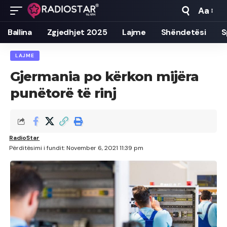
Aa
Font
Resizer
Ballina
Zgjedhjet 2025
Lajme
Shëndetësi
S
LAJME
Gjermania po kërkon mijëra
punëtorë të rinj
RadioStar
Përditësimi i fundit: November 6, 2021 11:39 pm