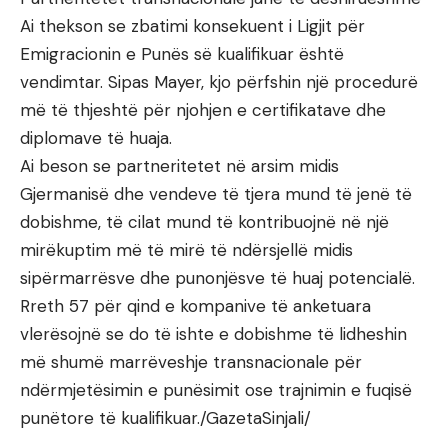
Ai thekson se zbatimi konsekuent i Ligjit për
Emigracionin e Punës së kualifikuar është
vendimtar. Sipas Mayer, kjo përfshin një procedurë
më të thjeshtë për njohjen e certifikatave dhe
diplomave të huaja.
Ai beson se partneritetet në arsim midis
Gjermanisë dhe vendeve të tjera mund të jenë të
dobishme, të cilat mund të kontribuojnë në një
mirëkuptim më të mirë të ndërsjellë midis
sipërmarrësve dhe punonjësve të huaj potencialë.
Rreth 57 për qind e kompanive të anketuara
vlerësojnë se do të ishte e dobishme të lidheshin
më shumë marrëveshje transnacionale për
ndërmjetësimin e punësimit ose trajnimin e fuqisë
punëtore të kualifikuar./GazetaSinjali/