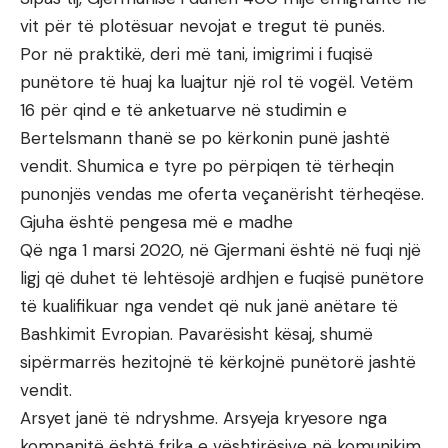
vit për të plotësuar nevojat e tregut të punës.
Por në praktikë, deri më tani, imigrimi i fuqisë
punëtore të huaj ka luajtur një rol të vogël. Vetëm
16 për qind e të anketuarve në studimin e
Bertelsmann thanë se po kërkonin punë jashtë
vendit. Shumica e tyre po përpiqen të tërheqin
punonjës vendas me oferta veçanërisht tërheqëse.
Gjuha është pengesa më e madhe
Që nga 1 marsi 2020, në Gjermani është në fuqi një
ligj që duhet të lehtësojë ardhjen e fuqisë punëtore
të kualifikuar nga vendet që nuk janë anëtare të
Bashkimit Evropian. Pavarësisht kësaj, shumë
sipërmarrës hezitojnë të kërkojnë punëtorë jashtë
vendit.
Arsyet janë të ndryshme. Arsyeja kryesore nga
kompanitë është frika e vështirësive në komunikim