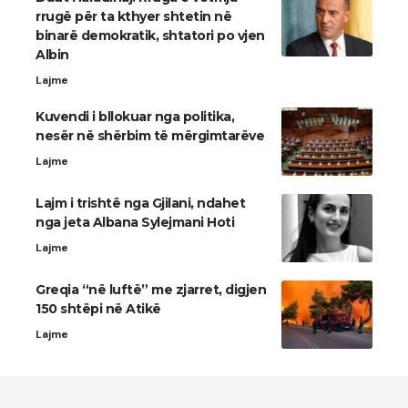
rrugë për ta kthyer shtetin në
binarë demokratik, shtatori po vjen
Albin
Lajme
Kuvendi i bllokuar nga politika,
nesër në shërbim të mërgimtarëve
Lajme
Lajm i trishtë nga Gjilani, ndahet
nga jeta Albana Sylejmani Hoti
Lajme
Greqia “në luftë” me zjarret, digjen
150 shtëpi në Atikë
Lajme