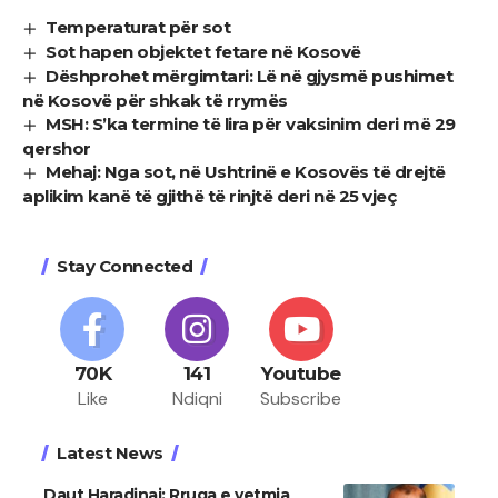
Temperaturat për sot
Sot hapen objektet fetare në Kosovë
Dëshprohet mërgimtari: Lë në gjysmë pushimet
në Kosovë për shkak të rrymës
MSH: S’ka termine të lira për vaksinim deri më 29
qershor
Mehaj: Nga sot, në Ushtrinë e Kosovës të drejtë
aplikim kanë të gjithë të rinjtë deri në 25 vjeç
Stay Connected
70K
141
Youtube
Like
Ndiqni
Subscribe
Latest News
Daut Haradinaj: Rruga e vetmja