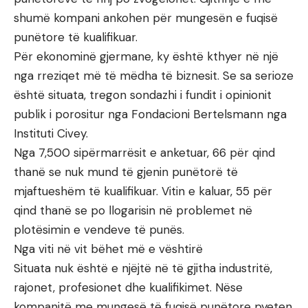
shumë kompani ankohen për mungesën e fuqisë
punëtore të kualifikuar.
Për ekonominë gjermane, ky është kthyer në një
nga rreziqet më të mëdha të biznesit. Se sa serioze
është situata, tregon sondazhi i fundit i opinionit
publik i porositur nga Fondacioni Bertelsmann nga
Instituti Civey.
Nga 7,500 sipërmarrësit e anketuar, 66 për qind
thanë se nuk mund të gjenin punëtorë të
mjaftueshëm të kualifikuar. Vitin e kaluar, 55 për
qind thanë se po llogarisin në problemet në
plotësimin e vendeve të punës.
Nga viti në vit bëhet më e vështirë
Situata nuk është e njëjtë në të gjitha industritë,
rajonet, profesionet dhe kualifikimet. Nëse
kompanitë me mungesë të fuqisë punëtore pyeten