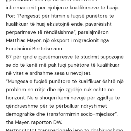
informacionit për njohjen e kualifikimeve të huaja.
Por: “Pengesat për fitimin e fuqisë punëtore të
kualifikuar të huaj ekzistojnë ende, pavarësisht
përparimeve të rëndësishme”, paralajmëron
Matthias Mayer, një ekspert i migracionit nga
Fondacioni Bertelsmann.
67 për qind e pjesëmarrësve të studimit supozojnë
se do të kenë më pak fuqi punëtore të kualifikuar
në vitet e ardhshme sesa u nevojitet.
“Mungesa e fuqisë punëtore të kualifikuar është një
problem në rritje dhe një zgjidhje nuk është në
horizont. Ne si shoqëri kemi nevojë për zgjidhje të
qëndrueshme për të përballuar ndryshimet
demografike dhe transformimin socio-mjedisor”,
tha Mayer, raporton DW.
Partneritetet transnacionale janë të dëshirueshme