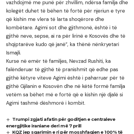
vazhdojmë me punë për zhvillim, ndërsa familja dhe
kolegët duhet të bëhen të fortë për njeriun e tyre
që kishin me vlera të larta shoqërore dhe
kombëtare. Agimi sot dhe gjithmonë, është i të
gjithë neve, sepse, ai ra për lirinë e Kosovës dhe të
shqiptarëve kudo që janë”, ka thënë nënkryetari
Ismajli.
Kurse në emër të familjes, Nevzad Rushiti, ka
falënderuar të gjithë të pranishmit që edhe pas
gjithë këtyre viteve Agimi është i paharruar për të
gjithë Gjilanin e Kosovën dhe në këtë formë familja
vetëm sa bëhet më e fortë që e kishin një djalë si
Agimi tashmë dëshmorë i kombit.
Trumpi zgjati afatin për goditjen e centraleve
energjitike iraniane deri më 7 prill
KQZ jep sqarimin e ri për mosshfaqjen e 100% të