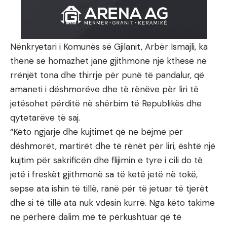
Nënkryetari i Komunës së Gjilanit, Arbër Ismajli, ka
thënë se homazhet janë gjithmonë një kthesë në
rrënjët tona dhe thirrje për punë të pandalur, që
amaneti i dëshmorëve dhe të rënëve për liri të
jetësohet përditë në shërbim të Republikës dhe
qytetarëve të saj.
“Këto ngjarje dhe kujtimet që ne bëjmë për
dëshmorët, martirët dhe të rënët për liri, është një
kujtim për sakrificën dhe flijimin e tyre i cili do të
jetë i freskët gjithmonë sa të ketë jetë në tokë,
sepse ata ishin të tillë, ranë për të jetuar të tjerët
dhe si të tillë ata nuk vdesin kurrë. Nga këto takime
ne përherë dalim më të përkushtuar që të