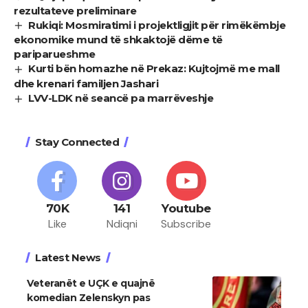
rezultateve preliminare
Rukiqi: Mosmiratimi i projektligjit për rimëkëmbje
ekonomike mund të shkaktojë dëme të
pariparueshme
Kurti bën homazhe në Prekaz: Kujtojmë me mall
dhe krenari familjen Jashari
LVV-LDK në seancë pa marrëveshje
Stay Connected
70K
141
Youtube
Like
Ndiqni
Subscribe
Latest News
Veteranët e UÇK e quajnë
komedian Zelenskyn pas