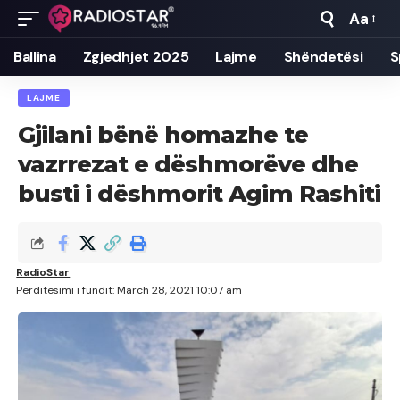
Aa
Font
Resizer
Ballina
Zgjedhjet 2025
Lajme
Shëndetësi
S
LAJME
Gjilani bënë homazhe te
vazrrezat e dëshmorëve dhe
busti i dëshmorit Agim Rashiti
RadioStar
Përditësimi i fundit: March 28, 2021 10:07 am