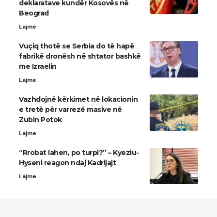
deklaratave kundër Kosovës në
Beograd
Lajme
Vuçiq thotë se Serbia do të hapë
fabrikë dronësh në shtator bashkë
me Izraelin
Lajme
Vazhdojnë kërkimet në lokacionin
e tretë për varrezë masive në
Zubin Potok
Lajme
“Rrobat lahen, po turpi?” – Kyeziu-
Hyseni reagon ndaj Kadrijajt
Lajme