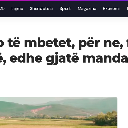
025
Lajme
Shëndetësi
Sport
Magazina
Ekonomi
do të mbetet, për ne
të, edhe gjatë mandat