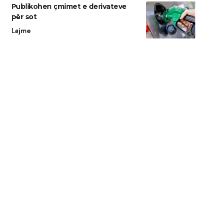
Publikohen çmimet e derivateve
për sot
Lajme