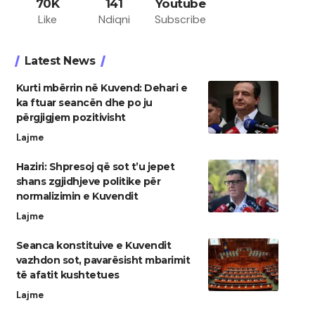
70K
141
Youtube
Like
Ndiqni
Subscribe
Latest News
Kurti mbërrin në Kuvend: Dehari e
ka ftuar seancën dhe po ju
përgjigjem pozitivisht
Lajme
Haziri: Shpresoj që sot t’u jepet
shans zgjidhjeve politike për
normalizimin e Kuvendit
Lajme
Seanca konstituive e Kuvendit
vazhdon sot, pavarësisht mbarimit
të afatit kushtetues
Lajme