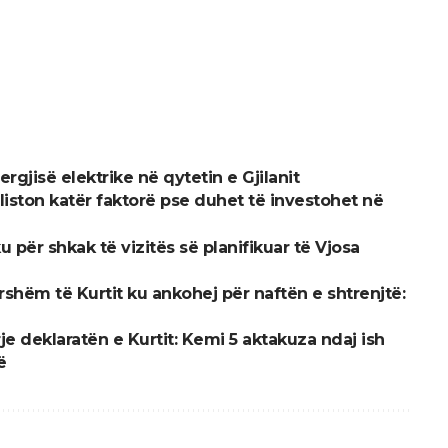
rgjisë elektrike në qytetin e Gjilanit
iston katër faktorë pse duhet të investohet në
ku për shkak të vizitës së planifikuar të Vjosa
rshëm të Kurtit ku ankohej për naftën e shtrenjtë:
rje deklaratën e Kurtit: Kemi 5 aktakuza ndaj ish
ë