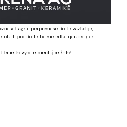
 bizneset agro-përpunuese do të vazhdojë,
letohet, por do të bëjmë edhe qendër për
t tanë të vyer, e meritojnë këtë!