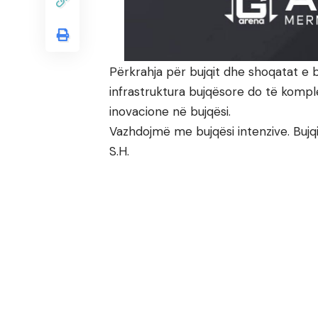
Përkrahja për bujqit dhe shoqatat e
infrastruktura bujqësore do të komp
inovacione në bujqësi.
Vazhdojmë me bujqësi intenzive. Bujqi
S.H.