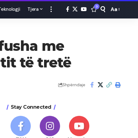
9
Aa
Teknologji
Tjera
Font
Resizer
, fusha me
it të tretë
Shpërndaje
Stay Connected