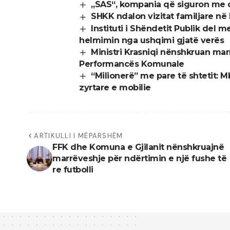
„SAS“, kompania që siguron me 
SHKK ndalon vizitat familjare në
Instituti i Shëndetit Publik del
helmimin nga ushqimi gjatë verës
Ministri Krasniqi nënshkruan ma
Performancës Komunale
“Milionerë” me pare të shtetit: 
zyrtare e mobilie
ARTIKULLI I MËPARSHËM
FFK dhe Komuna e Gjilanit nënshkruajnë
marrëveshje për ndërtimin e një fushe të
re futbolli