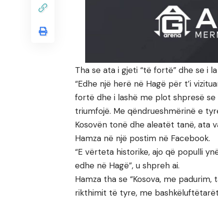
Tha se ata i gjeti “të fortë” dhe se i l
“Edhe një herë në Hagë për t’i vizituar
fortë dhe i lashë me plot shpresë se 
triumfojë. Me qëndrueshmërinë e tyre
Kosovën tonë dhe aleatët tanë, ata va
Hamza në një postim në Facebook.
“E vërteta historike, ajo që populli y
edhe në Hagë”, u shpreh ai.
Hamza tha se “Kosova, me padurim, t
rikthimit të tyre, me bashkëluftëtarë