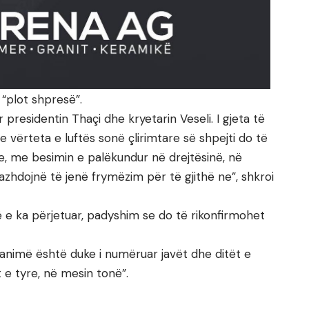
a “plot shpresë”.
 presidentin Thaçi dhe kryetarin Veseli. I gjeta të
e vërteta e luftës sonë çlirimtare së shpejti do të
, me besimin e palëkundur në drejtësinë, në
zhdojnë të jenë frymëzim për të gjithë ne”, shkroi
në e ka përjetuar, padyshim se do të rikonfirmohet
animë është duke i numëruar javët dhe ditët e
t e tyre, në mesin tonë”.