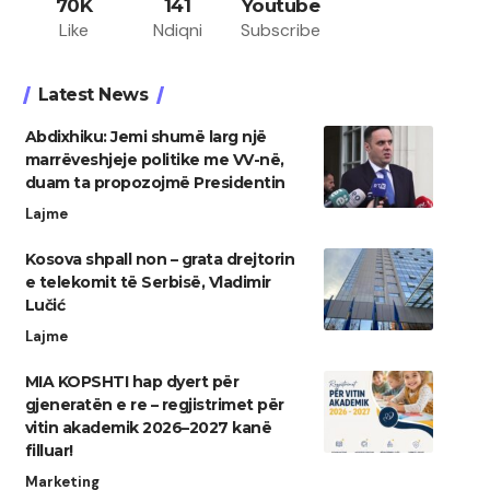
70K
141
Youtube
Like
Ndiqni
Subscribe
Latest News
Abdixhiku: Jemi shumë larg një
marrëveshjeje politike me VV-në,
duam ta propozojmë Presidentin
Lajme
Kosova shpall non – grata drejtorin
e telekomit të Serbisë, Vladimir
Lučić
Lajme
MIA KOPSHTI hap dyert për
gjeneratën e re – regjistrimet për
vitin akademik 2026–2027 kanë
filluar!
Marketing