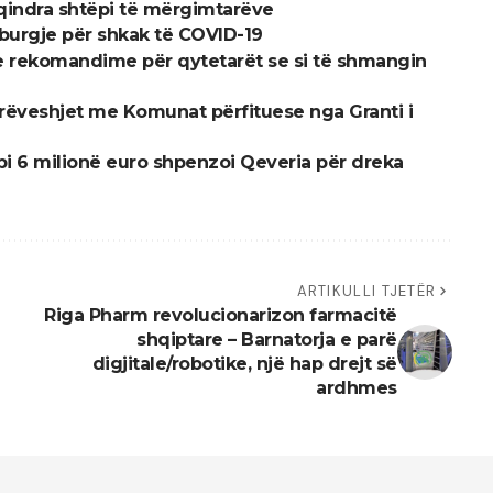
qindra shtëpi të mërgimtarëve
 burgje për shkak të COVID-19
 me rekomandime për qytetarët se si të shmangin
rrëveshjet me Komunat përfituese nga Granti i
Mbi 6 milionë euro shpenzoi Qeveria për dreka
ARTIKULLI TJETËR
Riga Pharm revolucionarizon farmacitë
shqiptare – Barnatorja e parë
digjitale/robotike, një hap drejt së
ardhmes