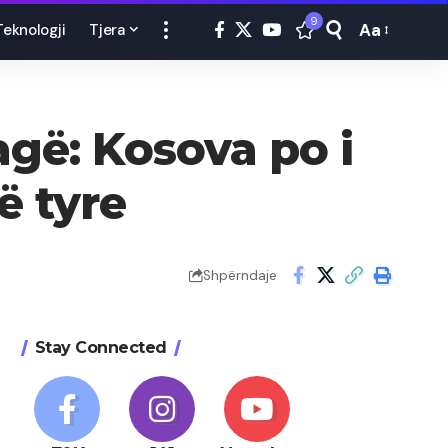
9
Aa
Teknologji
Tjera
Font
Resizer
agë: Kosova po i
ë tyre
Shpërndaje
Stay Connected