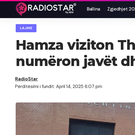
Ballina
Zgjedhjet 2
LAJME
Hamza viziton Th
numëron javët dhe
RadioStar
Përditësimi i fundit: April 14, 2025 6:07 pm