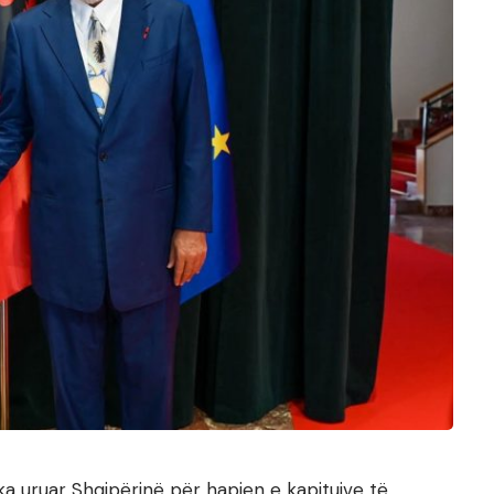
ka uruar Shqipërinë për hapjen e kapitujve të