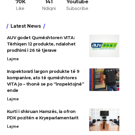
70K
141
Youtube
Like
Ndiqni
Subscribe
Latest News
AUV godet Qumështoren VITA:
Tërhiqen 12 produkte, ndalohet
prodhimi i 26 të tjerave
Lajme
Inspektorati largon produkte të 9
kompanive, ato të qumështores
VITA jo – thonë se po “inspektojnë”
ende
Lajme
Kurti i shkruan Hamzës, ia ofron
PDK pozitën e Kryeparlamentarit
Lajme