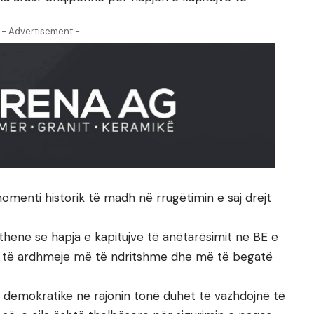
- Advertisement -
momenti historik të madh në rrugëtimin e saj drejt
a thënë se hapja e kapitujve të anëtarësimit në BE e
jë të ardhmeje më të ndritshme dhe më të begatë
a demokratike në rajonin tonë duhet të vazhdojnë të