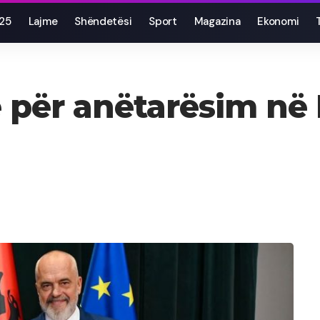
025
Lajme
Shëndetësi
Sport
Magazina
Ekonomi
e për anëtarësim në