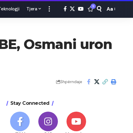
9
Aa
Teknologji
Tjera
Font
Resizer
 BE, Osmani uron
Shpërndaje
Stay Connected