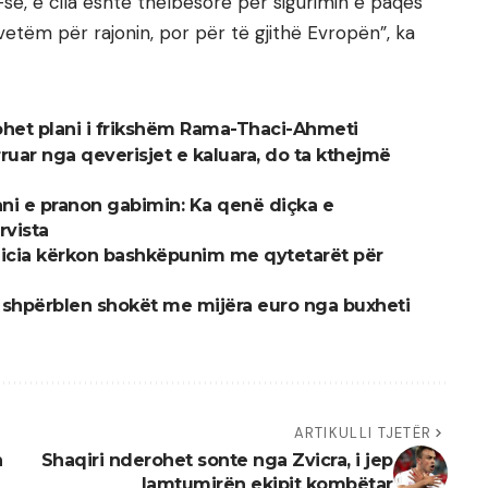
së, e cila është thelbësore për sigurimin e paqes
vetëm për rajonin, por për të gjithë Evropën”, ka
ohet plani i frikshëm Rama-Thaci-Ahmeti
ruar nga qeverisjet e kaluara, do ta kthejmë
ni e pranon gabimin: Ka qenë diçka e
rvista
olicia kërkon bashkëpunim me qytetarët për
po shpërblen shokët me mijëra euro nga buxheti
ARTIKULLI TJETËR
n
Shaqiri nderohet sonte nga Zvicra, i jep
lamtumirën ekipit kombëtar