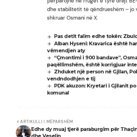
përparojnë në rrugët e tyre drejt BE-
dhe stabilitetit të qëndrueshëm – jo 
shkruar Osmani në X.
Pas detit falim edhe tokën: Zbul
Alban Hyseni: Kravarica është har
vëmendjen aty
“Çmontimi i 900 bandave”, Osma
paqëllimshëm, është korrigjuar inte
Zhduket një person në Gjilan, P
vendndodhjen e tij
PDK akuzon: Kryetari i Gjilanit 
komunal
ARTIKULLI I MËPARSHËM
Edhe dy muaj tjerë paraburgim për Thaçi
dhe Veselin