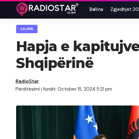
Ballina
Zgjedhjet 2
LAJME
Hapja e kapitujv
Shqipërinë
RadioStar
Përditësimi i fundit: October 15, 2024 5:21 pm