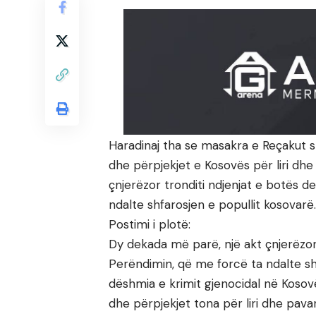
Haradinaj tha se masakra e Reçakut 
dhe përpjekjet e Kosovës për liri dhe
çnjerëzor tronditi ndjenjat e botës 
ndalte shfarosjen e popullit kosovarë.
Postimi i plotë:
Dy dekada më parë, një akt çnjerëzor
Perëndimin, që me forcë ta ndalte shf
dëshmia e krimit gjenocidal në Koso
dhe përpjekjet tona për liri dhe pav