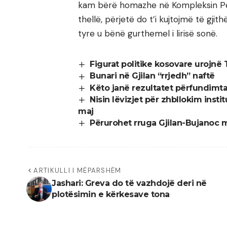
kam bërë homazhe në Kompleksin Për
thellë, përjetë do t’i kujtojmë të gji
tyre u bënë gurthemel i lirisë sonë.
Figurat politike kosovare urojnë 
Bunari në Gjilan “rrjedh” naftë
Këto janë rezultatet përfundimt
Nisin lëvizjet për zhbllokim insti
maj
Përurohet rruga Gjilan-Bujanoc m
ARTIKULLI I MËPARSHËM
Jashari: Greva do të vazhdojë deri në
plotësimin e kërkesave tona