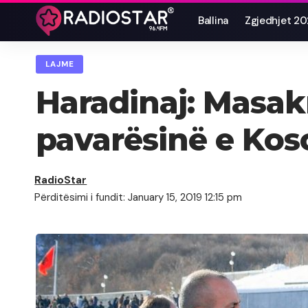
Ballina
Zgjedhjet 2
LAJME
Haradinaj: Masakr
pavarësinë e Kos
RadioStar
Përditësimi i fundit: January 15, 2019 12:15 pm