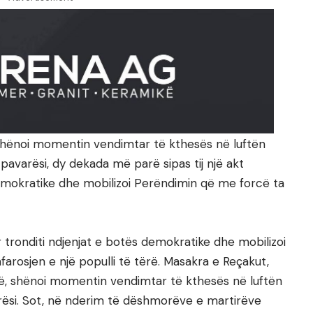
shënoi momentin vendimtar të kthesës në luftën
 pavarësi, dy dekada më parë sipas tij një akt
demokratike dhe mobilizoi Perëndimin që me forcë ta
 tronditi ndjenjat e botës demokratike dhe mobilizoi
arosjen e një populli të tërë. Masakra e Reçakut,
vë, shënoi momentin vendimtar të kthesës në luftën
arësi. Sot, në nderim të dëshmorëve e martirëve