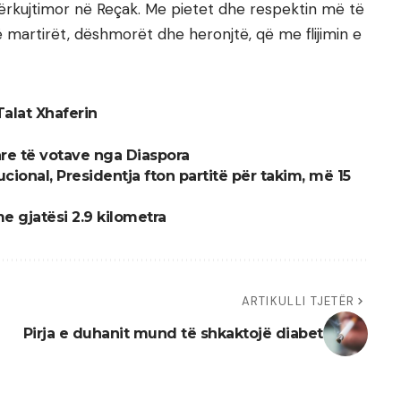
kujtimor në Reçak. Me pietet dhe respektin më të
thë martirët, dëshmorët dhe heronjtë, që me flijimin e
Talat Xhaferin
are të votave nga Diaspora
tucional, Presidentja fton partitë për takim, më 15
e gjatësi 2.9 kilometra
ARTIKULLI TJETËR
Pirja e duhanit mund të shkaktojë diabet