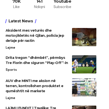
70K
141
Youtube
Like
Ndiqni
Subscribe
Latest News
Aksident mes veturës dhe
motoçikletës në Gjilan, policia jep
detaje për rastin
Lajme
Drita tregon “dhëmbët”, përmbys
Tre Fiorin dhe siguron “Play-Off”-in
Sports
AUV dhe MINTI me aksion në
terren, kontrollohen produktet e
qumështit në markete
Lajme
LAJMI I FUNDIT | Tragjike: Tre