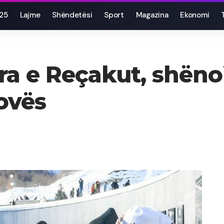
025
Lajme
Shëndetësi
Sport
Magazina
Ekonomi
a e Reçakut, shënoi
ovës