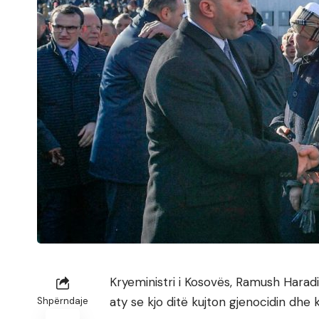
Kryeministri i Kosovës, Ramush Harad
aty se kjo ditë kujton gjenocidin dhe
Shpërndaje