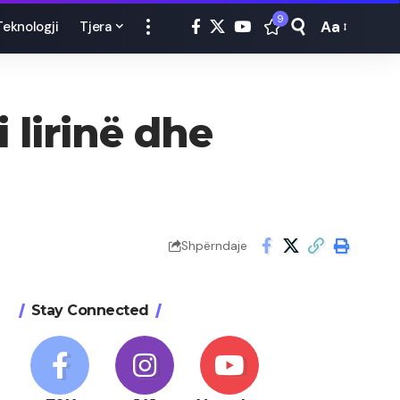
9
Aa
Teknologji
Tjera
Font
Resizer
 lirinë dhe
Shpërndaje
Stay Connected