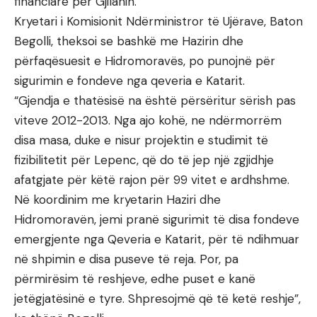
financiare për Gjilanin.
Kryetari i Komisionit Ndërministror të Ujërave, Baton
Begolli, theksoi se bashkë me Hazirin dhe
përfaqësuesit e Hidromoravës, po punojnë për
sigurimin e fondeve nga qeveria e Katarit.
“Gjendja e thatësisë na është përsëritur sërish pas
viteve 2012-2013. Nga ajo kohë, ne ndërmorrëm
disa masa, duke e nisur projektin e studimit të
fizibilitetit për Lepenc, që do të jep një zgjidhje
afatgjate për këtë rajon për 99 vitet e ardhshme.
Në koordinim me kryetarin Haziri dhe
Hidromoravën, jemi pranë sigurimit të disa fondeve
emergjente nga Qeveria e Katarit, për të ndihmuar
në shpimin e disa puseve të reja. Por, pa
përmirësim të reshjeve, edhe puset e kanë
jetëgjatësinë e tyre. Shpresojmë që të ketë reshje”,