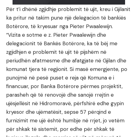
Për t’i dhënë zgjidhje problemit të ujit, kreu i Gjilanit
ka pritur në takim pune një delegacion të bankiës
Botërore, të kryesuar nga Pieter Pwaalewijn.
“Vizita e sotme e z. Pieter Pwaalewijn dhe
delegacionit të Bankës Botërore, ka të bëj me
zgjidhjen e problemit të ujit të pijshëm në
periudhën afatmesme dhe afatgjate në Gjilan dhe
komunat tjera të regjionit. Si masë emergjente, po
punojmë në pesë puset e reja që Komuna e i
financuar, por Banka Botërore përmes projektit,
parasheh që të renovojë dhe sanojë rrejtin e
ujësjellësit në Hidromoravë, përfshirë edhe gypin
kryesor dhe ujëmatësit, sepse 57 përqind e
furnizimit me ujë është humbje në rrjet, jo vetëm
për shkak të sistemit, por edhe për shkak të