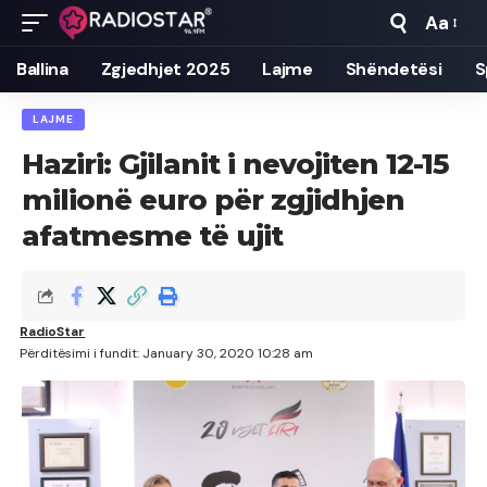
Aa
Font
Resizer
Ballina
Zgjedhjet 2025
Lajme
Shëndetësi
S
LAJME
Haziri: Gjilanit i nevojiten 12-15
milionë euro për zgjidhjen
afatmesme të ujit
RadioStar
Përditësimi i fundit: January 30, 2020 10:28 am