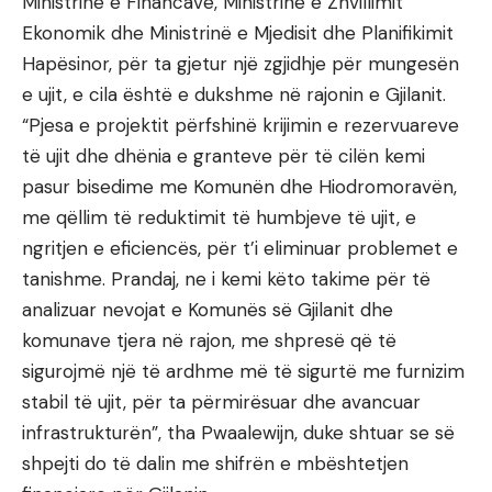
Ministrinë e Financave, Ministrinë e Zhvillimit
Ekonomik dhe Ministrinë e Mjedisit dhe Planifikimit
Hapësinor, për ta gjetur një zgjidhje për mungesën
e ujit, e cila është e dukshme në rajonin e Gjilanit.
“Pjesa e projektit përfshinë krijimin e rezervuareve
të ujit dhe dhënia e granteve për të cilën kemi
pasur bisedime me Komunën dhe Hiodromoravën,
me qëllim të reduktimit të humbjeve të ujit, e
ngritjen e eficiencës, për t’i eliminuar problemet e
tanishme. Prandaj, ne i kemi këto takime për të
analizuar nevojat e Komunës së Gjilanit dhe
komunave tjera në rajon, me shpresë që të
sigurojmë një të ardhme më të sigurtë me furnizim
stabil të ujit, për ta përmirësuar dhe avancuar
infrastrukturën”, tha Pwaalewijn, duke shtuar se së
shpejti do të dalin me shifrën e mbështetjen