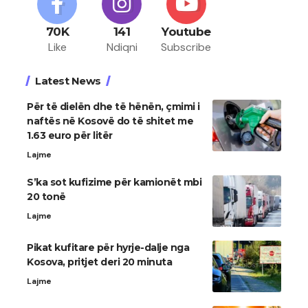
70K
141
Youtube
Like
Ndiqni
Subscribe
Latest News
Për të dielën dhe të hënën, çmimi i
naftës në Kosovë do të shitet me
1.63 euro për litër
Lajme
S’ka sot kufizime për kamionët mbi
20 tonë
Lajme
Pikat kufitare për hyrje-dalje nga
Kosova, pritjet deri 20 minuta
Lajme