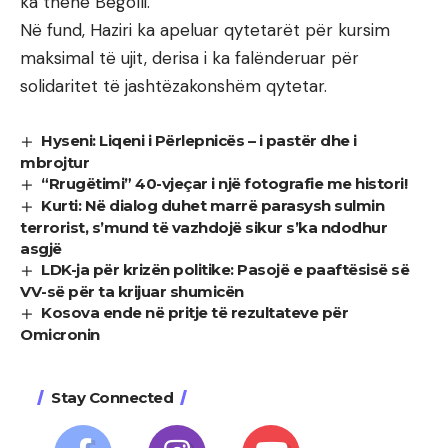
ka thënë Begolli.
Në fund, Haziri ka apeluar qytetarët për kursim
maksimal të ujit, derisa i ka falënderuar për
solidaritet të jashtëzakonshëm qytetar.
Hyseni: Liqeni i Përlepnicës – i pastër dhe i
mbrojtur
“Rrugëtimi” 40-vjeçar i një fotografie me histori!
Kurti: Në dialog duhet marrë parasysh sulmin
terrorist, s’mund të vazhdojë sikur s’ka ndodhur
asgjë
LDK-ja për krizën politike: Pasojë e paaftësisë së
VV-së për ta krijuar shumicën
Kosova ende në pritje të rezultateve për
Omicronin
Stay Connected