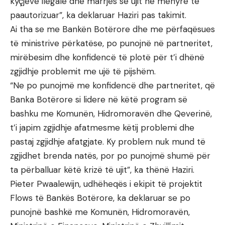
kyçjeve ilegale dhe marrjes së ujit në mënyrë të
paautorizuar”, ka deklaruar Haziri pas takimit.
Ai tha se me Bankën Botërore dhe me përfaqësues
të ministrive përkatëse, po punojnë në partneritet,
mirëbesim dhe konfidencë të plotë për t’i dhënë
zgjidhje problemit me ujë të pijshëm.
“Ne po punojmë me konfidencë dhe partneritet, që
Banka Botërore si lidere në këtë program së
bashku me Komunën, Hidromoravën dhe Qeverinë,
t’i japim zgjidhje afatmesme këtij problemi dhe
pastaj zgjidhje afatgjate. Ky problem nuk mund të
zgjidhet brenda natës, por po punojmë shumë për
ta përballuar këtë krizë të ujit”, ka thënë Haziri.
Pieter Pwaalewijn, udhëheqës i ekipit të projektit
Flows të Bankës Botërore, ka deklaruar se po
punojnë bashkë me Komunën, Hidromoravën,