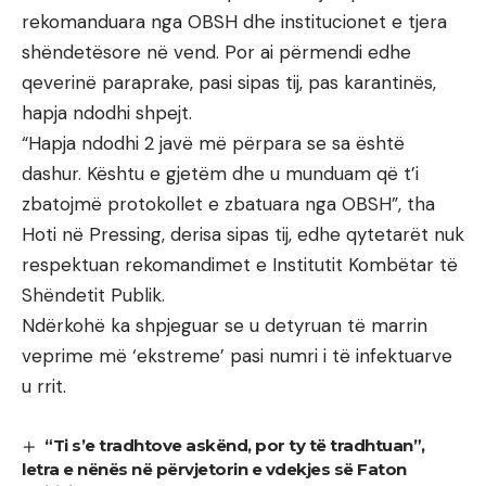
rekomanduara nga OBSH dhe institucionet e tjera
shëndetësore në vend. Por ai përmendi edhe
qeverinë paraprake, pasi sipas tij, pas karantinës,
hapja ndodhi shpejt.
“Hapja ndodhi 2 javë më përpara se sa është
dashur. Kështu e gjetëm dhe u munduam që t’i
zbatojmë protokollet e zbatuara nga OBSH”, tha
Hoti në Pressing, derisa sipas tij, edhe qytetarët nuk
respektuan rekomandimet e Institutit Kombëtar të
Shëndetit Publik.
Ndërkohë ka shpjeguar se u detyruan të marrin
veprime më ‘ekstreme’ pasi numri i të infektuarve
u rrit.
“Ti s’e tradhtove askënd, por ty të tradhtuan”,
letra e nënës në përvjetorin e vdekjes së Faton