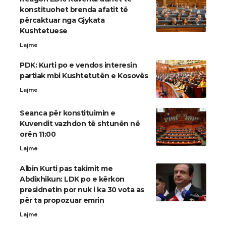
konstituohet brenda afatit të
përcaktuar nga Gjykata
Kushtetuese
Lajme
PDK: Kurti po e vendos interesin
partiak mbi Kushtetutën e Kosovës
Lajme
Seanca për konstituimin e
Kuvendit vazhdon të shtunën në
orën 11:00
Lajme
Albin Kurti pas takimit me
Abdixhikun: LDK po e kërkon
presidnetin por nuk i ka 30 vota as
për ta propozuar emrin
Lajme