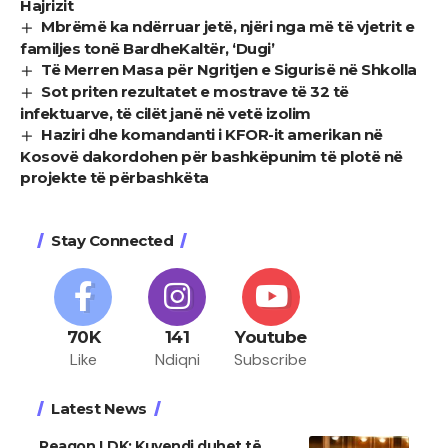
Hajrizit
Mbrëmë ka ndërruar jetë, njëri nga më të vjetrit e
familjes tonë BardheKaltër, ‘Dugi’
Të Merren Masa për Ngritjen e Sigurisë në Shkolla
Sot priten rezultatet e mostrave të 32 të
infektuarve, të cilët janë në vetë izolim
Haziri dhe komandanti i KFOR-it amerikan në
Kosovë dakordohen për bashkëpunim të plotë në
projekte të përbashkëta
Stay Connected
70K
141
Youtube
Like
Ndiqni
Subscribe
Latest News
Reagon LDK: Kuvendi duhet të