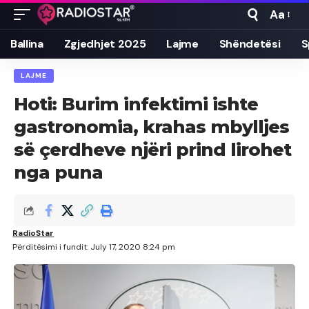
Aa
Font
Resizer
Ballina
Zgjedhjet 2025
Lajme
Shëndetësi
S
LAJME
Hoti: Burim infektimi ishte
gastronomia, krahas mbylljes
së çerdheve njëri prind lirohet
nga puna
RadioStar
Përditësimi i fundit: July 17, 2020 8:24 pm