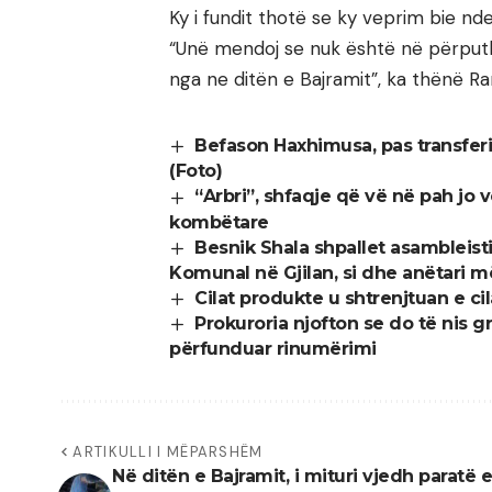
Ky i fundit thotë se ky veprim bie nd
“Unë mendoj se nuk është në përputhj
nga ne ditën e Bajramit”, ka thënë R
Befason Haxhimusa, pas transferimi
(Foto)
“Arbri”, shfaqje që vë në pah jo
kombëtare
Besnik Shala shpallet asambleis
Komunal në Gjilan, si dhe anëtari më 
Cilat produkte u shtrenjtuan e cila
Prokuroria njofton se do të nis 
përfunduar rinumërimi
ARTIKULLI I MËPARSHËM
Në ditën e Bajramit, i mituri vjedh paratë e