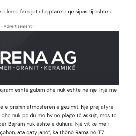
e kanë familjet shqiptare e që sipas tij është e
- Advertisement -
 Bajram është gabim dhe nuk është në një linjë me
ë e prishin atmosferën e gëzimit. Një prej atyre
na dhe nuk po du me hy në plagë të askujt, mos te
për Bajram nuk është e duhura. Një vit ke me i
k çohen, ata qaty janë”, ka thënë Rama në T7.