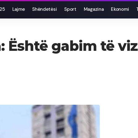
025
Lajme
Shëndetësi
Sport
Magazina
Ekonomi
 Është gabim të viz