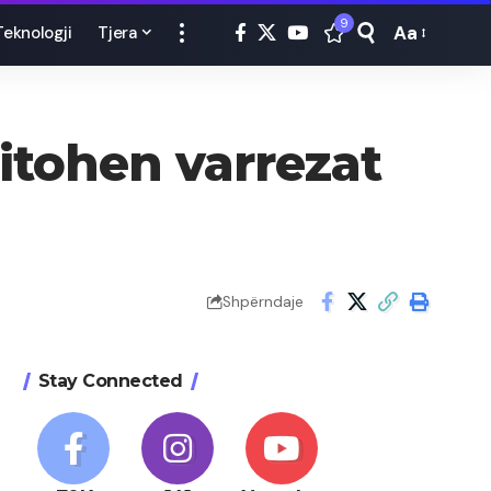
9
Aa
Teknologji
Tjera
Font
Resizer
itohen varrezat
Shpërndaje
Stay Connected