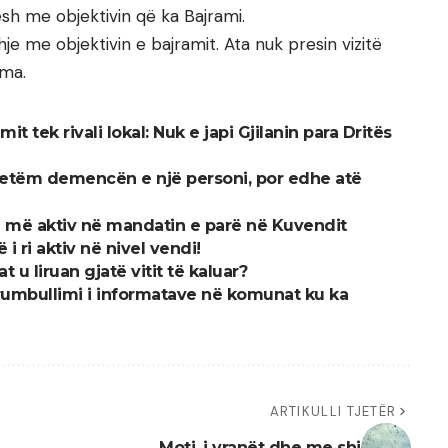
esh me objektivin që ka Bajrami.
e me objektivin e bajramit. Ata nuk presin vizitë
ama.
t tek rivali lokal: Nuk e japi Gjilanin para Dritës
 vetëm demencën e një personi, por edhe atë
ti më aktiv në mandatin e parë në Kuvendit
i ri aktiv në nivel vendi!
t u liruan gjatë vitit të kaluar?
grumbullimi i informatave në komunat ku ka
ARTIKULLI TJETËR
Moti, i vranët dhe me shi