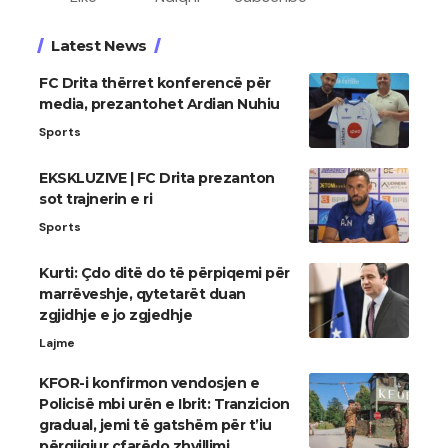
Latest News
FC Drita thërret konferencë për
media, prezantohet Ardian Nuhiu
Sports
EKSKLUZIVE | FC Drita prezanton
sot trajnerin e ri
Sports
Kurti: Çdo ditë do të përpiqemi për
marrëveshje, qytetarët duan
zgjidhje e jo zgjedhje
Lajme
KFOR-i konfirmon vendosjen e
Policisë mbi urën e Ibrit: Tranzicion
gradual, jemi të gatshëm për t’iu
përgjigjur çfarëdo zhvillimi