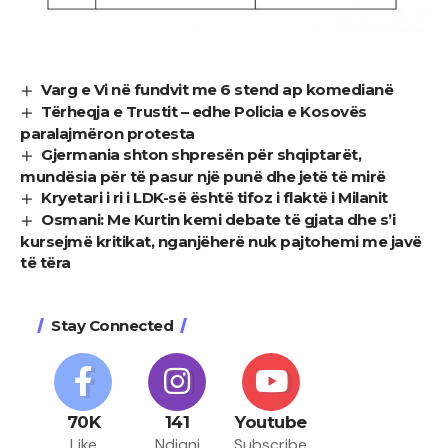
Varg e Vi në fundvit me 6 stend ap komedianë
Tërheqja e Trustit – edhe Policia e Kosovës
paralajmëron protesta
Gjermania shton shpresën për shqiptarët,
mundësia për të pasur një punë dhe jetë të mirë
Kryetari i ri i LDK-së është tifoz i flaktë i Milanit
Osmani: Me Kurtin kemi debate të gjata dhe s’i
kursejmë kritikat, nganjëherë nuk pajtohemi me javë
të tëra
Stay Connected
70K
141
Youtube
Like
Ndiqni
Subscribe