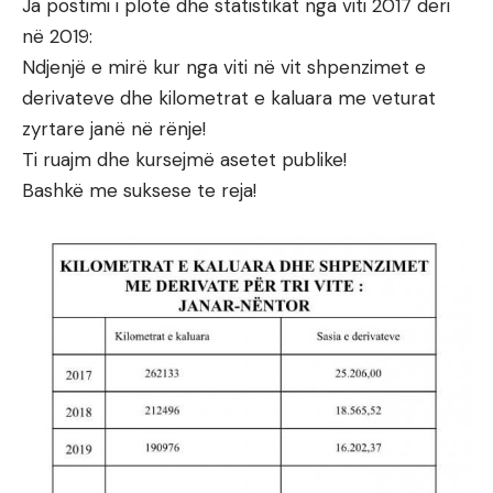
Ja postimi i plotë dhe statistikat nga viti 2017 deri
në 2019:
Ndjenjë e mirë kur nga viti në vit shpenzimet e
derivateve dhe kilometrat e kaluara me veturat
zyrtare janë në rënje!
Ti ruajm dhe kursejmë asetet publike!
Bashkë me suksese te reja!