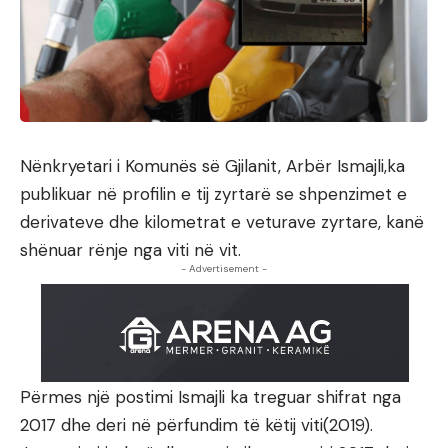
Nënkryetari i Komunës së Gjilanit, Arbër Ismajli,ka
publikuar në profilin e tij zyrtarë se shpenzimet e
derivateve dhe kilometrat e veturave zyrtare, kanë
shënuar rënje nga viti në vit.
- Advertisement -
Përmes një postimi Ismajli ka treguar shifrat nga
2017 dhe deri në përfundim të këtij viti(2019).