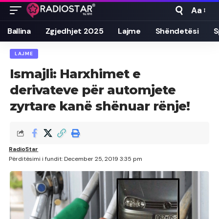
Aa
Font
Resizer
Ballina
Zgjedhjet 2025
Lajme
Shëndetësi
S
LAJME
Ismajli: Harxhimet e
derivateve për automjete
zyrtare kanë shënuar rënje!
RadioStar
Përditësimi i fundit: December 25, 2019 3:35 pm