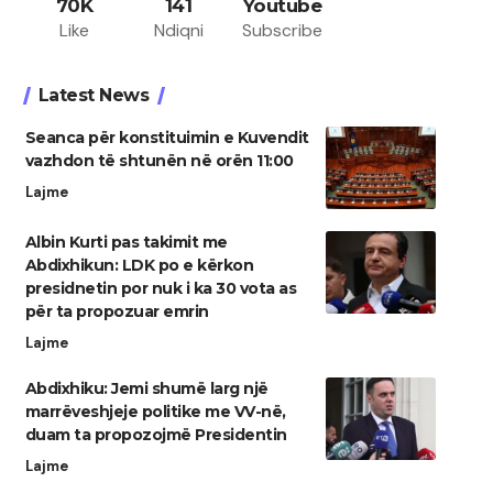
70K
141
Youtube
Like
Ndiqni
Subscribe
Latest News
Seanca për konstituimin e Kuvendit
vazhdon të shtunën në orën 11:00
Lajme
Albin Kurti pas takimit me
Abdixhikun: LDK po e kërkon
presidnetin por nuk i ka 30 vota as
për ta propozuar emrin
Lajme
Abdixhiku: Jemi shumë larg një
marrëveshjeje politike me VV-në,
duam ta propozojmë Presidentin
Lajme