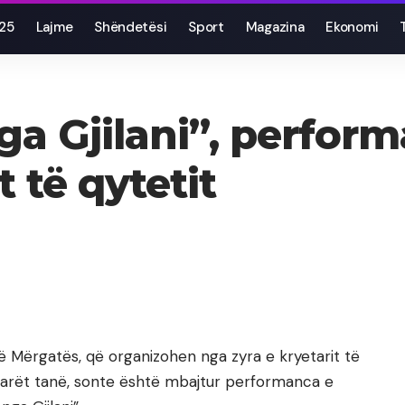
025
Lajme
Shëndetësi
Sport
Magazina
Ekonomi
nga Gjilani”, perfor
t të qytetit
të Mërgatës, që organizohen nga zyra e kryetarit të
tarët tanë, sonte është mbajtur performanca e