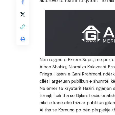
aktorëve të teatrit të qytetit “Të fala 
Nën regjinë e Ekrem Sopit, me perf
Alban Shahiqi, Njomëza Kalaveshi, Ern
Tringa Hasani e Gani Rrahmani, ndërk
cilët i argëtuan publikun e shumtë, k
Në emër të kryetarit Haziri, ngjarjen
Ismajli, i cili tha se Gjilani tradicional
cilat e kanë elektrizuar publikun gjilan
Ai tha se Komuna po bën përpjekje t