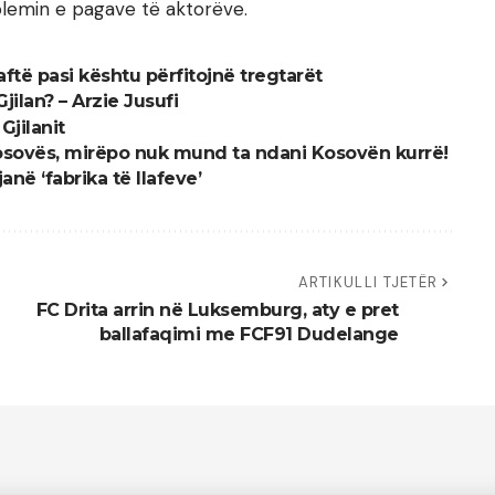
blemin e pagave të aktorëve.
ftë pasi kështu përfitojnë tregtarët
jilan? – Arzie Jusufi
Gjilanit
 Kosovës, mirëpo nuk mund ta ndani Kosovën kurrë!
janë ‘fabrika të llafeve’
ARTIKULLI TJETËR
FC Drita arrin në Luksemburg, aty e pret
ballafaqimi me FCF91 Dudelange