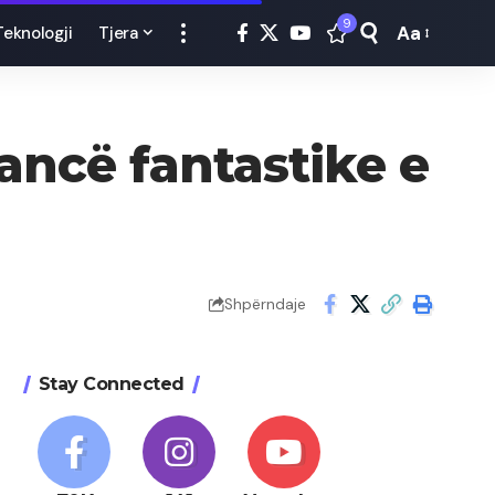
9
Aa
Teknologji
Tjera
Font
Resizer
mancë fantastike e
Shpërndaje
Stay Connected