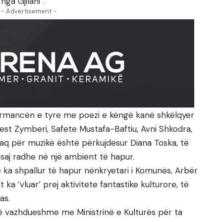
nga Gjilani”.
- Advertisement -
ormancën e tyre me poezi e këngë kanë shkëlqyer
est Zymberi, Safete Mustafa-Baftiu, Avni Shkodra,
aq për muzikë është përkujdesur Diana Toska, të
ësaj radhe në një ambient të hapur.
 e ka shpallur të hapur nënkryetari i Komunës, Arbër
isht ka ‘vluar’ prej aktivitete fantastike kulturore, të
as.
ë vazhdueshme me Ministrinë e Kulturës për ta