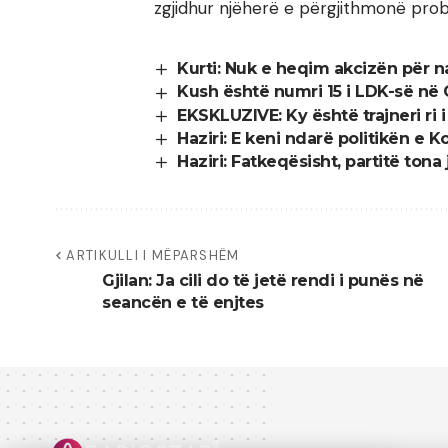
zgjidhur njëherë e përgjithmonë pro
Kurti: Nuk e heqim akcizën për na
Kush është numri 15 i LDK-së në G
EKSKLUZIVE: Ky është trajneri ri i 
Haziri: E keni ndarë politikën e
Haziri: Fatkeqësisht, partitë tona 
ARTIKULLI I MËPARSHËM
Gjilan: Ja cili do të jetë rendi i punës në
seancën e të enjtes