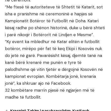
në ceremoni.
“Me ftesë të autoriteteve të Shtetit të Katarit, sot
isha e pranishme në ceremoninë e hapjes së
Kampionatit Botëror të Futbollit në Doha. Katari
kësaj radhe po shënon historinë, duke u bërë shteti
i parë nikoqir i Botërorit në Lindjen e Mesme”.
“Ky event ka mbledhur në Katar elitën e futbollit
botëror, mirëpo për fat të keq Ekipi i Kosovës nuk
do jetë në garë. Pavarësisht kësaj, djemtë tanë na
kanë bërë krenarë me punën e tyre të
palodhshme që vitin tjetër e dërgojnë Kosovën në
kampionat evropian. Kombëtarja jonë, krenaria
jonë”, ka shkruar ajo në Facebook.
32 kombëtare marrin pjesë në ngjarjen më të
madhe të futbollit.
Krasniqi: Takim i pasuksesshëm, Kurti nuk