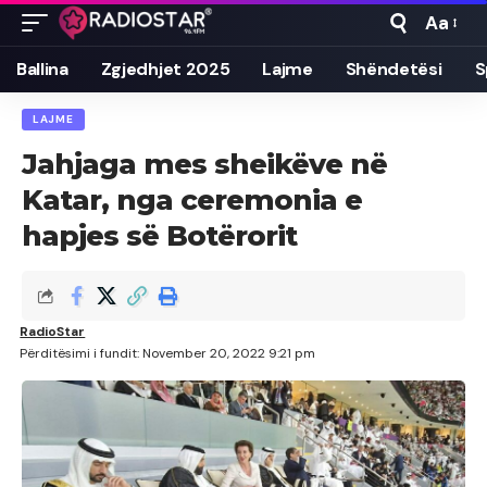
Aa
Font
Resizer
Ballina
Zgjedhjet 2025
Lajme
Shëndetësi
S
LAJME
Jahjaga mes sheikëve në
Katar, nga ceremonia e
hapjes së Botërorit
RadioStar
Përditësimi i fundit: November 20, 2022 9:21 pm