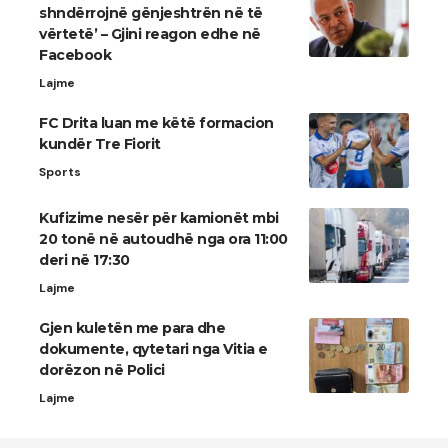
shndërrojnë gënjeshtrën në të
vërtetë’ – Gjini reagon edhe në
Facebook
Lajme
FC Drita luan me këtë formacion
kundër Tre Fiorit
Sports
Kufizime nesër për kamionët mbi
20 tonë në autoudhë nga ora 11:00
deri në 17:30
Lajme
Gjen kuletën me para dhe
dokumente, qytetari nga Vitia e
dorëzon në Polici
Lajme