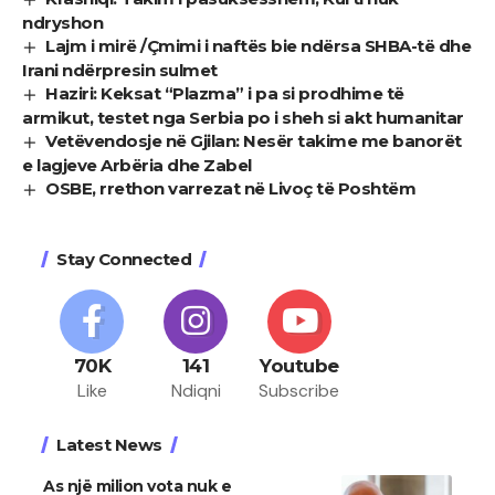
ndryshon
Lajm i mirë /Çmimi i naftës bie ndërsa SHBA-të dhe
Irani ndërpresin sulmet
Haziri: Keksat “Plazma” i pa si prodhime të
armikut, testet nga Serbia po i sheh si akt humanitar
Vetëvendosje në Gjilan: Nesër takime me banorët
e lagjeve Arbëria dhe Zabel
OSBE, rrethon varrezat në Livoç të Poshtëm
Stay Connected
70K
141
Youtube
Like
Ndiqni
Subscribe
Latest News
As një milion vota nuk e