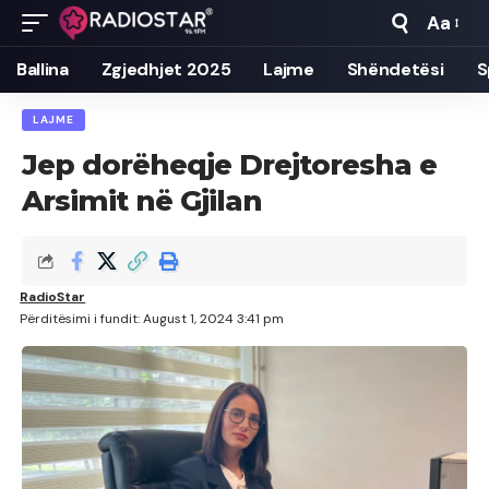
Aa
Font
Resizer
Ballina
Zgjedhjet 2025
Lajme
Shëndetësi
S
LAJME
Jep dorëheqje Drejtoresha e
Arsimit në Gjilan
RadioStar
Përditësimi i fundit: August 1, 2024 3:41 pm