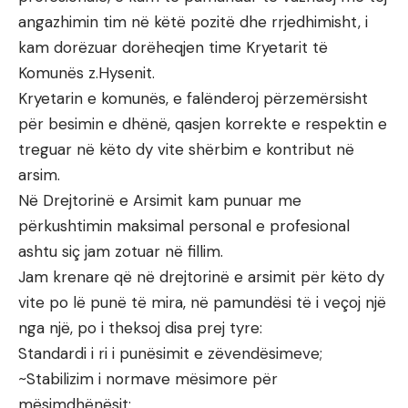
angazhimin tim në këtë pozitë dhe rrjedhimisht, i
kam dorëzuar dorëheqjen time Kryetarit të
Komunës z.Hysenit.
Kryetarin e komunës, e falënderoj përzemërsisht
për besimin e dhënë, qasjen korrekte e respektin e
treguar në këto dy vite shërbim e kontribut në
arsim.
Në Drejtorinë e Arsimit kam punuar me
përkushtimin maksimal personal e profesional
ashtu siç jam zotuar në fillim.
Jam krenare që në drejtorinë e arsimit për këto dy
vite po lë punë të mira, në pamundësi të i veçoj një
nga një, po i theksoj disa prej tyre:
Standardi i ri i punësimit e zëvendësimeve;
~Stabilizim i normave mësimore për
mësimdhënësit;