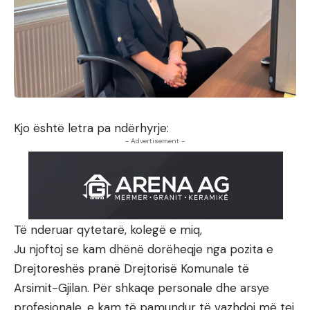
Kjo është letra pa ndërhyrje:
- Advertisement -
Të nderuar qytetarë, kolegë e miq,
Ju njoftoj se kam dhënë dorëheqje nga pozita e
Drejtoreshës pranë Drejtorisë Komunale të
Arsimit-Gjilan. Për shkaqe personale dhe arsye
profesionale, e kam të pamundur të vazhdoj më tej