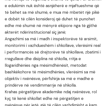
e edukimin nuk është asnjëherë e mjaftueshme që
të bëhet sa më shumë, e mua më mbetët një pikë
e dobët të cilën konsideroj që duhet të punohet
edhe më shumë në mënyrë ekipore nga të gjithë
akterët ndërinstitucional siç janë;
Angazhimi sa më i madh i inspektorëve të arsimit,
monitorimi i vazhdueshëm i shkollave, vlerësimi real
i performancës së drejtorëve të shkollave, zbatimi i
rregullave dhe disiplina në shkolla, rritja e
llogaridhënies nga mësimdhënësit, metodat
bashkëkohore të mësimdhënies, vlerësimi sa më
objektiv i nxënësve, përfshirja sa më e madhe e
prindërve në vendimmarrje në shkolla.
Krahas përgatitjeve akademike ndaj nxënësve, rol
kyç të kenë shkollat edhe në përgatitjen e
nxënësve për jetë, gjë të cilën vazhdimisht e kam