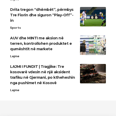
Drita tregon “dhëmbët”, përmbys
Tre Fiorin dhe siguron “Play-Off”-
in
Sports
AUV dhe MINTI me aksion në
terren, kontrollohen produktet e
qumështit në markete
Lajme
LAJMI I FUNDIT | Tragjike: Tre
kosovarë vdesin në një aksident
trafiku në Gjermani, po ktheheshin
nga pushimet në Kosovë
Lajme