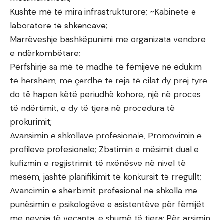
Kushte më të mira infrastrukturore; ~Kabinete e
laboratore të shkencave;
Marrëveshje bashkëpunimi me organizata vendore
e ndërkombëtare;
Përfshirje sa më të madhe të fëmijëve në edukim
të hershëm, me çerdhe të reja të cilat dy prej tyre
do të hapen këtë periudhë kohore, një në proces
të ndërtimit, e dy të tjera në procedura të
prokurimit;
Avansimin e shkollave profesionale, Promovimin e
profileve profesionale; Zbatimin e mësimit dual e
kufizmin e regjistrimit të nxënësve në nivel të
mesëm, jashtë planifikimit të konkursit të rregullt;
Avancimin e shërbimit profesional në shkolla me
punësimin e psikologëve e asistentëve për fëmijët
me nevoja të veçanta, e shumë të tjera; Për arsimin