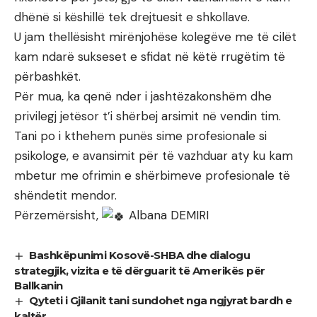
dhënë si këshillë tek drejtuesit e shkollave.
U jam thellësisht mirënjohëse kolegëve me të cilët
kam ndarë sukseset e sfidat në këtë rrugëtim të
përbashkët.
Për mua, ka qenë nder i jashtëzakonshëm dhe
privilegj jetësor t’i shërbej arsimit në vendin tim.
Tani po i kthehem punës sime profesionale si
psikologe, e avansimit për të vazhduar aty ku kam
mbetur me ofrimin e shërbimeve profesionale të
shëndetit mendor.
Përzemërsisht,
Albana DEMIRI
Bashkëpunimi Kosovë-SHBA dhe dialogu
strategjik, vizita e të dërguarit të Amerikës për
Ballkanin
Qyteti i Gjilanit tani sundohet nga ngjyrat bardh e
kaltër