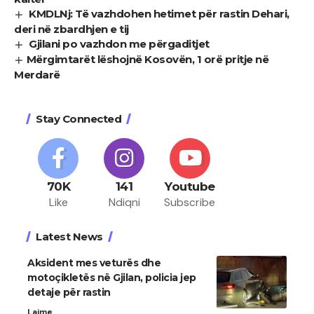
KMDLNj: Të vazhdohen hetimet për rastin Dehari,
deri në zbardhjen e tij
Gjilani po vazhdon me përgaditjet
​Mërgimtarët lëshojnë Kosovën, 1 orë pritje në
Merdarë
Stay Connected
70K
141
Youtube
Like
Ndiqni
Subscribe
Latest News
Aksident mes veturës dhe
motoçikletës në Gjilan, policia jep
detaje për rastin
Lajme