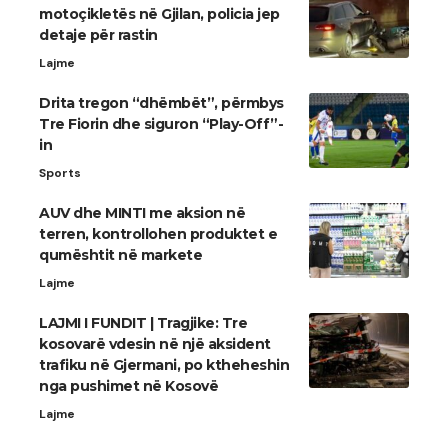
motoçikletës në Gjilan, policia jep
detaje për rastin
Lajme
Drita tregon “dhëmbët”, përmbys
Tre Fiorin dhe siguron “Play-Off”-
in
Sports
AUV dhe MINTI me aksion në
terren, kontrollohen produktet e
qumështit në markete
Lajme
LAJMI I FUNDIT | Tragjike: Tre
kosovarë vdesin në një aksident
trafiku në Gjermani, po ktheheshin
nga pushimet në Kosovë
Lajme