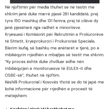
Në njoftimin për media thuhet se në testin me
shkrim janë duke marrë pjesë 281 kandidatë, prej
tyre 150 meshkuj dhe 131 femra, prej të cilëve dy
janë pjesëtarë nga radhët e minoriteve.
Kryesuesi i Komisionit për Rekrutimin e Prokurorëve
të Shtetit, kryeprokurori i Prokurorisë Speciale,
Blerim Isufaj, së bashku me anëtarët e tjerë, po e
mbikëqyrin rrjedhën e mbajtjes së testit me shkrim.
“Ky proces është duke zhvilluar edhe nën
mbikëqyrjen e monitoruesve të EULEX-it dhe
OSBE-së”, thuhet në njoftim.
Këshilli Prokurorial i Kosovës thotë se do të japë me
kohë informacione për rrjedhën e procesit të
mëtejshëm.
Koalicion i gjerë: VV bashkohet me