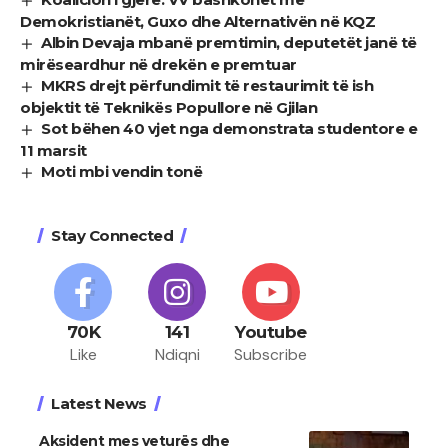
Demokristianët, Guxo dhe Alternativën në KQZ
Albin Devaja mbanë premtimin, deputetët janë të
mirëseardhur në drekën e premtuar
MKRS drejt përfundimit të restaurimit të ish
objektit të Teknikës Popullore në Gjilan
Sot bëhen 40 vjet nga demonstrata studentore e
11 marsit
Moti mbi vendin tonë
Stay Connected
70K
141
Youtube
Like
Ndiqni
Subscribe
Latest News
Aksident mes veturës dhe