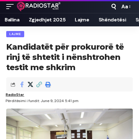
Aa
Font
Resizer
Ballina
Zgjedhjet 2025
Lajme
Shëndetësi
S
LAJME
Kandidatët për prokurorë të
rinj të shtetit i nënshtrohen
testit me shkrim
RadioStar
Përditësimi i fundit: June 9, 2024 5:41 pm