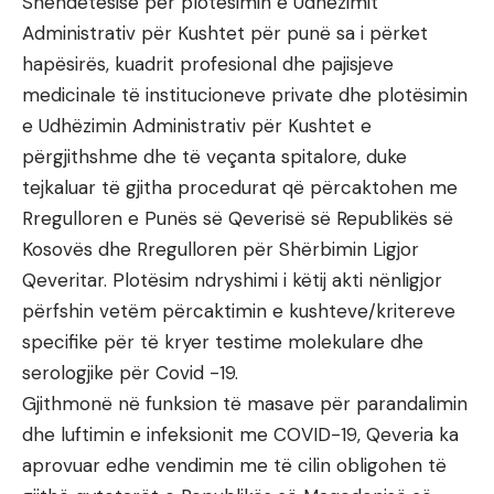
Shëndetësisë për plotësimin e Udhëzimit
Administrativ për Kushtet për punë sa i përket
hapësirës, kuadrit profesional dhe pajisjeve
medicinale të institucioneve private dhe plotësimin
e Udhëzimin Administrativ për Kushtet e
përgjithshme dhe të veçanta spitalore, duke
tejkaluar të gjitha procedurat që përcaktohen me
Rregulloren e Punës së Qeverisë së Republikës së
Kosovës dhe Rregulloren për Shërbimin Ligjor
Qeveritar. Plotësim ndryshimi i këtij akti nënligjor
përfshin vetëm përcaktimin e kushteve/kritereve
specifike për të kryer testime molekulare dhe
serologjike për Covid -19.
Gjithmonë në funksion të masave për parandalimin
dhe luftimin e infeksionit me COVID-19, Qeveria ka
aprovuar edhe vendimin me të cilin obligohen të