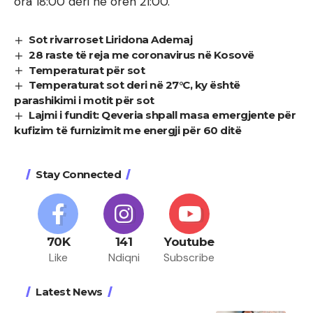
ora 18:00 deri në orën 21:00.
Sot rivarroset Liridona Ademaj
28 raste të reja me coronavirus në Kosovë
Temperaturat për sot
Temperaturat sot deri në 27°C, ky është
parashikimi i motit për sot
Lajmi i fundit: Qeveria shpall masa emergjente për
kufizim të furnizimit me energji për 60 ditë
Stay Connected
70K
141
Youtube
Like
Ndiqni
Subscribe
Latest News