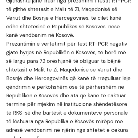
Gjithashtu janë liruar nga prezantimi i testit RT-PCR
të gjithë shtetasit e Malit të Zi, Maqedonisë së
Veriut dhe Bosnje e Hercegovinës, të cilët kanë
edhe shtetësinë e Republikës së Kosovës, nëse
kanë vendbanim në Kosovë.
Prezantimin e vërtetimit për test RT-PCR negativ
gjatë hyrjes në Republikën e Kosovës, të bërë më
së largu para 72 orësh,janë të obliguar ta bëjnë
shtetasit e Malit të Zi, Maqedonisë së Veriut dhe
Bosnjë dhe Hercegovinës që kanë të rregulluar leje
qëndrimin e përkohshëm ose të përhershëm në
Republikën e Kosovës dhe ata që kanë të caktuar
termine për mjekim në institucione shëndetësore
të RKS-së dhe bartësit e dokumenteve personale
të lëshuara nga Republika e Kosovës mirëpo me
adresë vendbanimi në njërin nga shtetet e cekura