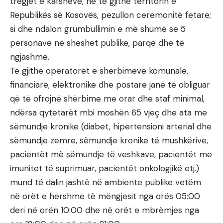
tregjet e kafshëve, në të gjithë territorin e
Republikës së Kosovës, pezullon ceremonitë fetare;
si dhe ndalon grumbullimin e më shumë se 5
personave në sheshet publike, parqe dhe të
ngjashme.
Të gjithë operatorët e shërbimeve komunale,
financiare, elektronike dhe postare janë të obliguar
që të ofrojnë shërbime me orar dhe staf minimal,
ndërsa qytetarët mbi moshën 65 vjeç dhe ata me
sëmundje kronike (diabet, hipertensioni arterial dhe
sëmundje zemre, sëmundje kronike të mushkërive,
pacientët më sëmundje të veshkave, pacientët me
imunitet të suprimuar, pacientët onkologjikë etj.)
mund të dalin jashtë në ambiente publike vetëm
në orët e hershme të mëngjesit nga orës 05:00
deri në orën 10:00 dhe në orët e mbrëmjes nga