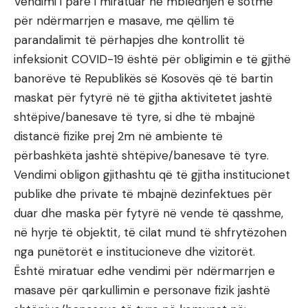
Vendimi i parë i miratuar në mbledhjen e sotme
për ndërmarrjen e masave, me qëllim të
parandalimit të përhapjes dhe kontrollit të
infeksionit COVID-19 është për obligimin e të gjithë
banorëve të Republikës së Kosovës që të bartin
maskat për fytyrë në të gjitha aktivitetet jashtë
shtëpive/banesave të tyre, si dhe të mbajnë
distancë fizike prej 2m në ambiente të
përbashkëta jashtë shtëpive/banesave të tyre.
Vendimi obligon gjithashtu që të gjitha institucionet
publike dhe private të mbajnë dezinfektues për
duar dhe maska për fytyrë në vende të qasshme,
në hyrje të objektit, të cilat mund të shfrytëzohen
nga punëtorët e institucioneve dhe vizitorët.
Është miratuar edhe vendimi për ndërmarrjen e
masave për qarkullimin e personave fizik jashtë