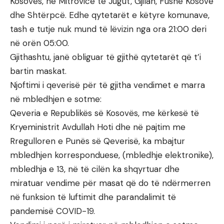
Kosovës, në Mitrovicë të Jugut, Gjilan, Fushë Kosovë
dhe Shtërpcë. Edhe qytetarët e këtyre komunave,
tash e tutje nuk mund të lëvizin nga ora 21:00 deri
në orën 05:00.
Gjithashtu, janë obliguar të gjithë qytetarët që t’i
bartin maskat.
Njoftimi i qeverisë për të gjitha vendimet e marra
në mbledhjen e sotme:
Qeveria e Republikës së Kosovës, me kërkesë të
Kryeministrit Avdullah Hoti dhe në pajtim me
Rregulloren e Punës së Qeverisë, ka mbajtur
mbledhjen korresponduese, (mbledhje elektronike),
mbledhja e 13, në të cilën ka shqyrtuar dhe
miratuar vendime për masat që do të ndërmerren
në funksion të luftimit dhe parandalimit të
pandemisë COVID-19.