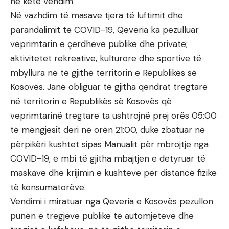
në këtë vendim
Në vazhdim të masave tjera të luftimit dhe
parandalimit të COVID-19, Qeveria ka pezulluar
veprimtarin e çerdheve publike dhe private;
aktivitetet rekreative, kulturore dhe sportive të
mbyllura në të gjithë territorin e Republikës së
Kosovës. Janë obliguar të gjitha qendrat tregtare
në territorin e Republikës së Kosovës që
veprimtarinë tregtare ta ushtrojnë prej orës 05:00
të mëngjesit deri në orën 21:00, duke zbatuar në
përpikëri kushtet sipas Manualit për mbrojtje nga
COVID-19, e mbi të gjitha mbajtjen e detyruar të
maskave dhe krijimin e kushteve për distancë fizike
të konsumatorëve.
Vendimi i miratuar nga Qeveria e Kosovës pezullon
punën e tregjeve publike të automjeteve dhe