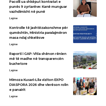
Pacolli ua shkëput kontratat e
punës 9 zyrtarëve: Kanë munguar
vazhdimisht në punë
Lajme
Kontrolle të jashtëzakonshme për
qumështin, Ministria paralajmëron
masa ndaj shkelësve
Lajme
Raporti i GAP: Vitia shënon rënien
më të madhe në transparencën
buxhetore
Lajme
Mimoza Kusari–Lila viziton EXPO
DIASPORA 2026 dhe vlerëson rolin
e panairit
Lajme