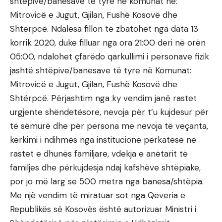
shtëpive/banesave të tyre në komunat në:
Mitrovicë e Jugut, Gjilan, Fushë Kosovë dhe
Shtërpcë. Ndalesa fillon të zbatohet nga data 13
korrik 2020, duke filluar nga ora 21:00 deri në orën
05:00, ndalohet çfarëdo qarkullimi i personave fizik
jashtë shtëpive/banesave të tyre në Komunat:
Mitrovicë e Jugut, Gjilan, Fushë Kosovë dhe
Shtërpcë. Përjashtim nga ky vendim janë rastet
urgjente shëndetësore, nevoja për t’u kujdesur për
të sëmurë dhe për persona me nevoja të veçanta,
kërkimi i ndihmës nga institucione përkatëse në
rastet e dhunës familjare, vdekja e anëtarit të
familjes dhe përkujdesja ndaj kafshëve shtëpiake,
por jo më larg se 500 metra nga banesa/shtëpia.
Me një vendim të miratuar sot nga Qeveria e
Republikës së Kosovës është autorizuar Ministri i