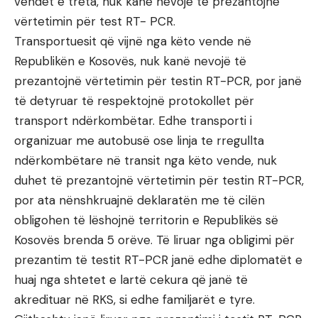
vendet e treta, nuk kanë nevojë të prezantojnë
vërtetimin për test RT- PCR.
Transportuesit që vijnë nga këto vende në
Republikën e Kosovës, nuk kanë nevojë të
prezantojnë vërtetimin për testin RT-PCR, por janë
të detyruar të respektojnë protokollet për
transport ndërkombëtar. Edhe transporti i
organizuar me autobusë ose linja te rregullta
ndërkombëtare në transit nga këto vende, nuk
duhet të prezantojnë vërtetimin për testin RT-PCR,
por ata nënshkruajnë deklaratën me të cilën
obligohen të lëshojnë territorin e Republikës së
Kosovës brenda 5 orëve. Të liruar nga obligimi për
prezantim të testit RT-PCR janë edhe diplomatët e
huaj nga shtetet e lartë cekura që janë të
akredituar në RKS, si edhe familjarët e tyre.