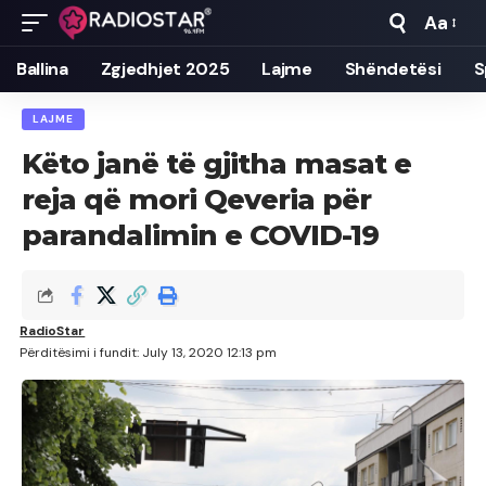
Aa
Font
Resizer
Ballina
Zgjedhjet 2025
Lajme
Shëndetësi
S
LAJME
Këto janë të gjitha masat e
reja që mori Qeveria për
parandalimin e COVID-19
RadioStar
Përditësimi i fundit: July 13, 2020 12:13 pm