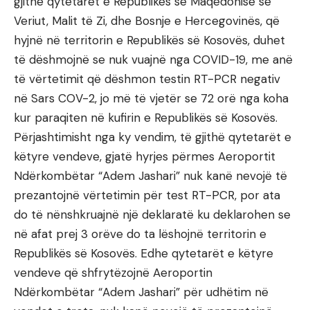
gjithë qytetarët e Republikës së Maqedonisë së
Veriut, Malit të Zi, dhe Bosnje e Hercegovinës, që
hyjnë në territorin e Republikës së Kosovës, duhet
të dëshmojnë se nuk vuajnë nga COVID-19, me anë
të vërtetimit që dëshmon testin RT-PCR negativ
në Sars COV-2, jo më të vjetër se 72 orë nga koha
kur paraqiten në kufirin e Republikës së Kosovës.
Përjashtimisht nga ky vendim, të gjithë qytetarët e
këtyre vendeve, gjatë hyrjes përmes Aeroportit
Ndërkombëtar “Adem Jashari” nuk kanë nevojë të
prezantojnë vërtetimin për test RT-PCR, por ata
do të nënshkruajnë një deklaratë ku deklarohen se
në afat prej 3 orëve do ta lëshojnë territorin e
Republikës së Kosovës. Edhe qytetarët e këtyre
vendeve që shfrytëzojnë Aeroportin
Ndërkombëtar “Adem Jashari” për udhëtim në