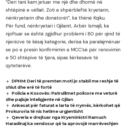
“Deri tani kam jetuar me një dhe dhomë në
shtëpinë e vëllait. Zoti e shpërbleftë kryetarin,
nënkryetarin dhe donatorët”, ka thënë Kqiku.
Për fund, nënkryetari i Gjilanit, Arbër Ismajli, ka
njoftuar se është zgjidhur problemi i 80 për qind të
njerëzve të kësaj kategorie, derisa ka paralajmëruar
se po e presin konfirmimin e MCC’së për renovimin
e 50 shtëpive të tjera, sipas kërkesave të
qytetarëve.
DPHM: Deri të premten moti jo stabil me reshje të
shiut dhe erë të fortë
Policia e Kosovës: Patrullimet policore me veturë
dhe pajisje inteligjente në Gjilan
Ankesat për faturat e larta të rrymës, kërkohet që
Prokuroria të nis hetime urgjentisht
Qeveria e drejtuar nga Kryeministri Ramush
Haradinaj ka vendosur që ta aprovojë marrëveshjen