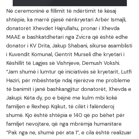
Në ceremoninë e fillimit të ndërtimit të kësaj
shtëpie, ka marrë pjesë nënkryetari Arbër Ismajli,
donatorët Xhevdet Hajrullahu, pronar i Xhevda
MAAE e bashkatdhetari nga Zvicra që është edhe
donator i KV Drita, Jakup Shabani, sikurse asamblisti
i Kuvendit Komunal, Gentrit Murseli dhe kryetari i
Këshillit të Lagjes së Vishnjeve, Demush Vokshi.
“Jam shumë i lumtur që iniciativës së kryetarit, Lutfi
Haziri, për mbështetje ndaj njerëzve me probleme
të banimit i janë bashkangjitur donatorët, Xhevda e
Jakupi. Këta dy, po e bëjnë me kulm mbi kokë
familjen e Rexhep Kqikut, të cilët i falënderoj
shumë. Kjo është shtëpia e 140 që po bëhet për
familjet nevojtare, që nga mbrëmja humanitare
“Pak nga ne, shumë për ata 1”, e cila është realizuar