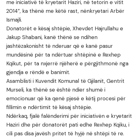
me iniciativë të kryetarit Haziri, në tetorin e vitit
2014”, ka thënë me këtë rast, nënkryetari Arbër
Ismajli.
Donatorët e kësaj shtëpie, Xhevdet Hajrullahu e
Jakup Shabani, kanë thënë se ndihen
jashtëzakonisht të nderuar që e kanë pasur
mundësinë për ta ndërtuar shtëpinë e Rexhep
Kqikut, për ta nxjerrë njëherë e përgjithmonë nga
gjendja e rëndë e banimit.
Asamblisti i Kuvendit Komunal të Gjilanit, Gentrit
Murseli, ka thënë se është ndier shumë i
emocionuar që ka qenë pjesë e këtij procesi për
fillimin e ndërtimit të kësaj shtëpie.
Ndërkaq, fjalë falënderimi për iniciativën e kryetarit
Haziri dhe për donatorët pati edhe Rexhep Kqiku, i
cili pas disa javësh pritet të hyjë në shtëpi të re.