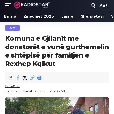
Aa
Font
Resizer
Ballina
Zgjedhjet 2025
Lajme
Shëndetësi
S
LAJME
Komuna e Gjilanit me
donatorët e vunë gurthemelin
e shtëpisë për familjen e
Rexhep Kqikut
RadioStar
Përditësimi i fundit: October 9, 2020 2:58 pm