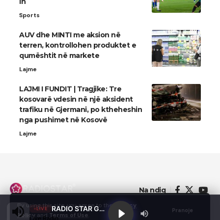
in
Sports
AUV dhe MINTI me aksion në
terren, kontrollohen produktet e
qumështit në markete
Lajme
LAJMI I FUNDIT | Tragjike: Tre
kosovarë vdesin në një aksident
trafiku në Gjermani, po ktheheshin
nga pushimet në Kosovë
Lajme
Na ndiq
By using this site, you agree to the
Privacy
RADIO STAR GJILAN
LIVE
Pranoje
Policy
and
Terms of Use
.
Live Radio