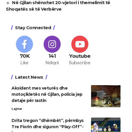
Në Gjilan shënohet 20-vjetori i themelimit të
Shoqatës së të Verbërve
Stay Connected
70K
141
Youtube
Like
Ndiqni
Subscribe
Latest News
Aksident mes veturës dhe
motoçikletës në Gjilan, policia jep
detaje për rastin
Lajme
Drita tregon “dhëmbët”, përmbys
Tre Fiorin dhe siguron “Play-Off”-