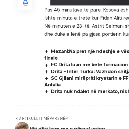
Pas 45 minutave të parë, Kosova është
Ishte minuta e tretë kur Fidan Aliti re
Në minutën e 23-të, Astrit Selmani s
dhe duke e lënë pa gjasa portierin ku
Mezani:Na pret një ndeshje e vës
finale
FC Drita luan me këtë formacion 
Drita – Inter Turku: Vazhdon shitj
SC Gjilani mirëpriti kryetarin e 
Antalia
Drita nuk ndalet në merkato, ni
ARTIKULLI I MËPARSHËM
Një ditë kam me e përqaf veten