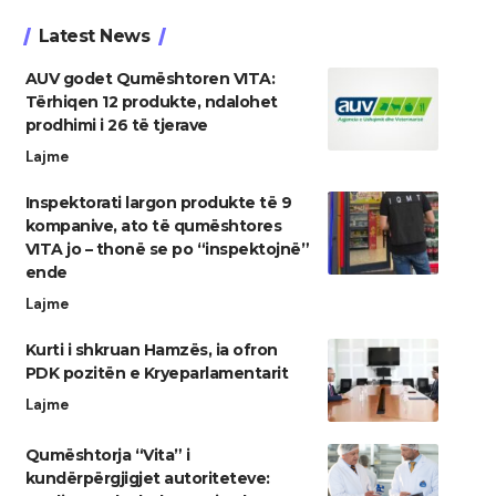
Latest News
AUV godet Qumështoren VITA:
Tërhiqen 12 produkte, ndalohet
prodhimi i 26 të tjerave
Lajme
Inspektorati largon produkte të 9
kompanive, ato të qumështores
VITA jo – thonë se po “inspektojnë”
ende
Lajme
Kurti i shkruan Hamzës, ia ofron
PDK pozitën e Kryeparlamentarit
Lajme
Qumështorja “Vita” i
kundërpërgjigjet autoriteteve: