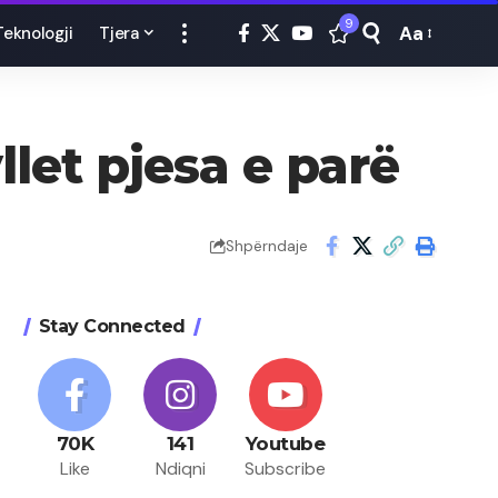
9
Aa
Teknologji
Tjera
Font
Resizer
let pjesa e parë
Shpërndaje
Stay Connected
70K
141
Youtube
Like
Ndiqni
Subscribe