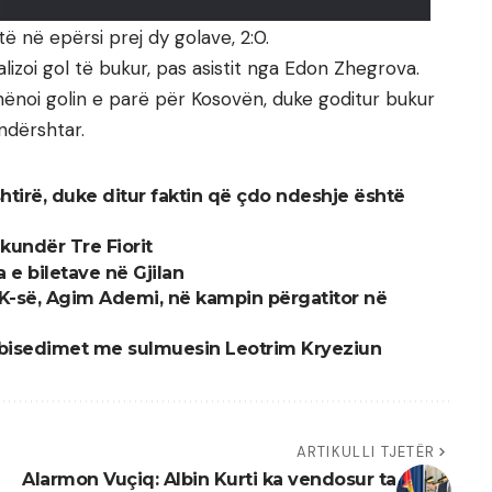
 në epërsi prej dy golave, 2:0.
alizoi gol të bukur, pas asistit nga Edon Zhegrova.
hënoi golin e parë për Kosovën, duke goditur bukur
ndërshtar.
htirë, duke ditur faktin që çdo ndeshje është
kundër Tre Fiorit
a e biletave në Gjilan
FFK-së, Agim Ademi, në kampin përgatitor në
s bisedimet me sulmuesin Leotrim Kryeziun
ARTIKULLI TJETËR
Alarmon Vuçiq: Albin Kurti ka vendosur ta