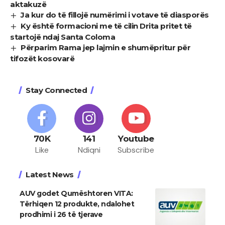
aktakuzë
Ja kur do të fillojë numërimi i votave të diasporës
Ky është formacioni me të cilin Drita pritet të
startojë ndaj Santa Coloma
Përparim Rama jep lajmin e shumëpritur për
tifozët kosovarë
Stay Connected
70K
141
Youtube
Like
Ndiqni
Subscribe
Latest News
AUV godet Qumështoren VITA:
Tërhiqen 12 produkte, ndalohet
prodhimi i 26 të tjerave