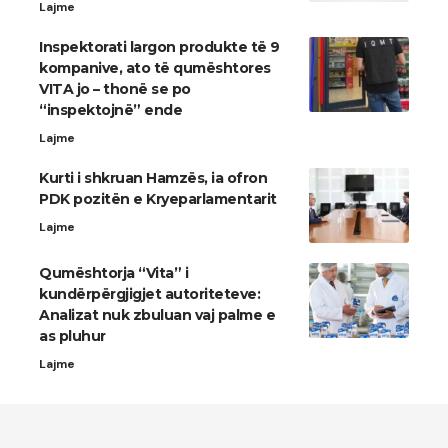
Lajme
Inspektorati largon produkte të 9
kompanive, ato të qumështores
VITA jo – thonë se po
“inspektojnë” ende
Lajme
Kurti i shkruan Hamzës, ia ofron
PDK pozitën e Kryeparlamentarit
Lajme
Qumështorja “Vita” i
kundërpërgjigjet autoriteteve:
Analizat nuk zbuluan vaj palme e
as pluhur
Lajme