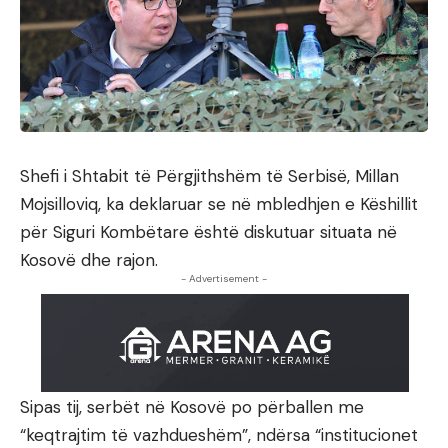
Shefi i Shtabit të Përgjithshëm të Serbisë, Millan
Mojsilloviq, ka deklaruar se në mbledhjen e Këshillit
për Siguri Kombëtare është diskutuar situata në
Kosovë dhe rajon.
- Advertisement -
Sipas tij, serbët në Kosovë po përballen me
“keqtrajtim të vazhdueshëm”, ndërsa “institucionet