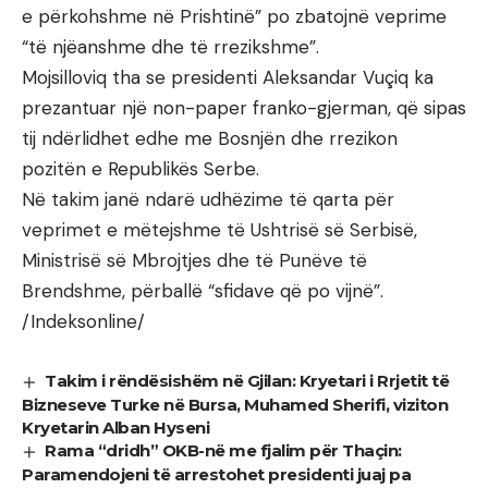
e përkohshme në Prishtinë” po zbatojnë veprime
“të njëanshme dhe të rrezikshme”.
Mojsilloviq tha se presidenti Aleksandar Vuçiq ka
prezantuar një non-paper franko-gjerman, që sipas
tij ndërlidhet edhe me Bosnjën dhe rrezikon
pozitën e Republikës Serbe.
Në takim janë ndarë udhëzime të qarta për
veprimet e mëtejshme të Ushtrisë së Serbisë,
Ministrisë së Mbrojtjes dhe të Punëve të
Brendshme, përballë “sfidave që po vijnë”.
/Indeksonline/
Takim i rëndësishëm në Gjilan: Kryetari i Rrjetit të
Bizneseve Turke në Bursa, Muhamed Sherifi, viziton
Kryetarin Alban Hyseni
Rama “dridh” OKB-në me fjalim për Thaçin:
Paramendojeni të arrestohet presidenti juaj pa