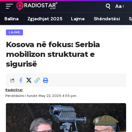
Aa
Font
Resizer
Ballina
Zgjedhjet 2025
Lajme
Shëndetësi
S
LAJME
Kosova në fokus: Serbia
mobilizon strukturat e
sigurisë
RadioStar
Përditësimi i fundit: May 22, 2025 4:55 pm