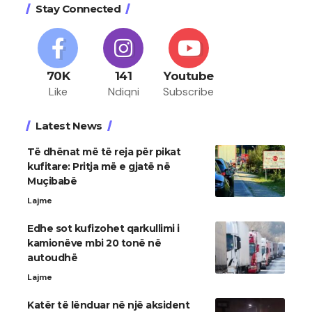
Stay Connected
70K
141
Youtube
Like
Ndiqni
Subscribe
Latest News
Të dhënat më të reja për pikat
kufitare: Pritja më e gjatë në
Muçibabë
Lajme
​Edhe sot kufizohet qarkullimi i
kamionëve mbi 20 tonë në
autoudhë
Lajme
Katër të lënduar në një aksident