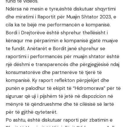
fund të videos.
Ndërsa në mesin e tyre,është diskutuar shqyrtimi
dhe miratimi i Raportit për Muajin Shtator 2023, e
cila ka te bëjë me performancën e kompanisë.
Bordi i Drejtorëve është shprehur thellësisht i
kënaqur me përparimin e kompanisë gjatë muajve
te fundit. Anëtarët e Bordit janë shprehur se
raportimi i performancës për muajin shtator është
një dëshmi e transparencës dhe përgjegjësisë ndaj
konsumatorëve dhe partnerëve të tjerë të
kompanisë. Ky raport reflekton përpjekjet dhe
punën e palodhur të ekipit të “Hidromorava” për të
siguruar që uji i pijshëm të jetë në dispozicion në
mënyrë të qëndrueshme dhe të cilësisë së lartë
për të gjithë qytetarët.
Po ashtu, është diskutuar raporti për zbatimin e