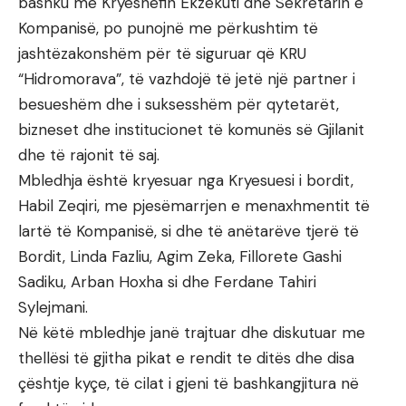
bashku me Kryeshefin Ekzekuti dhe Sekretarin e
Kompanisë, po punojnë me përkushtim të
jashtëzakonshëm për të siguruar që KRU
“Hidromorava”, të vazhdojë të jetë një partner i
besueshëm dhe i suksesshëm për qytetarët,
bizneset dhe institucionet të komunës së Gjilanit
dhe të rajonit të saj.
Mbledhja është kryesuar nga Kryesuesi i bordit,
Habil Zeqiri, me pjesëmarrjen e menaxhmentit të
lartë të Kompanisë, si dhe të anëtarëve tjerë të
Bordit, Linda Fazliu, Agim Zeka, Fillorete Gashi
Sadiku, Arban Hoxha si dhe Ferdane Tahiri
Sylejmani.
Në këtë mbledhje janë trajtuar dhe diskutuar me
thellësi të gjitha pikat e rendit te ditës dhe disa
çështje kyçe, të cilat i gjeni të bashkangjitura në