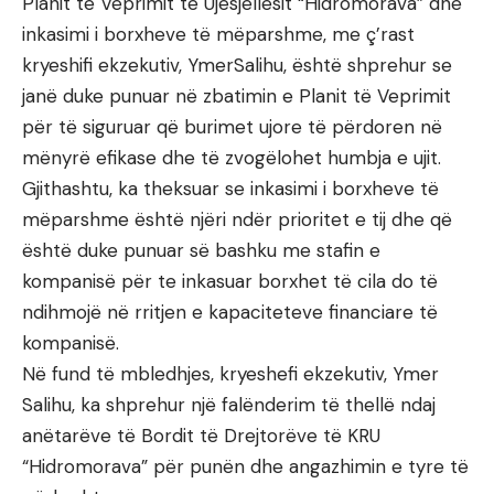
Planit të Veprimit të Ujësjellësit “Hidromorava” dhe
inkasimi i borxheve të mëparshme, me ç’rast
kryeshifi ekzekutiv, YmerSalihu, është shprehur se
janë duke punuar në zbatimin e Planit të Veprimit
për të siguruar që burimet ujore të përdoren në
mënyrë efikase dhe të zvogëlohet humbja e ujit.
Gjithashtu, ka theksuar se inkasimi i borxheve të
mëparshme është njëri ndër prioritet e tij dhe që
është duke punuar së bashku me stafin e
kompanisë për te inkasuar borxhet të cila do të
ndihmojë në rritjen e kapaciteteve financiare të
kompanisë.
Në fund të mbledhjes, kryeshefi ekzekutiv, Ymer
Salihu, ka shprehur një falënderim të thellë ndaj
anëtarëve të Bordit të Drejtorëve të KRU
“Hidromorava” për punën dhe angazhimin e tyre të