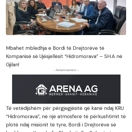
Mbahet mbledhja e Bordi të Drejtorëve të
Kompanisë së Ujësjellësit “Hidromorava” – SH.A në
Gjilan!
- Advertisement -
Të vetëdijshëm për përgjegjësitë që kanë ndaj KRU
“Hidromorava”, në një atmosferë të përkushtimit të
plotë ndaj misionit të tyre, Bordi i Drejtorëve së