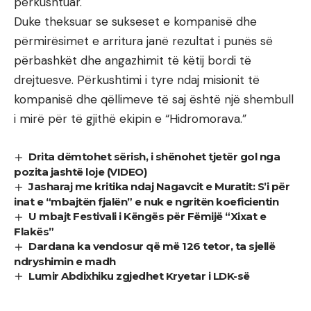
përkushtuar.
Duke theksuar se sukseset e kompanisë dhe
përmirësimet e arritura janë rezultat i punës së
përbashkët dhe angazhimit të këtij bordi të
drejtuesve. Përkushtimi i tyre ndaj misionit të
kompanisë dhe qëllimeve të saj është një shembull
i mirë për të gjithë ekipin e “Hidromorava.”
Drita dëmtohet sërish, i shënohet tjetër gol nga
pozita jashtë loje (VIDEO)
Jasharaj me kritika ndaj Nagavcit e Muratit: S’i për
inat e “mbajtën fjalën” e nuk e ngritën koeficientin
U mbajt Festivali i Këngës për Fëmijë “Xixat e
Flakës”
Dardana ka vendosur që më 126 tetor, ta sjellë
ndryshimin e madh
Lumir Abdixhiku zgjedhet Kryetar i LDK-së