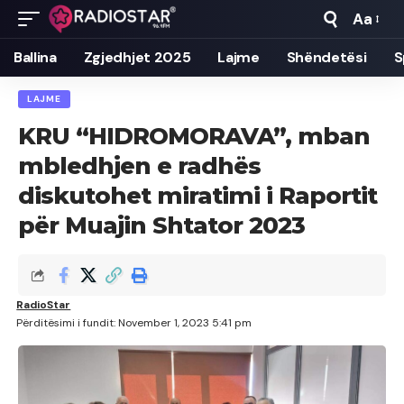
Aa
Font
Resizer
Ballina
Zgjedhjet 2025
Lajme
Shëndetësi
S
LAJME
KRU “HIDROMORAVA”, mban
mbledhjen e radhës
diskutohet miratimi i Raportit
për Muajin Shtator 2023
RadioStar
Përditësimi i fundit: November 1, 2023 5:41 pm