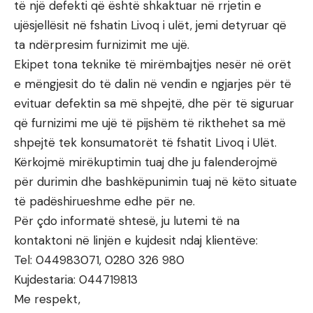
të një defekti që është shkaktuar në rrjetin e
ujësjellësit në fshatin Livoq i ulët, jemi detyruar që
ta ndërpresim furnizimit me ujë.
Ekipet tona teknike të mirëmbajtjes nesër në orët
e mëngjesit do të dalin në vendin e ngjarjes për të
evituar defektin sa më shpejtë, dhe për të siguruar
që furnizimi me ujë të pijshëm të rikthehet sa më
shpejtë tek konsumatorët të fshatit Livoq i Ulët.
Kërkojmë mirëkuptimin tuaj dhe ju falenderojmë
për durimin dhe bashkëpunimin tuaj në këto situate
të padëshirueshme edhe për ne.
Për çdo informatë shtesë, ju lutemi të na
kontaktoni në linjën e kujdesit ndaj klientëve:
Tel: 044983071, 0280 326 980
Kujdestaria: 044719813
Me respekt,