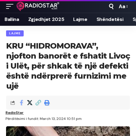
Aa
Font
Resizer
Ballina
Zgjedhjet 2025
Lajme
Shëndetësi
S
LAJME
KRU “HIDROMORAVA”,
njofton banorët e fshatit Livoç
i Ulët, për shkak të një defekti
është ndërprerë furnizimi me
ujë
RadioStar
Përditësimi i fundit: March 13, 2024 10:51 pm