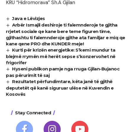
KRU “Hidromorava” Sh.A Gjilan
Java e Lëvizjes
Arbër Ismajli deshiroje ti falemnderoje te gjitha
rrjetet sociale qe kane bere teme figuren time,
gjithashtu ti falemnderoje gjithe ata familjar e miq qe
kane qene PRO dhe KUNDER meje!
Kurti për krizën energjetike: S’kemi mundur ta
blejmë rrymën më herët sepse s’konzervohet në
frigorifer
Hyseni publikon pamje nga rruga Gjilan-Bujanoc
pas përurimit të saj
Rezultatet përfundimtare, këta janë të gjithë
deputetët që kanë siguruar ulëse në Kuvendin e
Kosovës
Stay Connected