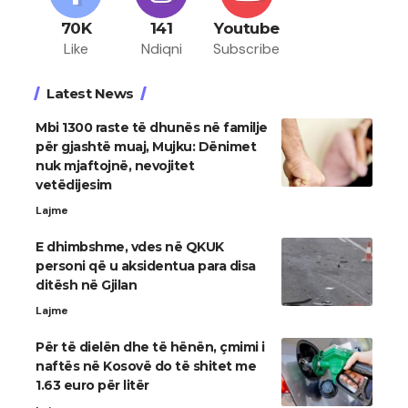
70K
141
Youtube
Like
Ndiqni
Subscribe
Latest News
Mbi 1300 raste të dhunës në familje
për gjashtë muaj, Mujku: Dënimet
nuk mjaftojnë, nevojitet
vetëdijesim
Lajme
E dhimbshme, vdes në QKUK
personi që u aksidentua para disa
ditësh në Gjilan
Lajme
Për të dielën dhe të hënën, çmimi i
naftës në Kosovë do të shitet me
1.63 euro për litër