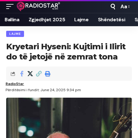
Aa
Font
Resizer
Ballina
Zgjedhjet 2025
Lajme
Shëndetësi
S
LAJME
Kryetari Hyseni: Kujtimi i Ilirit
do të jetojë në zemrat tona
RadioStar
Përditësimi i fundit: June 24, 2025 9:34 pm