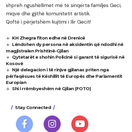
shpreh ngushëllimet më të sinqerta familjes Geci,
miqve dhe gjithë komunitetit artistik.
Qoftë i përjetshëm kujtimi i Ilir Gecit!
KH Zhegra fiton edhe në Drenicë
Lëndohen dy persona në aksidentin që ndodhi në
magjistralen Prishtinë-Gjilan
Qytetarët e shohin Policinë si garant të sigurisë në
Kosovë
Një delegacion i të rinjve gjilanas priten nga
përfaqësues të Këshillit të Europës dhe Parlamentit
Europian
Shi i rrëmbyeshëm në Gjilan (FOTO)
Stay Connected