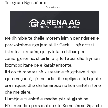
Telegram Ngushëllimi
- Advertisement -
Me dhimbje të thellë morëm lajmin për ndarjen e
parakohshme nga jeta të Ilir Gecit — një artist i
talentuar i kitarës, një qytetar i dalluar për
zemërgjerësinë, shpirtin e tij të hapur dhe frymën
kozmopolitane që e karakterizonte.
Iliri do të mbetet në kujtesën e të gjithëve si një
njeri i veçantë, që me artin dhe sjelljen e tij krijonte
ura miqësie dhe dashamirësie në komunitetin tonë
dhe më gjerë.
Humbja e tij është e madhe për të gjithë ne.
Në emrin tim personal dhe të Komunës së Gjilanit, i