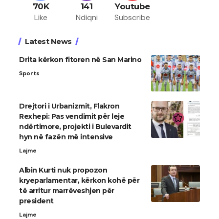
70K
141
Youtube
Like
Ndiqni
Subscribe
Latest News
Drita kërkon fitoren në San Marino
Sports
Drejtori i Urbanizmit, Flakron
Rexhepi: Pas vendimit për leje
ndërtimore, projekti i Bulevardit
hyn në fazën më intensive
Lajme
Albin Kurti nuk propozon
kryeparlamentar, kërkon kohë për
të arritur marrëveshjen për
president
Lajme